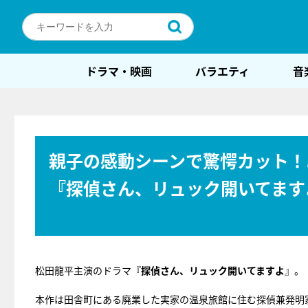
ドラマ・映画
バラエティ
音
親子の感動シーンで驚愕カット！
『探偵さん、リュック開いてます
松田龍平主演のドラマ『
探偵さん、リュック開いてますよ
』。
本作は田舎町にある廃業した実家の温泉旅館に住む探偵兼発明