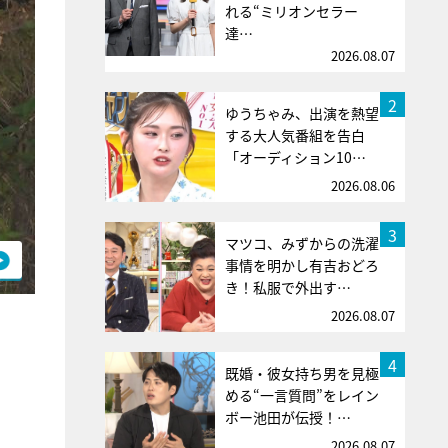
れる“ミリオンセラー
達…
2026.08.07
2
ゆうちゃみ、出演を熱望
する大人気番組を告白
「オーディション10…
2026.08.06
3
マツコ、みずからの洗濯
事情を明かし有吉おどろ
き！私服で外出す…
2026.08.07
4
既婚・彼女持ち男を見極
める“一言質問”をレイン
ボー池田が伝授！…
。
2026.08.07