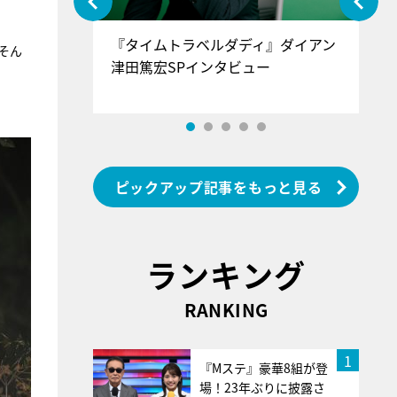
ぐ』＝LOV
『タイムトラベルダディ』ダイアン
『
そん
香SPインタ
津田篤宏SPインタビュー
～
ピックアップ記事をもっと見る
ランキング
RANKING
1
『Mステ』豪華8組が登
場！23年ぶりに披露さ