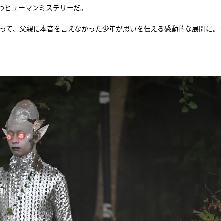
わヒューマンミステリーだ。
『アイ＝ラブ！げーみん
よって、父親に本音を言えなかった少年が思いを伝える感動的な展開に。
E齋藤樹愛羅＆佐々木舞
ビュー