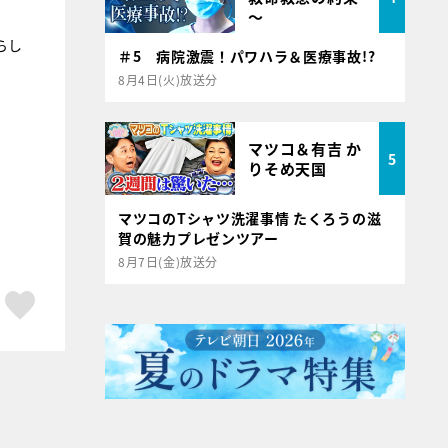
～
らし
＃5 病院激震！パワハラ＆医療事故!?
8月4日(火)放送分
マツコ＆有吉 か
5
りそめ天国
マツコのTシャツ洗濯事情 たくろうの滋
賀の魅力プレゼンツアー
8月7日(金)放送分
ア
はてブ
スキボタン