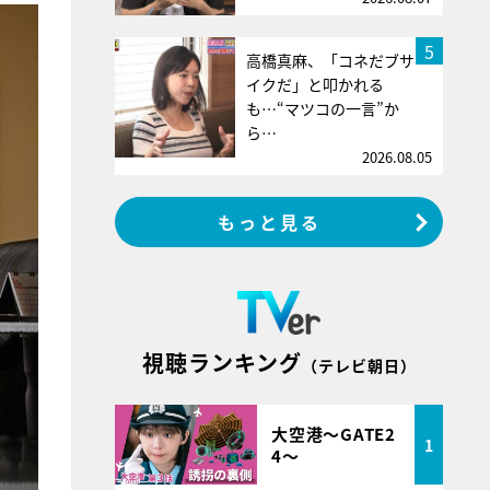
5
高橋真麻、「コネだブサ
イクだ」と叩かれる
も…“マツコの一言”か
ら…
2026.08.05
もっと見る
視聴ランキング
（テレビ朝日）
大空港～GATE2
1
4～