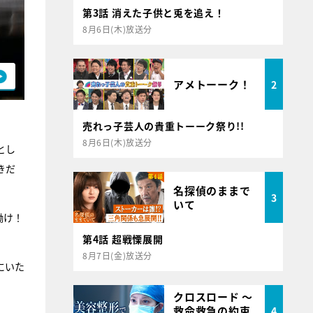
第3話 消えた子供と兎を追え！
8月6日(木)放送分
アメトーーク！
2
売れっ子芸人の貴重トーーク祭り!!
8月6日(木)放送分
とし
きだ
名探偵のままで
3
いて
働け！
第4話 超戦慄展開
8月7日(金)放送分
にいた
クロスロード ～
救命救急の約束
4