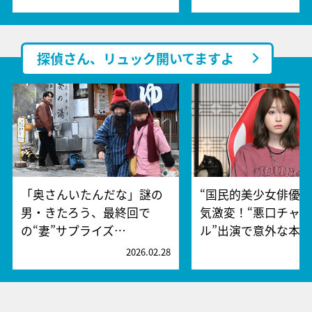
探偵さん、リュック開いてますよ
「奥さんいたんだな」謎の
“国民的美少女俳優”
男・きたろう、最終回で
気激変！“悪口チャ
の“妻”サプライズ…
ル”出演で意外な本…
2026.02.28
2