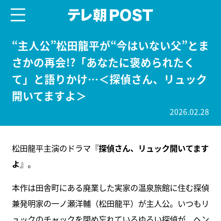
menu
テレ朝POST
“主人公”松田龍平が“今はいない父”とま
さかの再会!?「あなたに褒められたく
て」と語りかけ…＜探偵さん、リュック
開いてますよ＞
2026.02.28
松田龍平主演のドラマ『
探偵さん、リュック開いてます
よ
』。
本作は田舎町にある廃業した実家の温泉旅館に住む探偵
兼発明家の一ノ瀬洋輔（松田龍平）が主人公。いつもリ
ュックのチャックを閉め忘れているゆるい探偵が、ヘン