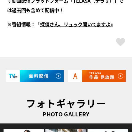
※動画配信プラットフォーム「
TELASA（テラサ）
」で
は過去回も含めて配信中！
※番組情報：『
探偵さん、リュック開いてますよ
』
ス
フォトギャラリー
PHOTO GALLERY