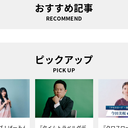
おすすめ記事
RECOMMEND
ピックアップ
PICK UP
ブ！げーみん
『タイムトラベルダデ
『クロスロー