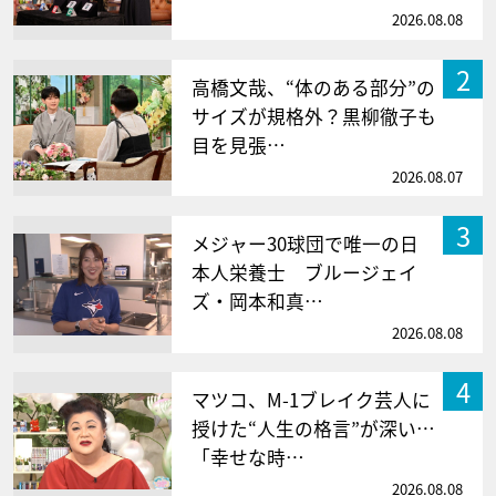
2026.08.08
2
高橋文哉、“体のある部分”の
サイズが規格外？黒柳徹子も
目を見張…
2026.08.07
3
メジャー30球団で唯一の日
本人栄養士 ブルージェイ
ズ・岡本和真…
2026.08.08
4
マツコ、M-1ブレイク芸人に
授けた“人生の格言”が深い…
「幸せな時…
2026.08.08