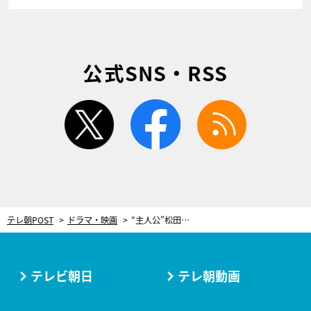
公式SNS・RSS
twitter
facebook
rss
テレ朝POST
ドラマ・映画
“主人公”松田龍平が“今はいない父”とまさかの再会!?「あなたに褒められたくて」と語りかけ…＜探偵さん、リュック開いてますよ＞
テレビ朝日
テレ朝動画