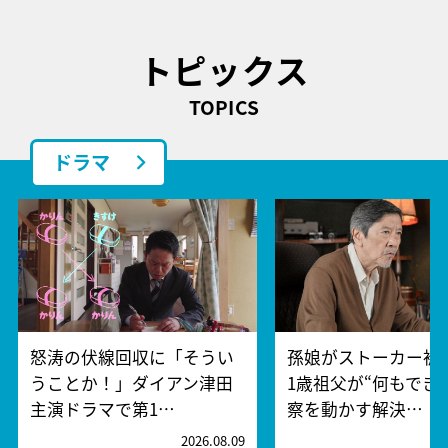
トピックス
TOPICS
ドラマ
怒涛の伏線回収に「そうい
孫娘がストーカー被
うことか！」ダイアン津田
1歳祖父が“何もでき
主演ドラマで第1…
察を動かす解決…
2026.08.09
2