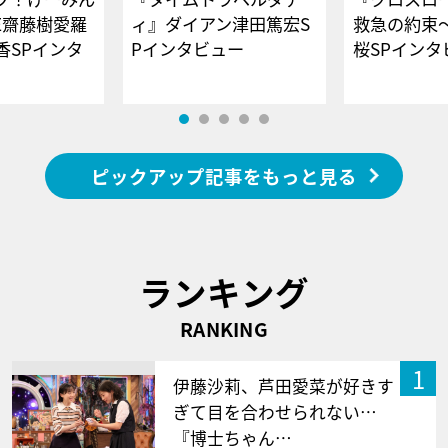
E齋藤樹愛羅
ィ』ダイアン津田篤宏S
救急の約束
香SPインタ
Pインタビュー
桜SPイ
ピックアップ記事をもっと見る
ランキング
RANKING
1
伊藤沙莉、芦田愛菜が好きす
ぎて目を合わせられない…
『博士ちゃん…