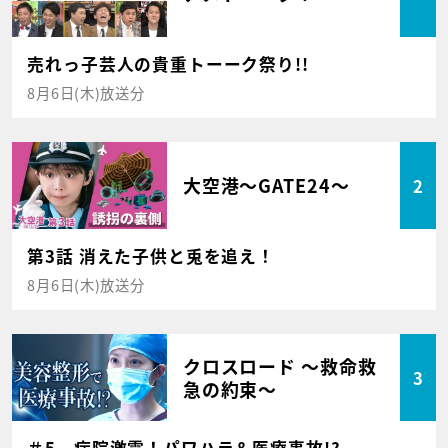
売れっ子芸人の貴重トーーク祭り!!
8月6日(木)放送分
大空港～GATE24～
2
第3話 消えた子供と兎を追え！
8月6日(木)放送分
クロスロード ～救命救
3
急の約束～
＃5 病院激震！パワハラ＆医療事故!?