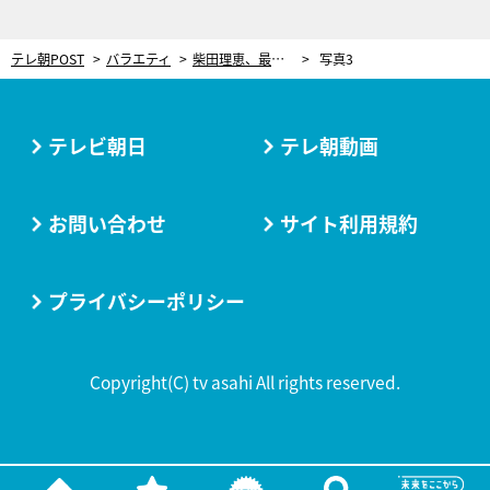
テレ朝POST
バラエティ
柴田理恵、最愛の母が今年95歳で他界。大勢の人が参列した“お別れの会”では知らなかった思い出話も
写真3
テレビ朝日
テレ朝動画
お問い合わせ
サイト利用規約
プライバシーポリシー
Copyright(C) tv asahi All rights reserved.