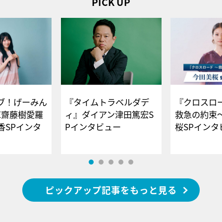
PICK UP
ブ！げーみん
『タイムトラベルダデ
『クロスロー
E齋藤樹愛羅
ィ』ダイアン津田篤宏S
救急の約束
香SPインタ
Pインタビュー
桜SPイ
ピックアップ記事をもっと見る