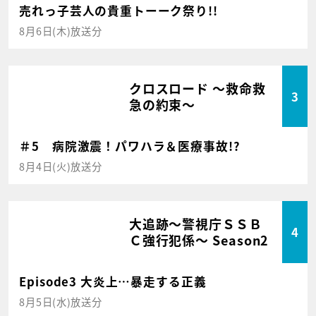
売れっ子芸人の貴重トーーク祭り!!
8月6日(木)放送分
クロスロード ～救命救
3
急の約束～
＃5 病院激震！パワハラ＆医療事故!?
8月4日(火)放送分
大追跡～警視庁ＳＳＢ
4
Ｃ強行犯係～ Season2
Episode3 大炎上…暴走する正義
8月5日(水)放送分