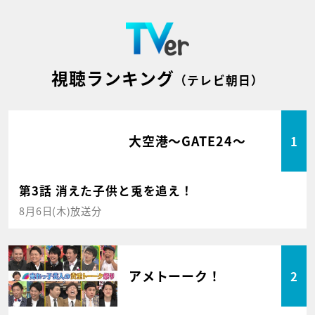
視聴ランキング
（テレビ朝日）
大空港～GATE24～
1
第3話 消えた子供と兎を追え！
8月6日(木)放送分
アメトーーク！
2