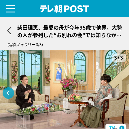
menu
テレ朝POST
柴田理恵、最愛の母が今年95歳で他界。大勢
の人が参列した“お別れの会”では知らなかっ
た思い出話も
（写真ギャラリー 3/3）
3/3