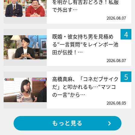
を明かし有吉おどろき！私服
で外出す…
2026.08.07
4
既婚・彼女持ち男を見極め
る“一言質問”をレインボー池
田が伝授！…
2026.08.07
5
高橋真麻、「コネだブサイク
だ」と叩かれるも…“マツコ
の一言”から…
2026.08.05
もっと見る