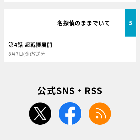
名探偵のままでいて
5
第4話 超戦慄展開
8月7日(金)放送分
公式SNS・RSS
twitter
facebook
rss