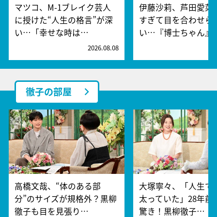
マツコ、M-1ブレイク芸人
伊藤沙莉、芦田愛菜
に授けた“人生の格言”が深
すぎて目を合わせら
い…「幸せな時は…
い…『博士ちゃん』
2026.08.08
2
徹子の部屋
高橋文哉、“体のある部
大塚寧々、「人生で
分”のサイズが規格外？黒柳
太っていた」28年前
徹子も目を見張り…
驚き！黒柳徹子…