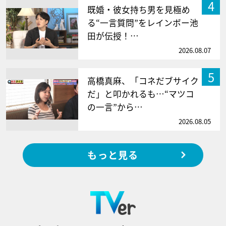
4
既婚・彼女持ち男を見極め
る“一言質問”をレインボー池
田が伝授！…
2026.08.07
5
高橋真麻、「コネだブサイク
だ」と叩かれるも…“マツコ
の一言”から…
2026.08.05
もっと見る