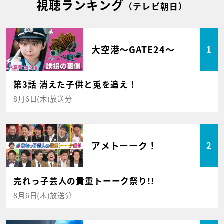
視聴ランキング
（テレビ朝日）
大空港～GATE24～
1
第3話 消えた子供と兎を追え！
8月6日(木)放送分
アメトーーク！
2
売れっ子芸人の貴重トーーク祭り!!
8月6日(木)放送分