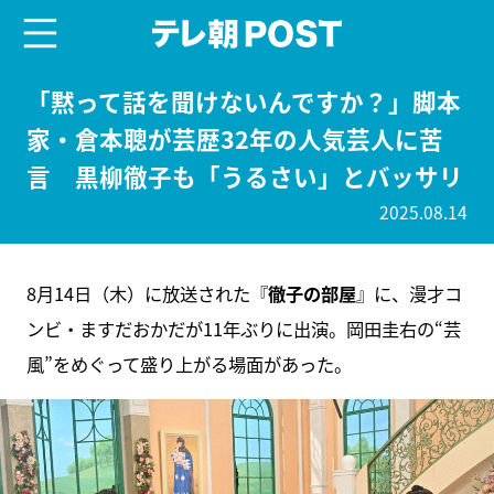
menu
テレ朝POST
「黙って話を聞けないんですか？」脚本
家・倉本聰が芸歴32年の人気芸人に苦
言 黒柳徹子も「うるさい」とバッサリ
2025.08.14
8月14日（木）に放送された『
徹子の部屋
』に、漫才コ
ンビ・ますだおかだが11年ぶりに出演。岡田圭右の“芸
風”をめぐって盛り上がる場面があった。