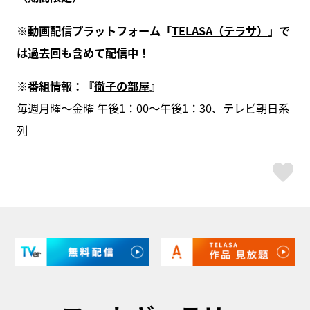
※
動画配信プラットフォーム「
TELASA
（テラサ）
」で
は過去回も含めて配信中！
※
番組情報：『
徹子の部屋
』
毎週月曜～金曜 午後1：00～午後1：30、テレビ朝日系
列
ス