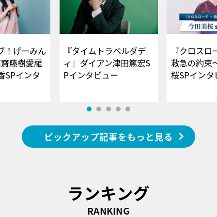
ブ！げーみん
『タイムトラベルダデ
『クロスロー
E齋藤樹愛羅
ィ』ダイアン津田篤宏S
救急の約束
香SPインタ
Pインタビュー
桜SPイ
ピックアップ記事をもっと見る
ランキング
RANKING