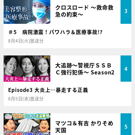
クロスロード ～救命救
3
急の約束～
＃5 病院激震！パワハラ＆医療事故!?
8月4日(火)放送分
大追跡～警視庁ＳＳＢ
4
Ｃ強行犯係～ Season2
Episode3 大炎上…暴走する正義
8月5日(水)放送分
マツコ＆有吉 かりそめ
5
天国