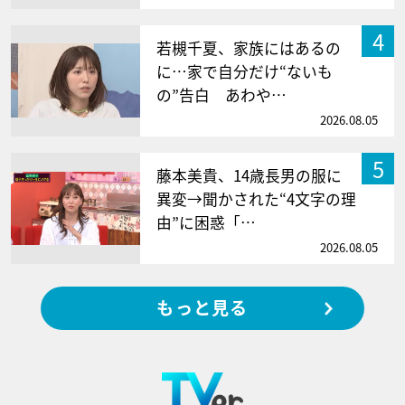
4
若槻千夏、家族にはあるの
に…家で自分だけ“ないも
の”告白 あわや…
2026.08.05
5
藤本美貴、14歳長男の服に
異変→聞かされた“4文字の理
由”に困惑「…
2026.08.05
もっと見る