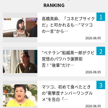
RANKING
1
高橋真麻、「コネだブサイク
だ」と叩かれるも…“マツコ
の一言”から…
2026.08.05
2
“ベテラン”船越英一郎がクビ
覚悟のパワハラ謝罪拒
否！“後輩”だけ…
2026.08.05
3
マツコ、初めて食べたとき
の“衝撃度ナンバーワングル
メ”を告白「…
2026.08.05