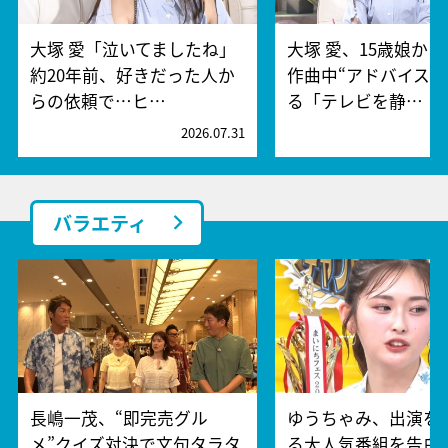
大塚 愛「泣いてましたね」
大塚 愛、15歳娘か
約20年前、好きだった人か
作曲中“アドバイス”
らの依頼で…ヒ…
る「テレビを静…
2026.07.31
2
バラエティ
長嶋一茂、“即完売グル
ゆうちゃみ、出演を
メ”クイズ対決で文句タラタ
る大人気番組を告白