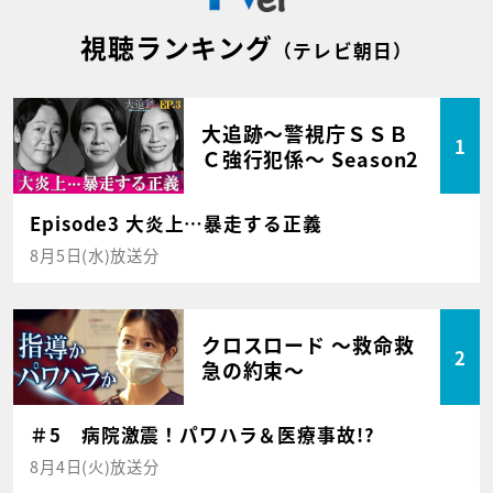
視聴ランキング
（テレビ朝日）
大追跡～警視庁ＳＳＢ
1
Ｃ強行犯係～ Season2
Episode3 大炎上…暴走する正義
8月5日(水)放送分
クロスロード ～救命救
2
急の約束～
＃5 病院激震！パワハラ＆医療事故!?
8月4日(火)放送分