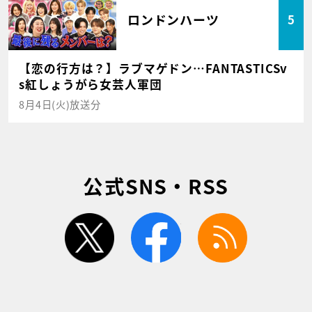
ロンドンハーツ
5
【恋の行方は？】ラブマゲドン…FANTASTICSv
s紅しょうがら女芸人軍団
8月4日(火)放送分
公式SNS・RSS
twitter
facebook
rss