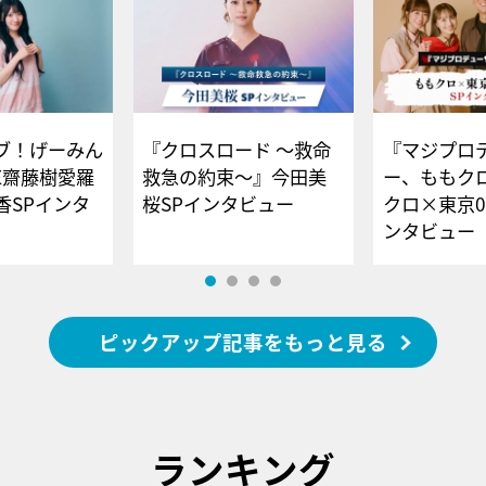
ブ！げーみん
『クロスロード ～救命
『マジプロ
E齋藤樹愛羅
救急の約束～』今田美
ー、ももク
香SPインタ
桜SPインタビュー
クロ×東京0
ンタビュー
ピックアップ記事をもっと見る
ランキング