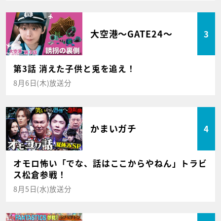
大空港～GATE24～
3
第3話 消えた子供と兎を追え！
8月6日(木)放送分
かまいガチ
4
オモロ怖い「でな、話はここからやねん」トラビ
ス松倉参戦！
8月5日(水)放送分