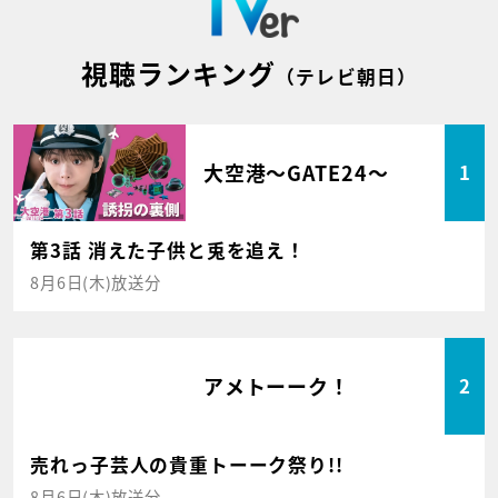
視聴ランキング
（テレビ朝日）
大空港～GATE24～
1
第3話 消えた子供と兎を追え！
8月6日(木)放送分
アメトーーク！
2
売れっ子芸人の貴重トーーク祭り!!
8月6日(木)放送分