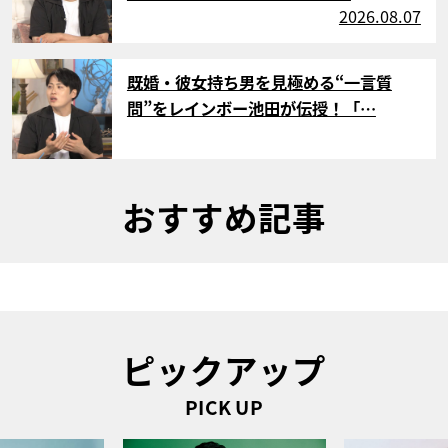
2026.08.07
サムネイル
既婚・彼女持ち男を見極める“一言質
問”をレインボー池田が伝授！「…
おすすめ記事
ピックアップ
PICK UP