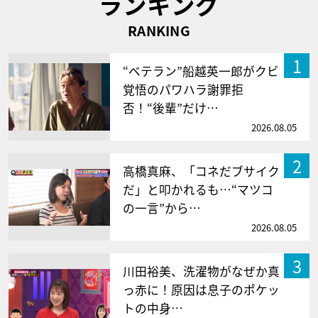
ランキング
RANKING
1
“ベテラン”船越英一郎がクビ
覚悟のパワハラ謝罪拒
否！“後輩”だけ…
2026.08.05
2
高橋真麻、「コネだブサイク
だ」と叩かれるも…“マツコ
の一言”から…
2026.08.05
3
川田裕美、洗濯物がなぜか真
っ赤に！原因は息子のポケッ
トの中身…