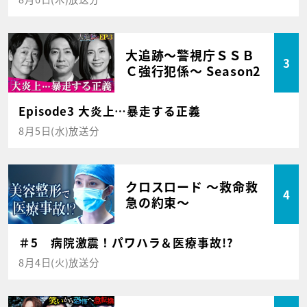
大追跡～警視庁ＳＳＢ
3
Ｃ強行犯係～ Season2
Episode3 大炎上…暴走する正義
8月5日(水)放送分
クロスロード ～救命救
4
急の約束～
＃5 病院激震！パワハラ＆医療事故!?
8月4日(火)放送分