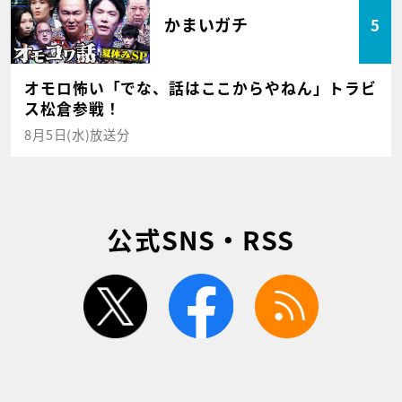
かまいガチ
5
オモロ怖い「でな、話はここからやねん」トラビ
ス松倉参戦！
8月5日(水)放送分
公式SNS・RSS
twitter
facebook
rss