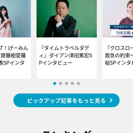
ブ！げーみん
『タイムトラベルダデ
『クロスロー
E齋藤樹愛羅
ィ』ダイアン津田篤宏S
救急の約束
香SPインタ
Pインタビュー
桜SPイ
ピックアップ記事をもっと見る