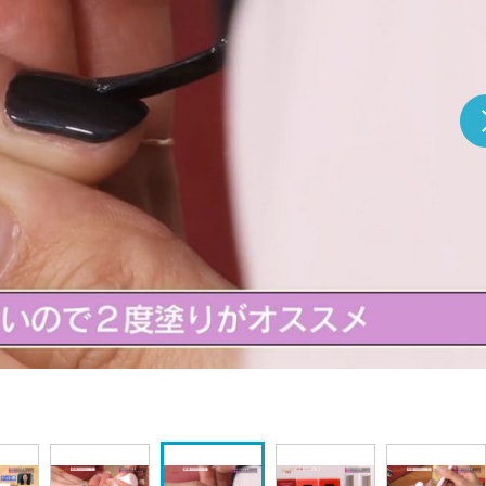
『アイ＝ラブ！げーみん
E齋藤樹愛羅＆佐々木舞
ビュー