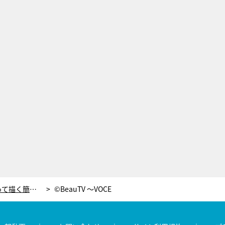
河北麻友子も絶賛！手芸用品を使って描く簡単おしゃれな「ドットアートネイル」
©BeauTV ～VOCE