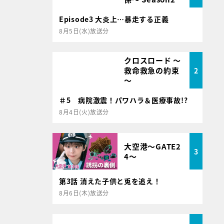
Episode3 大炎上…暴走する正義
8月5日(水)放送分
クロスロード ～
救命救急の約束
2
～
＃5 病院激震！パワハラ＆医療事故!?
8月4日(火)放送分
大空港～GATE2
3
4～
第3話 消えた子供と兎を追え！
8月6日(木)放送分