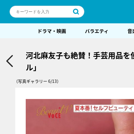
ドラマ・映画
バラエティ
音
河北麻友子も絶賛！手芸用品を
ル」
（写真ギャラリー 6/13）