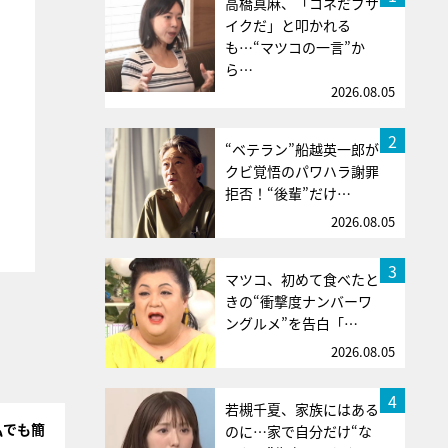
高橋真麻、「コネだブサ
イクだ」と叩かれる
も…“マツコの一言”か
ら…
2026.08.05
2
“ベテラン”船越英一郎が
クビ覚悟のパワハラ謝罪
拒否！“後輩”だけ…
2026.08.05
3
マツコ、初めて食べたと
きの“衝撃度ナンバーワ
ングルメ”を告白「…
2026.08.05
4
若槻千夏、家族にはある
私でも簡
のに…家で自分だけ“な