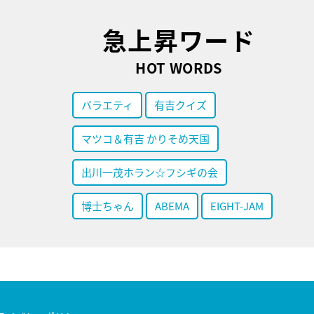
急上昇ワード
HOT WORDS
バラエティ
有吉クイズ
マツコ＆有吉 かりそめ天国
出川一茂ホラン☆フシギの会
博士ちゃん
ABEMA
EIGHT-JAM