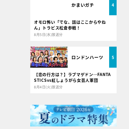
かまいガチ
4
オモロ怖い「でな、話はここからやね
ん」トラビス松倉参戦！
8月5日(水)放送分
ロンドンハーツ
5
【恋の行方は？】ラブマゲドン…FANTA
STICSvs紅しょうがら女芸人軍団
8月4日(火)放送分