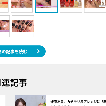
真の記事を読む
関連記事
サムネイル
蛯原友里、カチモリ風アレンジに「