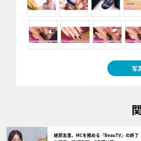
写
サムネイル
蛯原友里、MCを務める『BeauTV』の終了