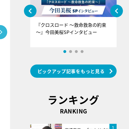
ぐ』＝LOV
『クロスロード ～救命救急の約束
『
香SPインタ
～』今田美桜SPインタビュー
ロ
ン
ピックアップ記事をもっと見る
ランキング
RANKING
1