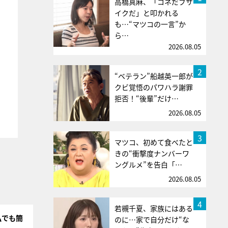
高橋真麻、「コネだブサ
イクだ」と叩かれる
も…“マツコの一言”か
ら…
2026.08.05
2
“ベテラン”船越英一郎が
クビ覚悟のパワハラ謝罪
拒否！“後輩”だけ…
2026.08.05
3
マツコ、初めて食べたと
きの“衝撃度ナンバーワ
ングルメ”を告白「…
2026.08.05
4
若槻千夏、家族にはある
私でも簡
のに…家で自分だけ“な