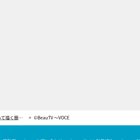
河北麻友子も絶賛！手芸用品を使って描く簡単おしゃれな「ドットアートネイル」
©BeauTV ～VOCE