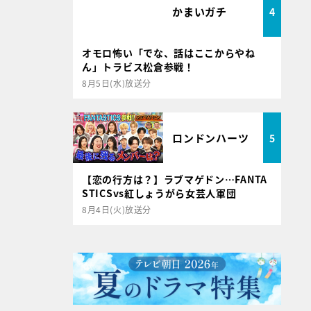
かまいガチ
4
オモロ怖い「でな、話はここからやね
ん」トラビス松倉参戦！
8月5日(水)放送分
ロンドンハーツ
5
【恋の行方は？】ラブマゲドン…FANTA
STICSvs紅しょうがら女芸人軍団
8月4日(火)放送分