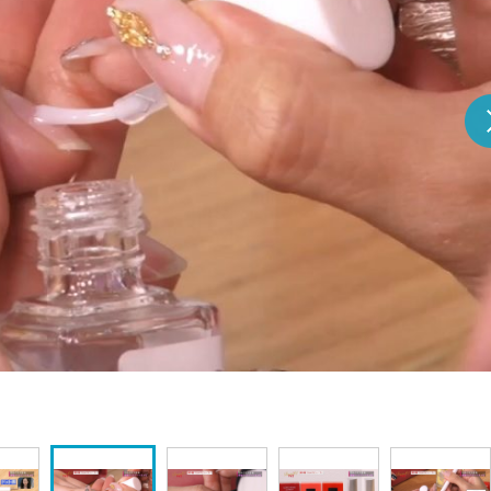
『アイ＝ラブ！げーみん
E齋藤樹愛羅＆佐々木舞
ビュー