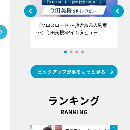
ぐ』＝LOV
『クロスロード ～救命救急の約束
『
香SPインタ
～』今田美桜SPインタビュー
ロ
ン
ピックアップ記事をもっと見る
ランキング
RANKING
1