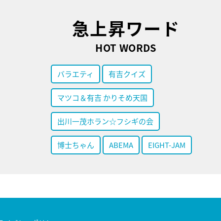
急上昇ワード
HOT WORDS
バラエティ
有吉クイズ
マツコ＆有吉 かりそめ天国
出川一茂ホラン☆フシギの会
博士ちゃん
ABEMA
EIGHT-JAM