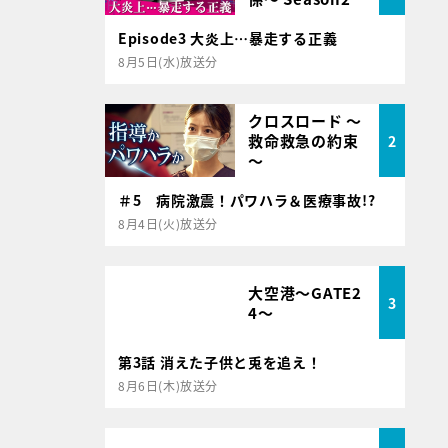
Episode3 大炎上…暴走する正義
8月5日(水)放送分
クロスロード ～
救命救急の約束
2
～
＃5 病院激震！パワハラ＆医療事故!?
8月4日(火)放送分
大空港～GATE2
3
4～
第3話 消えた子供と兎を追え！
8月6日(木)放送分