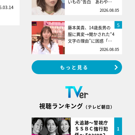
いもの”告白 あわや…
6.03.14
2026.08.05
5
藤本美貴、14歳長男の
服に異変→聞かされた“4
文字の理由”に困惑「…
2026.08.05
もっと見る
視聴ランキング
（テレビ朝日）
大追跡～警視庁
ＳＳＢＣ強行犯
1
係～ Season2