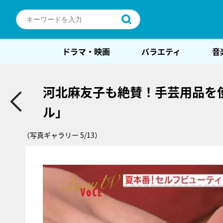
ドラマ・映画
バラエティ
音
河北麻友子も絶賛！手芸用品を
ル」
（写真ギャラリー 5/13）