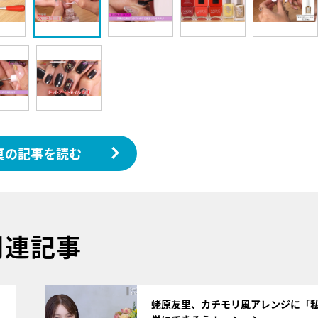
真の記事を読む
関連記事
サムネイル
蛯原友里、カチモリ風アレンジに「