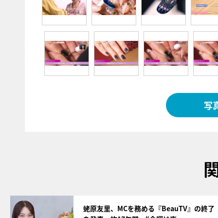
写
サムネイル
蛯原友里、MCを務める『BeauTV』の終了