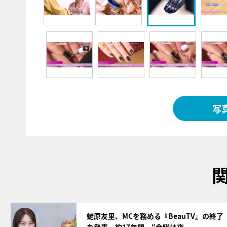
写
サムネイル
蛯原友里、MCを務める『BeauTV』の終了
を発表 約17年間、“金曜は夜…