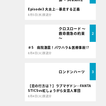
Episode3 大炎上…暴走する正義
8月5日(水)放送分
クロスロード ～
救命救急の約束
2
～
＃5 病院激震！パワハラ＆医療事故!?
8月4日(火)放送分
ロンドンハーツ
3
【恋の行方は？】ラブマゲドン…FANTA
STICSvs紅しょうがら女芸人軍団
8月4日(火)放送分