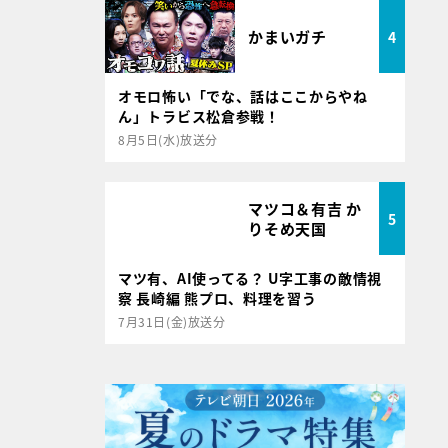
かまいガチ
4
オモロ怖い「でな、話はここからやね
ん」トラビス松倉参戦！
8月5日(水)放送分
マツコ＆有吉 か
5
りそめ天国
マツ有、AI使ってる？ U字工事の敵情視
察 長崎編 熊プロ、料理を習う
7月31日(金)放送分