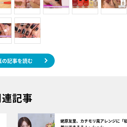
真の記事を読む
関連記事
サムネイル
蛯原友里、カチモリ風アレンジに「
単にできそう！」シュシ…