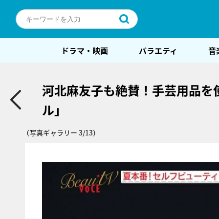
ドラマ・映画
バラエティ
音
河北麻友子も絶賛！手芸用品を
ル」
（写真ギャラリー 3/13）