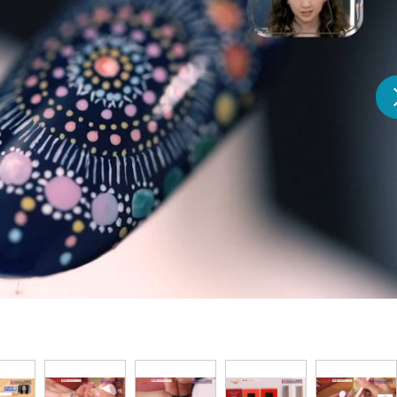
『アイ＝ラブ！げーみん
E齋藤樹愛羅＆佐々木舞
ビュー