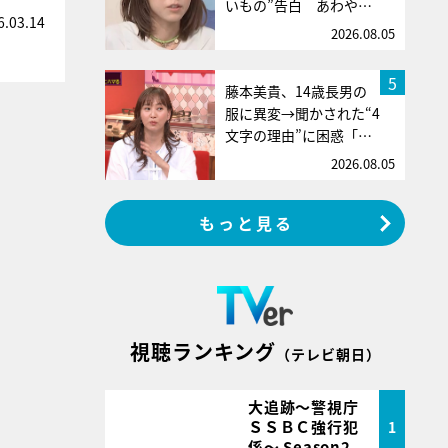
いもの”告白 あわや…
6.03.14
2026.08.05
5
藤本美貴、14歳長男の
服に異変→聞かされた“4
文字の理由”に困惑「…
2026.08.05
もっと見る
視聴ランキング
（テレビ朝日）
大追跡～警視庁
ＳＳＢＣ強行犯
1
係～ Season2