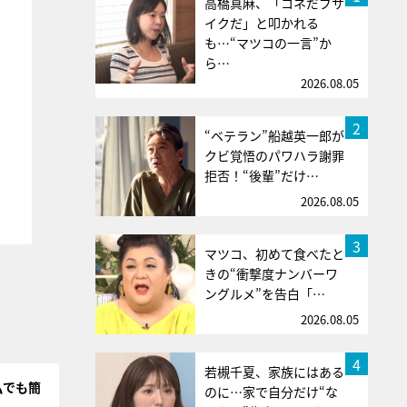
高橋真麻、「コネだブサ
イクだ」と叩かれる
も…“マツコの一言”か
ら…
2026.08.05
2
“ベテラン”船越英一郎が
クビ覚悟のパワハラ謝罪
拒否！“後輩”だけ…
2026.08.05
3
マツコ、初めて食べたと
きの“衝撃度ナンバーワ
ングルメ”を告白「…
2026.08.05
4
若槻千夏、家族にはある
私でも簡
のに…家で自分だけ“な