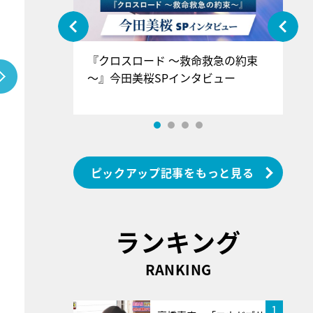
ぐ』＝LOV
『クロスロード ～救命救急の約束
『
香SPインタ
～』今田美桜SPインタビュー
ロ
ン
ピックアップ記事をもっと見る
ランキング
RANKING
1