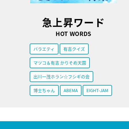
急上昇ワード
HOT WORDS
バラエティ
有吉クイズ
マツコ＆有吉 かりそめ天国
出川一茂ホラン☆フシギの会
博士ちゃん
ABEMA
EIGHT-JAM