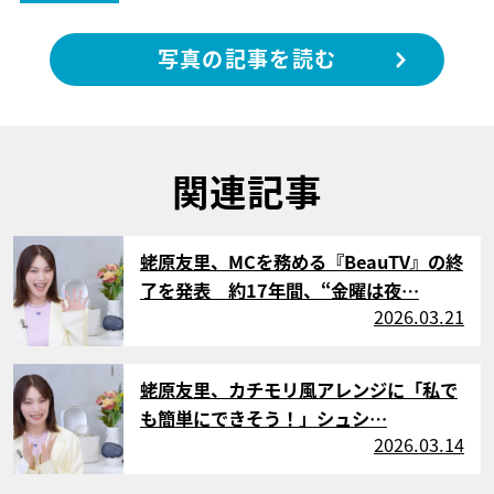
写真の記事を読む
関連記事
サムネイル
蛯原友里、MCを務める『BeauTV』の終
了を発表 約17年間、“金曜は夜…
2026.03.21
サムネイル
蛯原友里、カチモリ風アレンジに「私で
も簡単にできそう！」シュシ…
2026.03.14