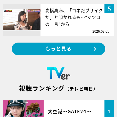
5
高橋真麻、「コネだブサイク
だ」と叩かれるも…“マツコ
の一言”から…
2026.08.05
もっと見る
視聴ランキング
（テレビ朝日）
大空港～GATE24～
1