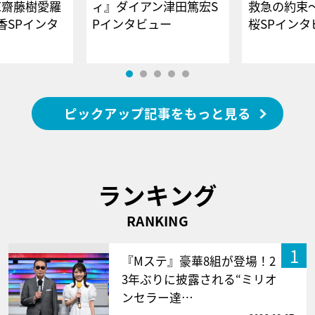
E齋藤樹愛羅
ィ』ダイアン津田篤宏S
救急の約束
香SPインタ
Pインタビュー
桜SPイ
ピックアップ記事をもっと見る
ランキング
RANKING
1
『Mステ』豪華8組が登場！2
3年ぶりに披露される“ミリオ
ンセラー達…