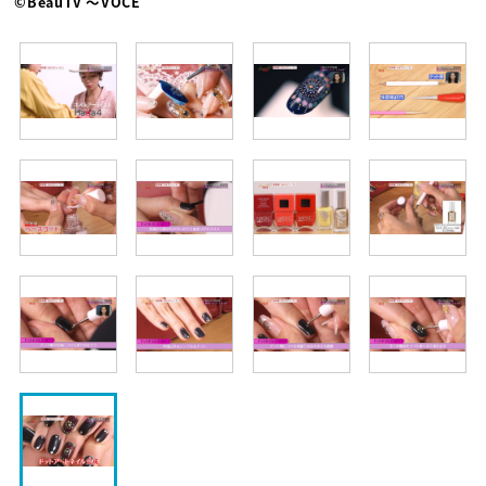
©BeauTV ～VOCE