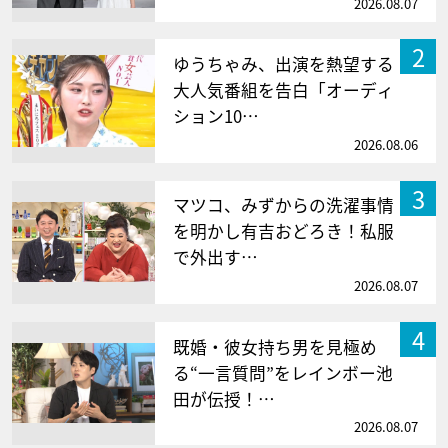
2026.08.07
2
ゆうちゃみ、出演を熱望する
大人気番組を告白「オーディ
ション10…
2026.08.06
3
マツコ、みずからの洗濯事情
を明かし有吉おどろき！私服
で外出す…
2026.08.07
4
既婚・彼女持ち男を見極め
る“一言質問”をレインボー池
田が伝授！…
2026.08.07