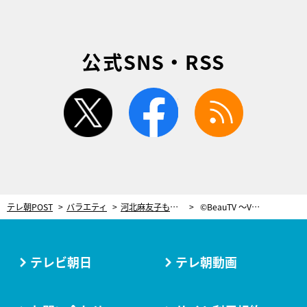
公式SNS・RSS
twitter
facebook
rss
テレ朝POST
バラエティ
河北麻友子も絶賛！手芸用品を使って描く簡単おしゃれな「ドットアートネイル」
©BeauTV ～VOCE
テレビ朝日
テレ朝動画