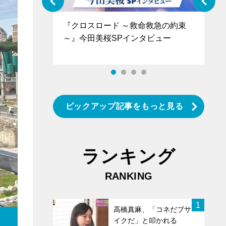
ぐ』＝LOV
『クロスロード ～救命救急の約束
『
香SPインタ
～』今田美桜SPインタビュー
ロ
タ
ピックアップ記事をもっと見る
ランキング
RANKING
1
高橋真麻、「コネだブサ
イクだ」と叩かれる