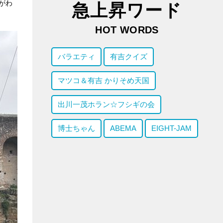
がわ
急上昇ワード
HOT WORDS
バラエティ
有吉クイズ
マツコ＆有吉 かりそめ天国
出川一茂ホラン☆フシギの会
博士ちゃん
ABEMA
EIGHT-JAM