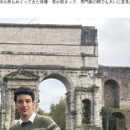
45カ所もめぐってきた俳優・杏が初タッグ。専門家の間でも大いに意見