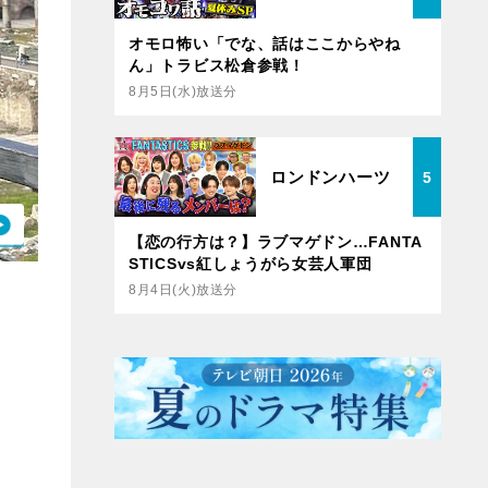
オモロ怖い「でな、話はここからやね
ん」トラビス松倉参戦！
8月5日(水)放送分
ロンドンハーツ
5
【恋の行方は？】ラブマゲドン…FANTA
STICSvs紅しょうがら女芸人軍団
8月4日(火)放送分
。