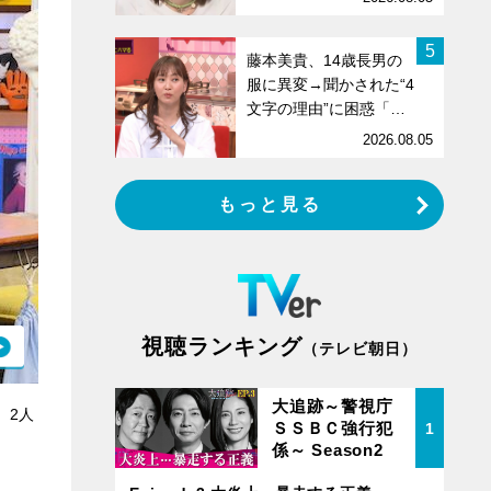
5
藤本美貴、14歳長男の
服に異変→聞かされた“4
文字の理由”に困惑「…
2026.08.05
もっと見る
視聴ランキング
（テレビ朝日）
大追跡～警視庁
、2人
ＳＳＢＣ強行犯
1
係～ Season2