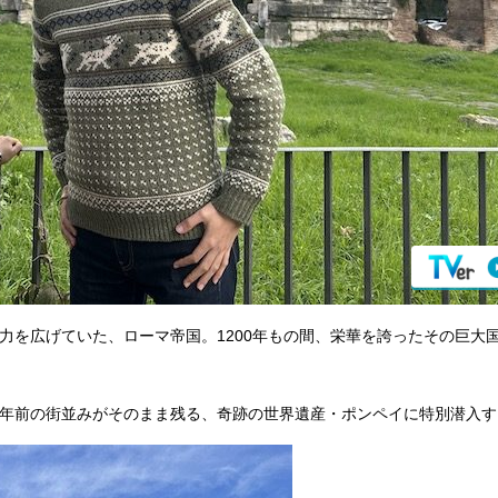
勢力を広げていた、ローマ帝国。1200年もの間、栄華を誇ったその巨大
0年前の街並みがそのまま残る、奇跡の世界遺産・ポンペイに特別潜入す