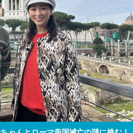
『アイ＝ラブ！げーみん
E齋藤樹愛羅＆佐々木舞
ビュー
士ちゃんとローマ帝国滅亡の謎に挑む！