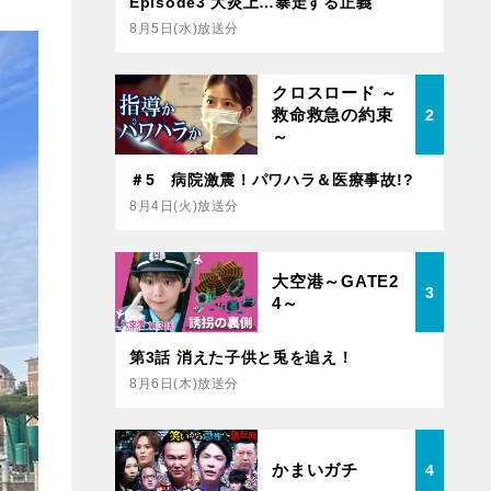
Episode3 大炎上…暴走する正義
8月5日(水)放送分
クロスロード ～
救命救急の約束
2
～
＃5 病院激震！パワハラ＆医療事故!?
8月4日(火)放送分
大空港～GATE2
3
4～
第3話 消えた子供と兎を追え！
8月6日(木)放送分
かまいガチ
4