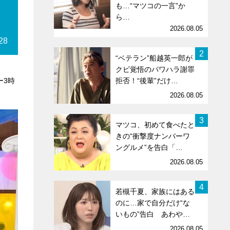
も…“マツコの一言”か
ら…
2026.08.05
28
2
“ベテラン”船越英一郎が
クビ覚悟のパワハラ謝罪
ー3時
拒否！“後輩”だけ…
2026.08.05
3
マツコ、初めて食べたと
きの“衝撃度ナンバーワ
ングルメ”を告白「…
2026.08.05
4
若槻千夏、家族にはある
のに…家で自分だけ“な
いもの”告白 あわや…
2026.08.05