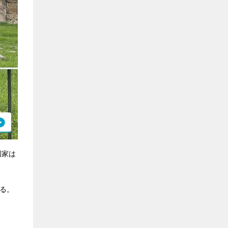
国家は
る。