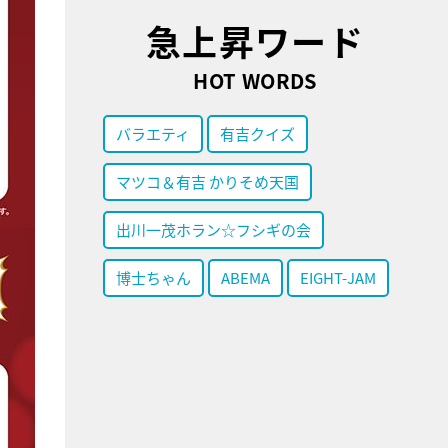
急上昇ワード
HOT WORDS
バラエティ
有吉クイズ
マツコ＆有吉 かりそめ天国
出川一茂ホラン☆フシギの会
博士ちゃん
ABEMA
EIGHT-JAM