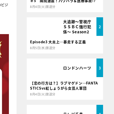
＃5 病院激震！パワハラ＆医療事故!?
のビジ
8月4日(火)放送分
大追跡～警視庁
ＳＳＢＣ強行犯
2
係～ Season2
Episode3 大炎上…暴走する正義
8月5日(水)放送分
ロンドンハーツ
3
【恋の行方は？】ラブマゲドン…FANTA
STICSvs紅しょうがら女芸人軍団
8月4日(火)放送分