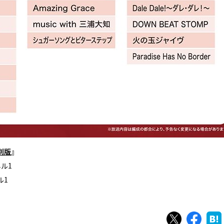
特別版
』
ネル1
ル1
ツイート
シェ