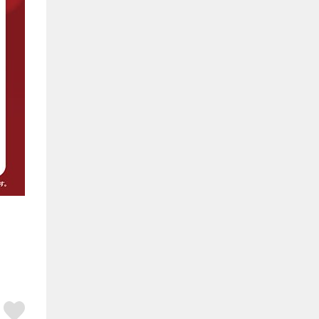
ア
はてブ
スキボタン