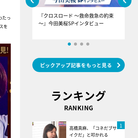
ぐ』＝LOV
『クロスロード ～救命救急の約束
『
わたっ
香SPインタ
～』今田美桜SPインタビュー
ロ
スを
ン
ピックアップ記事をもっと見る
ランキング
RANKING
1
高橋真麻、「コネだブサ
イクだ」と叩かれる