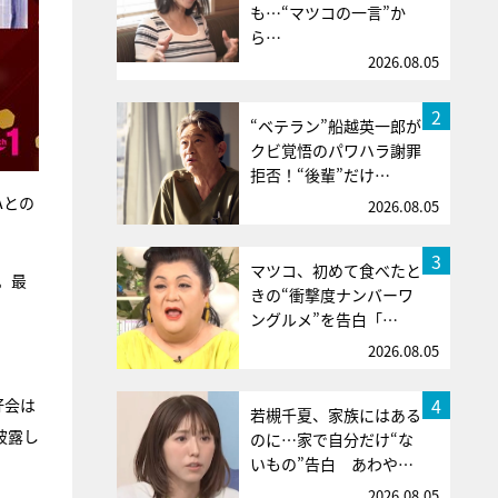
も…“マツコの一言”か
ら…
2026.08.05
2
“ベテラン”船越英一郎が
クビ覚悟のパワハラ謝罪
拒否！“後輩”だけ…
Aとの
2026.08.05
3
マツコ、初めて食べたと
。最
きの“衝撃度ナンバーワ
ングルメ”を告白「…
2026.08.05
4
好会は
若槻千夏、家族にはある
披露し
のに…家で自分だけ“な
いもの”告白 あわや…
2026.08.05