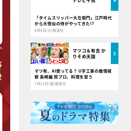
テレビ千鳥
4
「タイムスリッパー大左衛門」江戸時代
から大悟似の侍がやってきた!?
8月4日(火)放送分
マツコ＆有吉 か
5
りそめ天国
マツ有、AI使ってる？ U字工事の敵情視
察 長崎編 熊プロ、料理を習う
7月31日(金)放送分