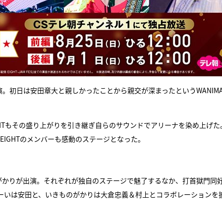
日出演。初日は安田章大と親しかったことから親交が深まったというWANIM
EIGHTもその盛り上がりを引き継ぎ自らのサウンドでアリーナを染め上げた
EIGHTのメンバーも感動のステージとなった。
ものがかりが出演。それぞれが独自のステージで魅了するなか、打首獄門同
ひゅーいは安田と、いきものがかりは大倉忠義＆村上とコラボレーションを