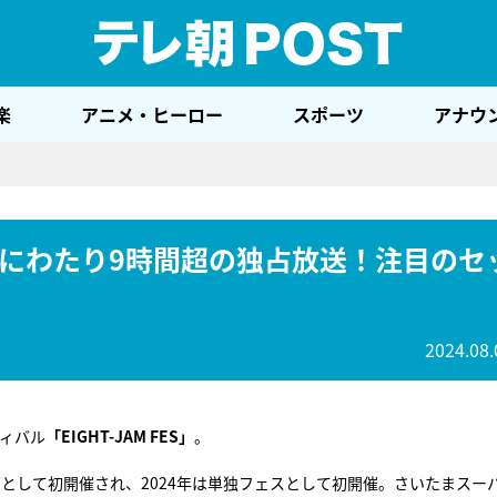
テレ
楽
アニメ・ヒーロー
スポーツ
アナウ
版が2週にわたり9時間超の独占放送！注目のセ
2024.08.
ティバル
「EIGHT-JAM FES」
。
企画として初開催され、2024年は単独フェスとして初開催。さいたまスー