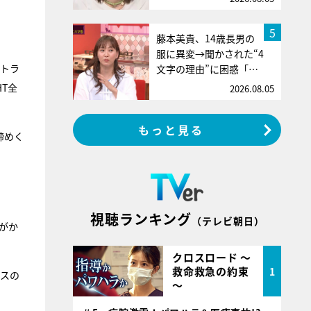
5
藤本美貴、14歳長男の
服に異変→聞かされた“4
ストラ
文字の理由”に困惑「…
HT全
2026.08.05
もっと見る
締めく
視聴ランキング
（テレビ朝日）
がか
クロスロード ～
救命救急の約束
1
ェスの
～