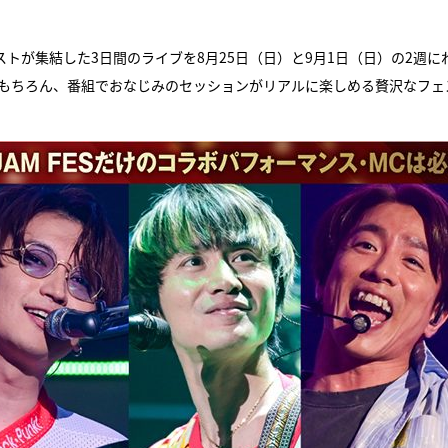
『アイ＝ラブ！げーみん
ティストが集結した3日間のライブを8月25日（日）と9月1日（日）の2週に
E齋藤樹愛羅＆佐々木舞
ンはもちろん、番組でおなじみのセッションがリアルに楽しめる贅沢なフェ
ビュー