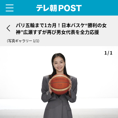
menu
テレ朝POST
パリ五輪まで1カ月！日本バスケ“勝利の女
神”広瀬すずが再び男女代表を全力応援
（写真ギャラリー 1/1）
1/1