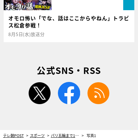
オモロ怖い「でな、話はここからやねん」トラビ
ス松倉参戦！
8月5日(水)放送分
公式SNS・RSS
twitter
facebook
rss
テレ朝POST
スポーツ
パリ五輪まで1カ月！日本バスケ“勝利の女神”広瀬すずが再び男女代表を全力応援
写真1