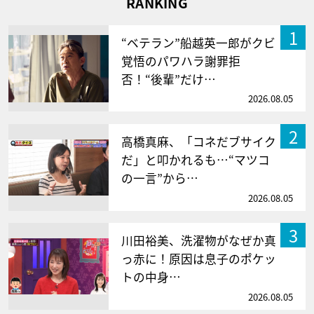
RANKING
1
“ベテラン”船越英一郎がクビ
覚悟のパワハラ謝罪拒
否！“後輩”だけ…
2026.08.05
2
高橋真麻、「コネだブサイク
だ」と叩かれるも…“マツコ
の一言”から…
2026.08.05
3
川田裕美、洗濯物がなぜか真
っ赤に！原因は息子のポケッ
トの中身…
2026.08.05