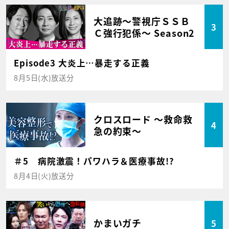
大追跡～警視庁ＳＳＢ
3
Ｃ強行犯係～ Season2
Episode3 大炎上…暴走する正義
8月5日(水)放送分
クロスロード ～救命救
4
急の約束～
＃5 病院激震！パワハラ＆医療事故!?
8月4日(火)放送分
かまいガチ
5