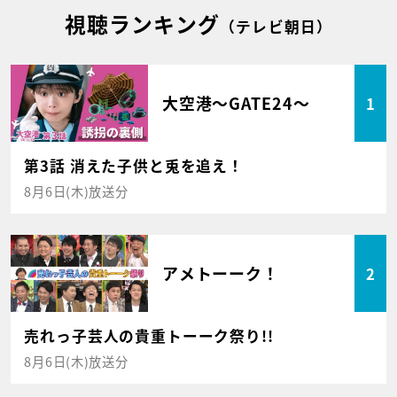
視聴ランキング
（テレビ朝日）
大空港～GATE24～
1
第3話 消えた子供と兎を追え！
8月6日(木)放送分
アメトーーク！
2
売れっ子芸人の貴重トーーク祭り!!
8月6日(木)放送分