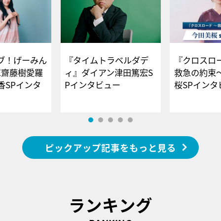
ブ！げーみん
『タイムトラベルダデ
『クロスロー
E齋藤樹愛羅
ィ』ダイアン津田篤宏S
救急の約束
香SPインタ
Pインタビュー
桜SPイ
ピックアップ記事をもっと見る
ランキング