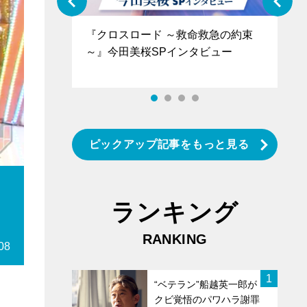
ぐ』＝LOV
『クロスロード ～救命救急の約束
『
香SPインタ
～』今田美桜SPインタビュー
ロ
タ
ピックアップ記事をもっと見る
ランキング
RANKING
08
1
“ベテラン”船越英一郎が
クビ覚悟のパワハラ謝罪