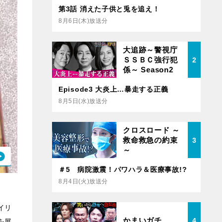
第3話 消えた子供と兎を追え！
8月6日(木)放送分
大追跡～警視庁
ＳＳＢＣ強行犯
2
係～ Season2
Episode3 大炎上…暴走する正義
8月5日(水)放送分
クロスロード ～
救命救急の約束
3
～
＃5 病院激震！パワハラ＆医療事故!?
8月4日(火)放送分
イリ
かまいガチ
4
を展