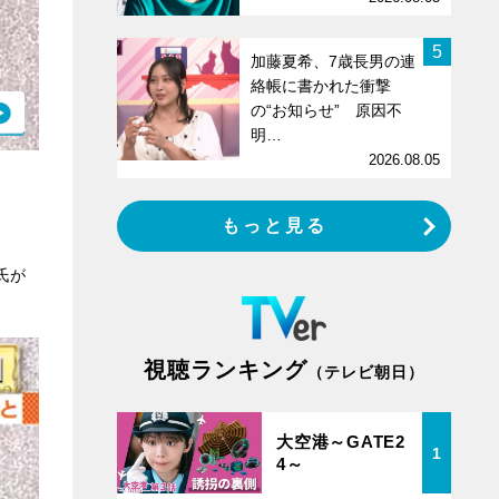
5
加藤夏希、7歳長男の連
絡帳に書かれた衝撃
の“お知らせ” 原因不
明…
2026.08.05
もっと見る
氏が
視聴ランキング
（テレビ朝日）
大空港～GATE2
1
4～