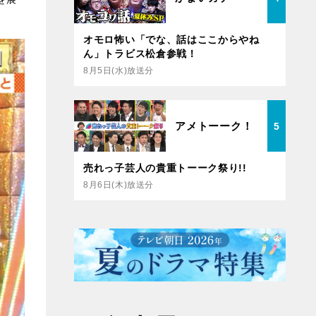
オモロ怖い「でな、話はここからやね
ん」トラビス松倉参戦！
8月5日(水)放送分
アメトーーク！
5
売れっ子芸人の貴重トーーク祭り!!
8月6日(木)放送分