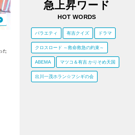
急上昇ワード
HOT WORDS
バラエティ
有吉クイズ
ドラマ
クロスロード ～救命救急の約束～
った
ABEMA
マツコ＆有吉 かりそめ天国
出川一茂ホラン☆フシギの会