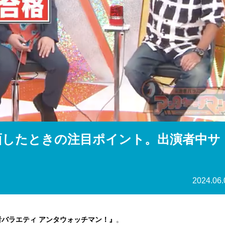
『アイ＝ラブ！げーみん
E齋藤樹愛羅＆佐々木舞
ビュー
面したときの注目ポイント。出演者中サ
2024.06.
者バラエティ アンタウォッチマン！』
。