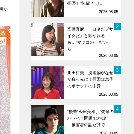
拒否！“後輩”だけ…
明か
2026.08.05
2
高橋真麻、「コネだブサ
イクだ」と叩かれる
も…“マツコの一言”か
ら…
2026.08.05
3
川田裕美、洗濯物がなぜ
か真っ赤に！原因は息子
のポケットの中身…
2026.08.05
4
“後輩”今田美桜、“先輩の
パワハラ問題”に持論
「被害者の話だけで…
2026.08.05