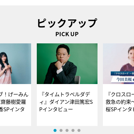
ピックアップ
PICK UP
ブ！げーみん
『タイムトラベルダデ
『クロスロー
E齋藤樹愛羅
ィ』ダイアン津田篤宏S
救急の約束
香SPインタ
Pインタビュー
桜SPイ