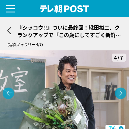
menu
テレ朝POST
『シッコウ!!』ついに最終回！織田裕二、ク
ランクアップで「この歳にしてすごく新鮮な
気持ち」
（写真ギャラリー 4/7）
4/7