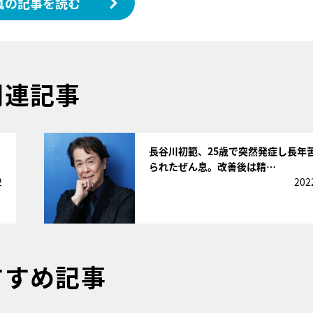
真の記事を読む
関連記事
サムネイル
長谷川初範、25歳で突然発症し長年
られたぜん息。改善後は精…
2
202
すすめ記事