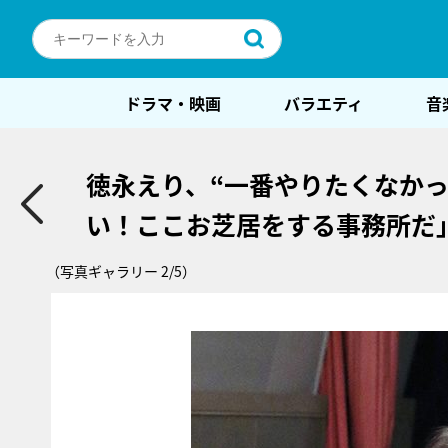
ドラマ・映画
バラエティ
音
徳永えり、“一番やりたくなか
い！ここお芝居をする事務所だ
（写真ギャラリー 2/5）