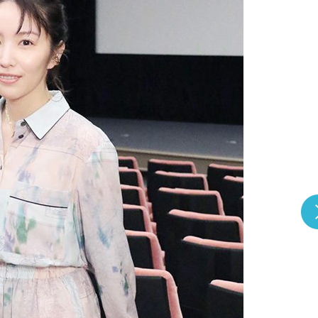
『アイ＝ラブ！げーみん
E齋藤樹愛羅＆佐々木舞
ビュー