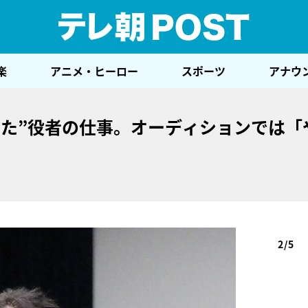
テレ
楽
アニメ・ヒーロー
スポーツ
アナウ
った”役者の仕事。オーディションでは「
」
2/5