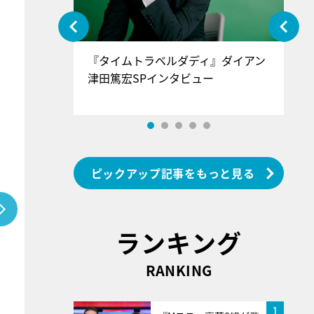
ぐ』＝LOV
『タイムトラベルダディ』ダイアン
『
香SPインタ
津田篤宏SPインタビュー
～
ピックアップ記事をもっと見る
ランキング
RANKING
1