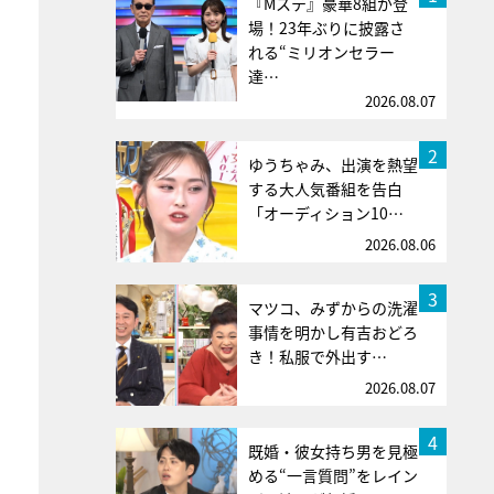
『Mステ』豪華8組が登
場！23年ぶりに披露さ
れる“ミリオンセラー
達…
2026.08.07
2
ゆうちゃみ、出演を熱望
する大人気番組を告白
「オーディション10…
2026.08.06
3
マツコ、みずからの洗濯
事情を明かし有吉おどろ
き！私服で外出す…
2026.08.07
4
既婚・彼女持ち男を見極
める“一言質問”をレイン