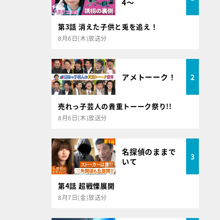
4～
第3話 消えた子供と兎を追え！
8月6日(木)放送分
アメトーーク！
2
売れっ子芸人の貴重トーーク祭り!!
8月6日(木)放送分
名探偵のままで
3
いて
第4話 超戦慄展開
8月7日(金)放送分