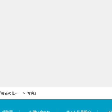
徳永えり、“一番やりたくなかった”役者の仕事。オーディションでは「やばい！ここお芝居をする事務所だ」
写真2
レ朝動画
お問い合わせ
サイト利用規約
プ