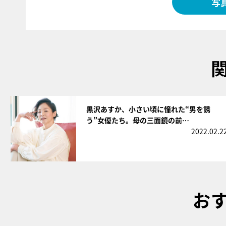
写
サムネイル
黒沢あすか、小さい頃に憧れた“男を誘
う”女優たち。母の三面鏡の前…
2022.02.2
お