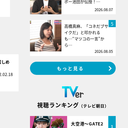
ボー池田が伝授！…
2026.08.07
5
高橋真麻、「コネだブサ
イクだ」と叩かれる
も…“マツコの一言”か
ら…
2026.08.05
苦しめ
もっと見る
2.02.18
視聴ランキング
（テレビ朝日）
大空港～GATE2
1