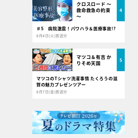
クロスロード ～
救命救急の約束
4
～
＃5 病院激震！パワハラ＆医療事故!?
8月4日(火)放送分
マツコ＆有吉 か
5
りそめ天国
マツコのTシャツ洗濯事情 たくろうの滋
賀の魅力プレゼンツアー
8月7日(金)放送分