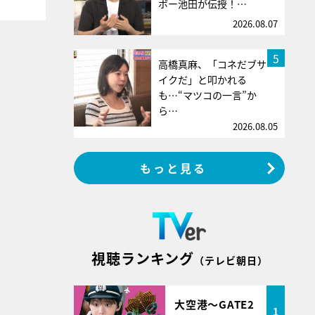
ボー池田が伝授！…
2026.08.07
5
高橋真麻、「コネだブサ
イクだ」と叩かれる
も…“マツコの一言”か
ら…
2026.08.05
もっと見る
視聴ランキング
（テレビ朝日）
大空港～GATE2
1