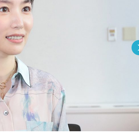
『アイ＝ラブ！げーみん
E齋藤樹愛羅＆佐々木舞
ビュー