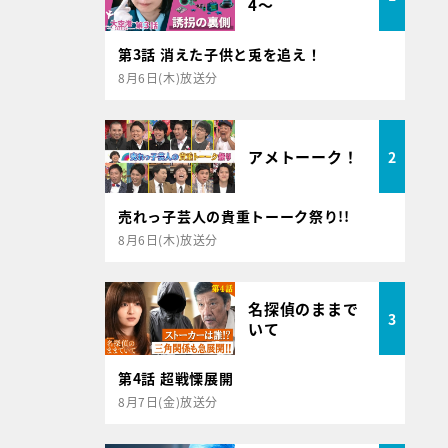
4～
第3話 消えた子供と兎を追え！
8月6日(木)放送分
アメトーーク！
2
売れっ子芸人の貴重トーーク祭り!!
8月6日(木)放送分
名探偵のままで
3
いて
第4話 超戦慄展開
8月7日(金)放送分