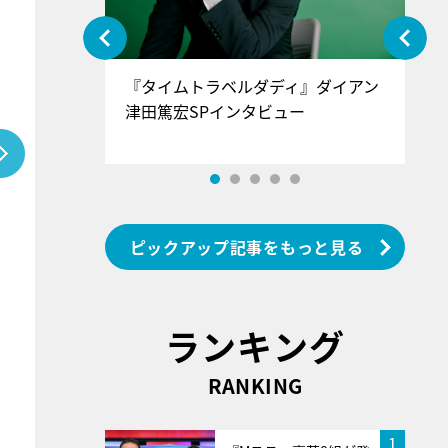
ぐ』＝LOV
『タイムトラベルダディ』ダイアン
『
香SPインタ
津田篤宏SPインタビュー
～
ピックアップ記事をもっと見る
ランキング
RANKING
1