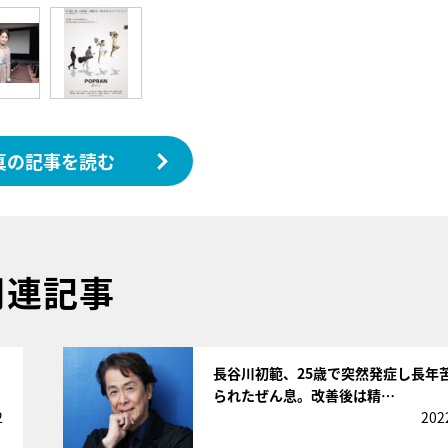
真の記事を読む
関連記事
サムネイル
長谷川初範、25歳で突然発症し長年
られたぜん息。改善後は精…
2
202