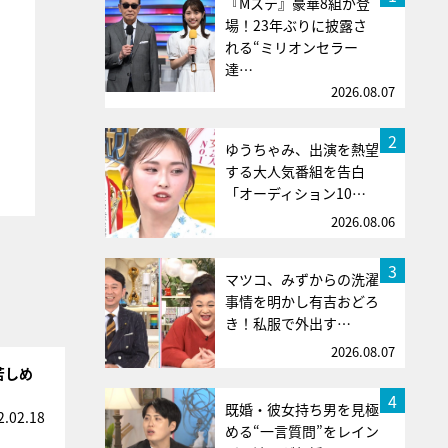
『Mステ』豪華8組が登
場！23年ぶりに披露さ
れる“ミリオンセラー
達…
2026.08.07
2
ゆうちゃみ、出演を熱望
する大人気番組を告白
「オーディション10…
2026.08.06
3
マツコ、みずからの洗濯
事情を明かし有吉おどろ
き！私服で外出す…
2026.08.07
苦しめ
4
既婚・彼女持ち男を見極
2.02.18
める“一言質問”をレイン