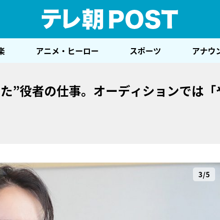
テレ
楽
アニメ・ヒーロー
スポーツ
アナウ
った”役者の仕事。オーディションでは「
」
3/5