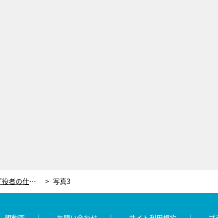
徳永えり、“一番やりたくなかった”役者の仕事。オーディションでは「やばい！ここお芝居をする事務所だ」
写真3
レ朝動画
お問い合わせ
サイト利用規約
プ