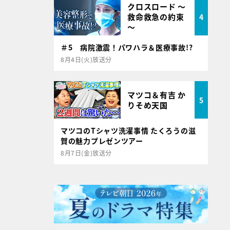
クロスロード ～
救命救急の約束
4
～
＃5 病院激震！パワハラ＆医療事故!?
8月4日(火)放送分
マツコ＆有吉 か
5
りそめ天国
マツコのTシャツ洗濯事情 たくろうの滋
賀の魅力プレゼンツアー
8月7日(金)放送分