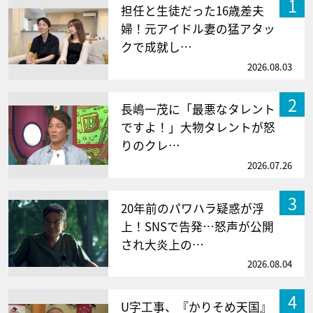
1
担任と生徒だった16歳差夫
婦！元アイドル妻の猛アタッ
クで成就し…
2026.08.03
2
長嶋一茂に「最悪なタレント
ですよ！」大物タレントが怒
りのクレ…
2026.07.26
3
20年前のパワハラ疑惑が浮
上！SNSで告発…怒声が公開
され大炎上の…
2026.08.04
4
U字工事、『かりそめ天国』