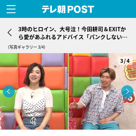
menu
テレ朝POST
3時のヒロイン、大号泣！今田耕司＆EXITか
ら愛があふれるアドバイス「パンクしないか
心配」
（写真ギャラリー 3/4）
3/4