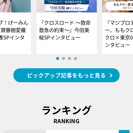
ブ！げーみん
『クロスロード ～救命
『マジプロ
E齋藤樹愛羅
救急の約束～』今田美
ー、ももク
香SPインタ
桜SPインタビュー
クロ×東京0
ンタビュー
ピックアップ記事をもっと見る
ランキング
RANKING