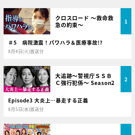
クロスロード ～救命救
1
急の約束～
＃5 病院激震！パワハラ＆医療事故!?
8月4日(火)放送分
大追跡～警視庁ＳＳＢ
2
Ｃ強行犯係～ Season2
Episode3 大炎上…暴走する正義
8月5日(水)放送分