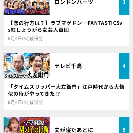
ロンドンハーツ
3
【恋の行方は？】ラブマゲドン…FANTASTICSv
s紅しょうがら女芸人軍団
8月4日(火)放送分
テレビ千鳥
4
「タイムスリッパー大左衛門」江戸時代から大悟
似の侍がやってきた!?
8月4日(火)放送分
夫が寝たあとに
5