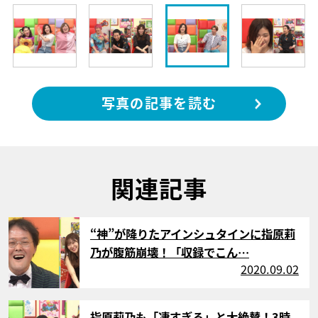
写真の記事を読む
関連記事
サムネイル
“神”が降りたアインシュタインに指原莉
乃が腹筋崩壊！「収録でこん…
2020.09.02
サムネイル
指原莉乃も「凄すぎる」と大絶賛！3時