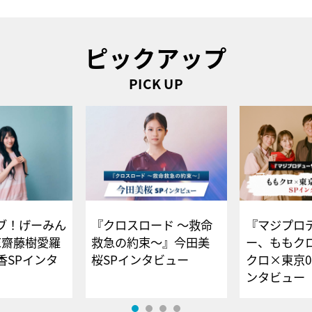
ピックアップ
PICK UP
ブ！げーみん
『クロスロード ～救命
『マジプロ
E齋藤樹愛羅
救急の約束～』今田美
ー、ももク
香SPインタ
桜SPインタビュー
クロ×東京0
ンタビュー