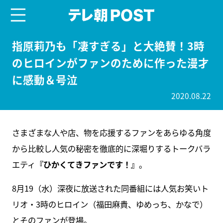
menu
テレ朝POST
指原莉乃も「凄すぎる」と大絶賛！3時
のヒロインがファンのために作った漫才
に感動＆号泣
2020.08.22
さまざまな人や店、物を応援するファンをあらゆる角度
から比較し人気の秘密を徹底的に深堀りするトークバラ
エティ
『ひかくてきファンです！』
。
8月19（水）深夜に放送された同番組には人気お笑いト
リオ・3時のヒロイン（福田麻貴、ゆめっち、かなで）
とそのファンが登場。