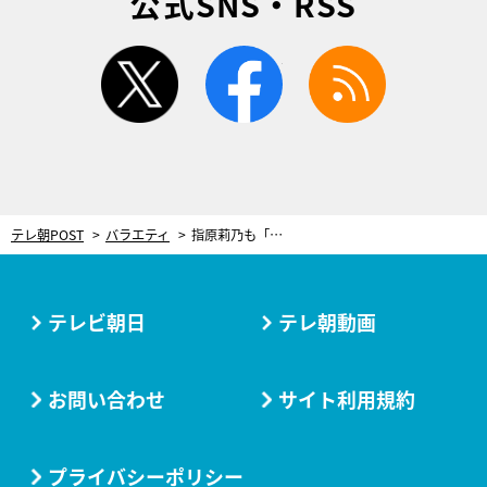
公式SNS・RSS
twitter
facebook
rss
テレ朝POST
バラエティ
指原莉乃も「凄すぎる」と大絶賛！3時のヒロインがファンのために作った漫才に感動＆号泣
テレビ朝日
テレ朝動画
お問い合わせ
サイト利用規約
プライバシーポリシー