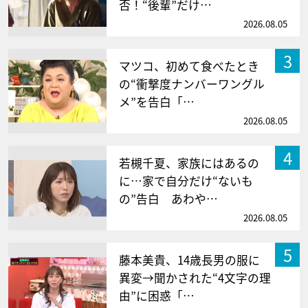
否！“後輩”だけ…
2026.08.05
3
マツコ、初めて食べたとき
の“衝撃度ナンバーワングル
メ”を告白「…
2026.08.05
4
若槻千夏、家族にはあるの
に…家で自分だけ“ないも
の”告白 あわや…
2026.08.05
5
藤本美貴、14歳長男の服に
異変→聞かされた“4文字の理
由”に困惑「…