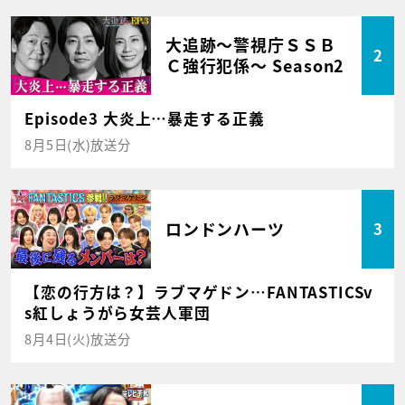
大追跡～警視庁ＳＳＢ
2
Ｃ強行犯係～ Season2
Episode3 大炎上…暴走する正義
8月5日(水)放送分
ロンドンハーツ
3
【恋の行方は？】ラブマゲドン…FANTASTICSv
s紅しょうがら女芸人軍団
8月4日(火)放送分