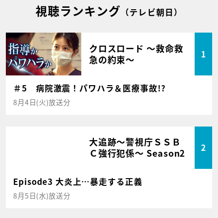
視聴ランキング
（テレビ朝日）
クロスロード ～救命救
1
急の約束～
＃5 病院激震！パワハラ＆医療事故!?
8月4日(火)放送分
大追跡～警視庁ＳＳＢ
2
Ｃ強行犯係～ Season2
Episode3 大炎上…暴走する正義
8月5日(水)放送分