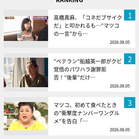
1
高橋真麻、「コネだブサイク
だ」と叩かれるも…“マツコ
の一言”から…
2026.08.05
2
“ベテラン”船越英一郎がクビ
覚悟のパワハラ謝罪拒
否！“後輩”だけ…
2026.08.05
3
マツコ、初めて食べたとき
の“衝撃度ナンバーワングル
メ”を告白「…
2026.08.05