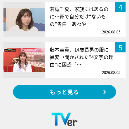
4
若槻千夏、家族にはあるの
に…家で自分だけ“ないも
の”告白 あわや…
2026.08.05
5
藤本美貴、14歳長男の服に
異変→聞かされた“4文字の理
由”に困惑「…
2026.08.05
もっと見る