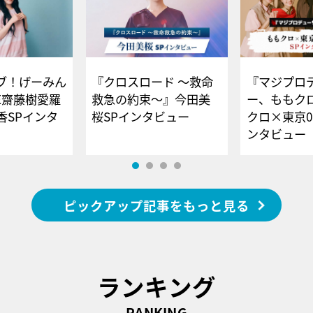
ブ！げーみん
『クロスロード ～救命
『マジプロ
E齋藤樹愛羅
救急の約束～』今田美
ー、ももク
香SPインタ
桜SPインタビュー
クロ×東京0
ンタビュー
ピックアップ記事をもっと見る
ランキング
RANKING