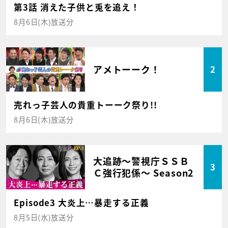
第3話 消えた子供と兎を追え！
8月6日(木)放送分
アメトーーク！
2
売れっ子芸人の貴重トーーク祭り!!
8月6日(木)放送分
大追跡～警視庁ＳＳＢ
3
Ｃ強行犯係～ Season2
Episode3 大炎上…暴走する正義
8月5日(水)放送分