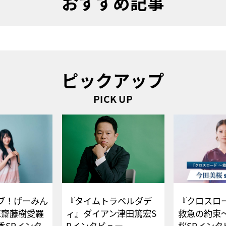
おすすめ記事
ピックアップ
PICK UP
ブ！げーみん
『タイムトラベルダデ
『クロスロー
E齋藤樹愛羅
ィ』ダイアン津田篤宏S
救急の約束
香SPインタ
Pインタビュー
桜SPイ