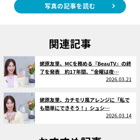
写真の記事を読む
関連記事
サムネイル
蛯原友里、MCを務める『BeauTV』の終
了を発表 約17年間、“金曜は夜…
2026.03.21
サムネイル
蛯原友里、カチモリ風アレンジに「私で
も簡単にできそう！」シュシ…
2026.03.14