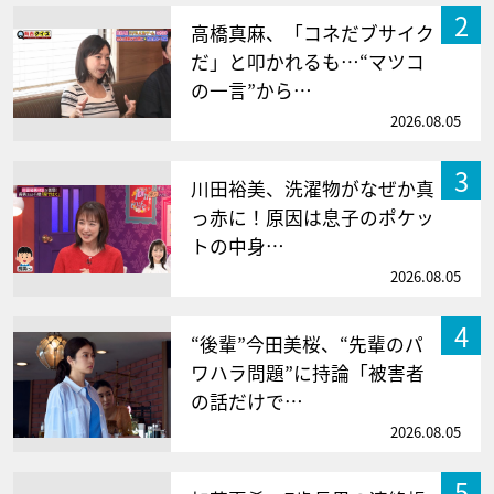
2
高橋真麻、「コネだブサイク
だ」と叩かれるも…“マツコ
の一言”から…
2026.08.05
3
川田裕美、洗濯物がなぜか真
っ赤に！原因は息子のポケッ
トの中身…
2026.08.05
4
“後輩”今田美桜、“先輩のパ
ワハラ問題”に持論「被害者
の話だけで…
2026.08.05
5