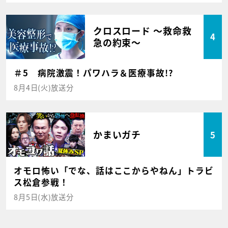
クロスロード ～救命救
4
急の約束～
＃5 病院激震！パワハラ＆医療事故!?
8月4日(火)放送分
かまいガチ
5
オモロ怖い「でな、話はここからやねん」トラビ
ス松倉参戦！
8月5日(水)放送分