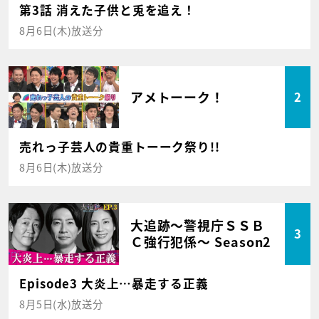
第3話 消えた子供と兎を追え！
8月6日(木)放送分
アメトーーク！
2
売れっ子芸人の貴重トーーク祭り!!
8月6日(木)放送分
大追跡～警視庁ＳＳＢ
3
Ｃ強行犯係～ Season2
Episode3 大炎上…暴走する正義
8月5日(水)放送分