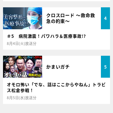
クロスロード ～救命救
4
急の約束～
＃5 病院激震！パワハラ＆医療事故!?
8月4日(火)放送分
かまいガチ
5
オモロ怖い「でな、話はここからやねん」トラビ
ス松倉参戦！
8月5日(水)放送分