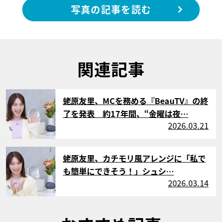
写真の記事を読む
関連記事
サムネイル
蛯原友里、MCを務める『BeauTV』の終
了を発表 約17年間、“金曜は夜…
2026.03.21
サムネイル
蛯原友里、カチモリ風アレンジに「私で
も簡単にできそう！」シュシ…
2026.03.14