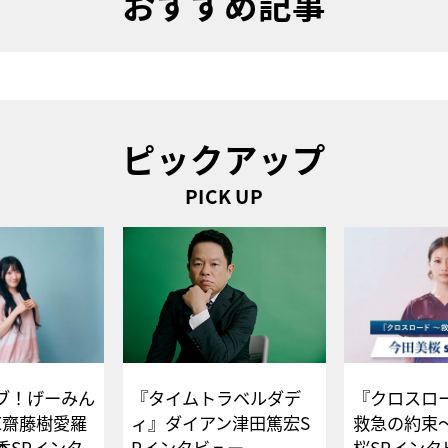
おすすめ記事
ピックアップ
PICK UP
ブ！げーみん
『タイムトラベルダデ
『クロスロー
E齋藤樹愛羅
ィ』ダイアン津田篤宏S
救急の約束
香SPインタ
Pインタビュー
桜SPイ