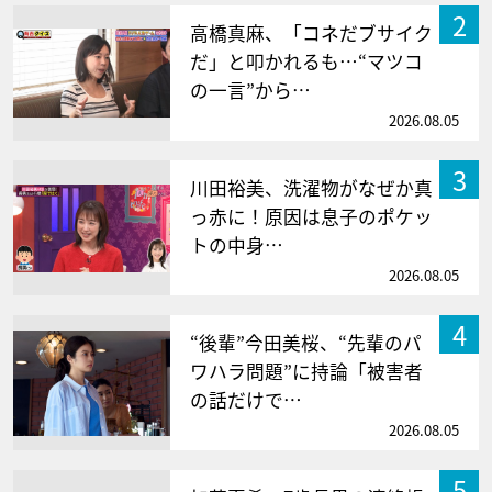
2
高橋真麻、「コネだブサイク
だ」と叩かれるも…“マツコ
の一言”から…
2026.08.05
3
川田裕美、洗濯物がなぜか真
っ赤に！原因は息子のポケッ
トの中身…
2026.08.05
4
“後輩”今田美桜、“先輩のパ
ワハラ問題”に持論「被害者
の話だけで…
2026.08.05
5