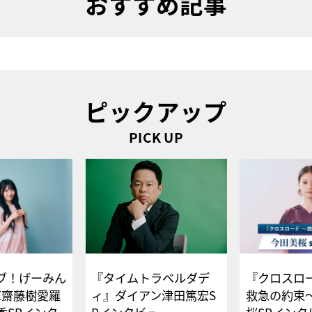
おすすめ記事
ピックアップ
PICK UP
ブ！げーみん
『タイムトラベルダデ
『クロスロー
E齋藤樹愛羅
ィ』ダイアン津田篤宏S
救急の約束