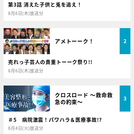
第3話 消えた子供と兎を追え！
8月6日(木)放送分
アメトーーク！
2
売れっ子芸人の貴重トーーク祭り!!
8月6日(木)放送分
クロスロード ～救命救
3
急の約束～
＃5 病院激震！パワハラ＆医療事故!?
8月4日(火)放送分