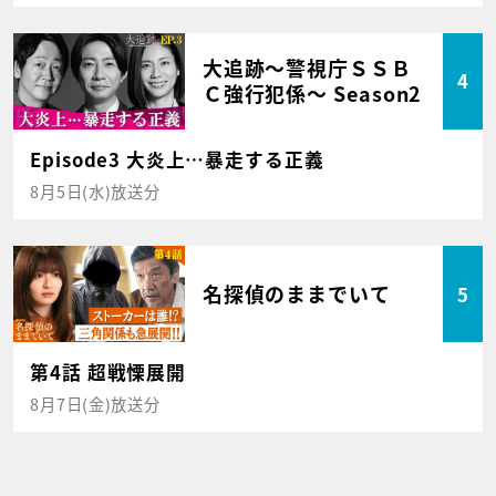
大追跡～警視庁ＳＳＢ
4
Ｃ強行犯係～ Season2
Episode3 大炎上…暴走する正義
8月5日(水)放送分
名探偵のままでいて
5
第4話 超戦慄展開
8月7日(金)放送分