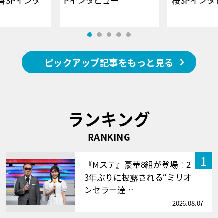
香SPインタ
Pインタビュー
桜SPイ
ピックアップ記事をもっと見る
ランキング
RANKING
1
『Mステ』豪華8組が登場！2
3年ぶりに披露される“ミリオ
ンセラー達…
2026.08.07