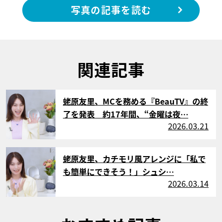
写真の記事を読む
関連記事
サムネイル
蛯原友里、MCを務める『BeauTV』の終
了を発表 約17年間、“金曜は夜…
2026.03.21
サムネイル
蛯原友里、カチモリ風アレンジに「私で
も簡単にできそう！」シュシ…
2026.03.14