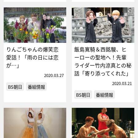
りんごちゃんの爆笑恋
飯島寛騎＆西銘駿、ヒ
愛話！「雨の日には恋
ーローの聖地へ！先輩
が…」
ライダー竹内涼真との秘
話「寄り添ってくれた」
2020.03.27
2020.03.21
BS朝日
番組情報
BS朝日
番組情報