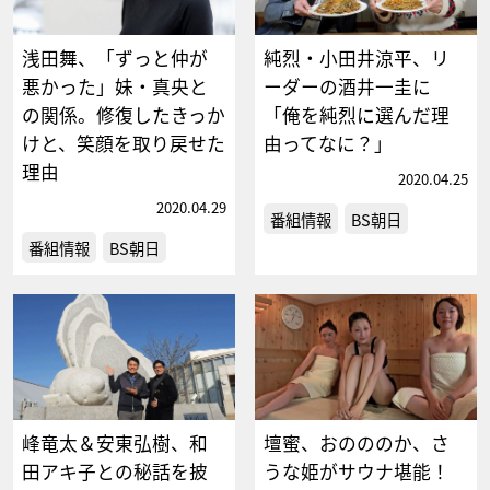
浅田舞、「ずっと仲が
純烈・小田井涼平、リ
悪かった」妹・真央と
ーダーの酒井一圭に
の関係。修復したきっか
「俺を純烈に選んだ理
けと、笑顔を取り戻せた
由ってなに？」
理由
2020.04.25
2020.04.29
番組情報
BS朝日
番組情報
BS朝日
峰竜太＆安東弘樹、和
壇蜜、おのののか、さ
田アキ子との秘話を披
うな姫がサウナ堪能！