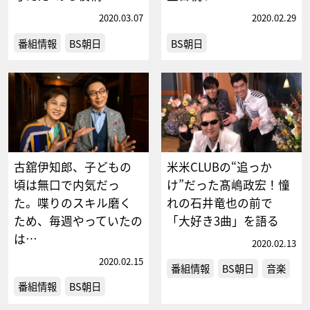
2020.03.07
2020.02.29
番組情報
BS朝日
BS朝日
古舘伊知郎、子どもの
米米CLUBの“追っか
頃は無口で内気だっ
け”だった髙嶋政宏！憧
た。喋りのスキル磨く
れの石井竜也の前で
ため、毎週やっていたの
「大好き3曲」を語る
は…
2020.02.13
2020.02.15
番組情報
BS朝日
音楽
番組情報
BS朝日