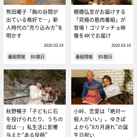
熊田曜子「胸の谷間が
棚橋弘至がお届けする
出ている格好で…」新
「究極の筋肉番組」が
人時代の“売り込み方”を
登場！ゴリマッチョ映
明かす
像を4Kでお届け
2020.03.14
2020.03.10
番組情報
BS朝日
番組情報
BS朝日
秋野暢子「子どもに石
小峠、恋愛は「絶対一
を投げられたり、うちの
般人がいい」。ゆきぽ
母は…」私生活に影響
よから“8カ月遅れ”の誕
与えた“ある役柄”
生日祝い