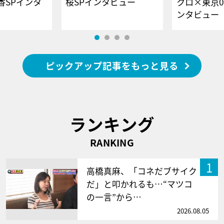
香SPインタ
桜SPインタビュー
クロ×東京0
ンタビュー
ピックアップ記事をもっと見る
ランキング
RANKING
1
高橋真麻、「コネだブサイク
だ」と叩かれるも…“マツコ
の一言”から…
2026.08.05