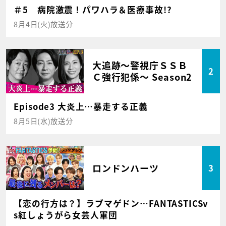
＃5 病院激震！パワハラ＆医療事故!?
8月4日(火)放送分
大追跡～警視庁ＳＳＢ
2
Ｃ強行犯係～ Season2
Episode3 大炎上…暴走する正義
8月5日(水)放送分
ロンドンハーツ
3
【恋の行方は？】ラブマゲドン…FANTASTICSv
s紅しょうがら女芸人軍団