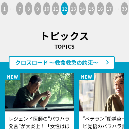
1
…
7
8
9
10
11
12
13
14
15
16
17
…
30
トピックス
TOPICS
クロスロード ～救命救急の約束～
レジェンド医師の“パワハラ
“ベテラン”船越英一
発言”が大炎上！「女性はほ
ビ覚悟のパワハラ謝