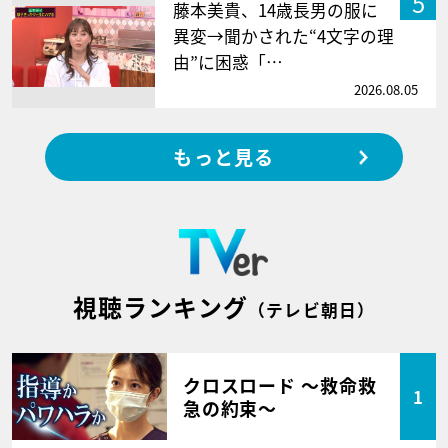
5
藤本美貴、14歳長男の服に
異変→聞かされた“4文字の理
由”に困惑「…
2026.08.05
もっと見る
視聴ランキング
（テレビ朝日）
クロスロード ～救命救
1
急の約束～