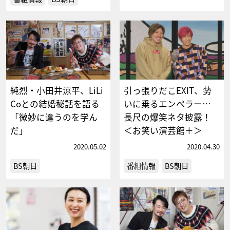
純烈・小田井涼平、LiLi
引っ張りだこEXIT、勢
Coとの結婚秘話を語る
いに乗るエンペラー…
「微妙に違うのを学ん
長尺の爆笑ネタ披露！
だ」
＜お笑い演芸館＋＞
2020.05.02
2020.04.30
BS朝日
番組情報
BS朝日