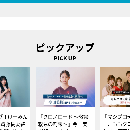
ピックアップ
PICK UP
ブ！げーみん
『クロスロード ～救命
『マジプロ
E齋藤樹愛羅
救急の約束～』今田美
ー、ももク