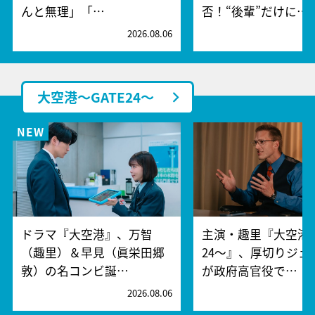
んと無理」「…
否！“後輩”だけに…
2026.08.06
2
大空港～GATE24～
ドラマ『大空港』、万智
主演・趣里『大空港～
（趣里）＆早見（眞栄田郷
24～』、厚切りジェ
敦）の名コンビ誕…
が政府高官役で…
2026.08.06
2