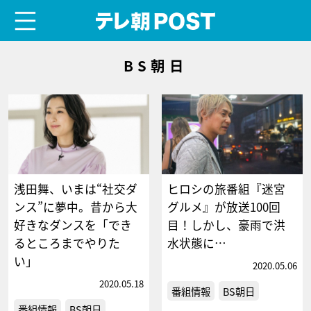
menu
テレ朝POST
BS朝日
浅田舞、いまは“社交ダ
ヒロシの旅番組『迷宮
ンス”に夢中。昔から大
グルメ』が放送100回
好きなダンスを「でき
目！しかし、豪雨で洪
るところまでやりた
水状態に…
い」
2020.05.06
2020.05.18
番組情報
BS朝日
番組情報
BS朝日