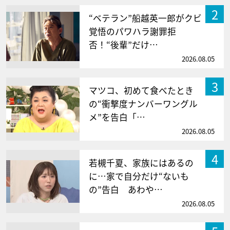
2
“ベテラン”船越英一郎がクビ
覚悟のパワハラ謝罪拒
否！“後輩”だけ…
2026.08.05
3
マツコ、初めて食べたとき
の“衝撃度ナンバーワングル
メ”を告白「…
2026.08.05
4
若槻千夏、家族にはあるの
に…家で自分だけ“ないも
の”告白 あわや…
2026.08.05