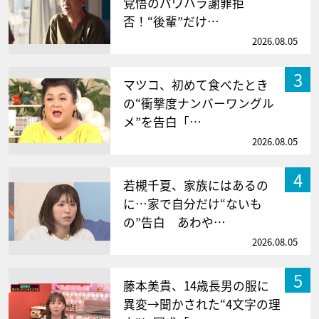
覚悟のパワハラ謝罪拒
否！“後輩”だけ…
2026.08.05
3
マツコ、初めて食べたとき
の“衝撃度ナンバーワングル
メ”を告白「…
2026.08.05
4
若槻千夏、家族にはあるの
に…家で自分だけ“ないも
の”告白 あわや…
2026.08.05
5
藤本美貴、14歳長男の服に
異変→聞かされた“4文字の理