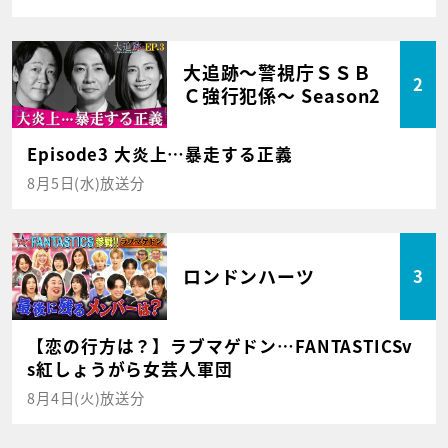
大追跡～警視庁ＳＳＢ
2
Ｃ強行犯係～ Season2
Episode3 大炎上…暴走する正義
8月5日(水)放送分
ロンドンハーツ
3
【恋の行方は？】ラブマゲドン…FANTASTICSv
s紅しょうがら女芸人軍団
8月4日(火)放送分