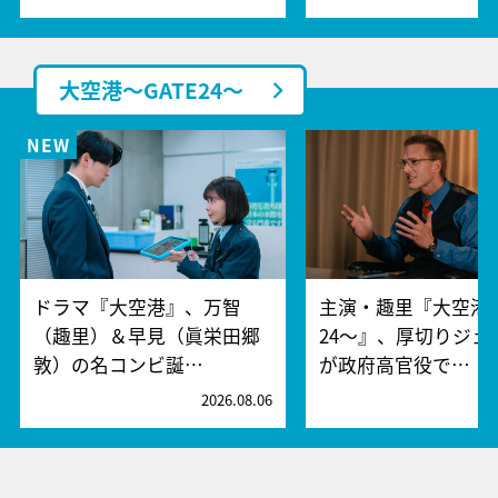
大空港～GATE24～
ドラマ『大空港』、万智
主演・趣里『大空港～
（趣里）＆早見（眞栄田郷
24～』、厚切りジェ
敦）の名コンビ誕…
が政府高官役で…
2026.08.06
2