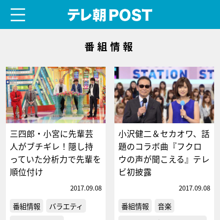
menu
テレ朝POST
番組情報
三四郎・小宮に先輩芸
小沢健二＆セカオワ、話
人がブチギレ！隠し持
題のコラボ曲『フクロ
っていた分析力で先輩を
ウの声が聞こえる』テレ
順位付け
ビ初披露
2017.09.08
2017.09.08
番組情報
バラエティ
番組情報
音楽