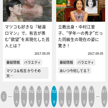
マツコも好きな『秘湯
立教出身・中村江里
ロマン』で、有吉が羨
子、“学年一の秀才”だっ
む“欲望”を具現化した芸
た同級生の現在の姿に
人とは？
驚き！
2017.09.05
2017.09.05
番組情報
バラエティ
番組情報
バラエティ
マツコ＆有吉 かりそめ
あいつ今何してる？
天…
92
92
92
92
92
92
93
93
93
93
93
97
1
…
…
4
5
6
7
8
9
0
1
2
3
4
6