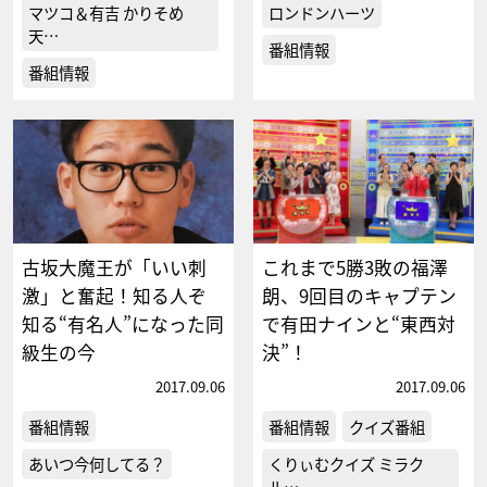
マツコ＆有吉 かりそめ
ロンドンハーツ
天…
番組情報
番組情報
古坂大魔王が「いい刺
これまで5勝3敗の福澤
激」と奮起！知る人ぞ
朗、9回目のキャプテン
知る“有名人”になった同
で有田ナインと“東西対
級生の今
決”！
2017.09.06
2017.09.06
番組情報
番組情報
クイズ番組
あいつ今何してる？
くりぃむクイズ ミラク
ル…