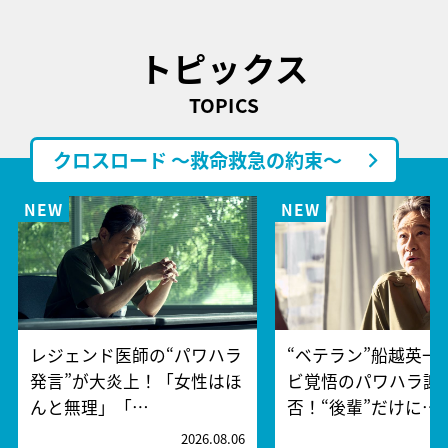
トピックス
TOPICS
クロスロード ～救命救急の約束～
レジェンド医師の“パワハラ
“ベテラン”船越英一
発言”が大炎上！「女性はほ
ビ覚悟のパワハラ謝
んと無理」「…
否！“後輩”だけに…
2026.08.06
2