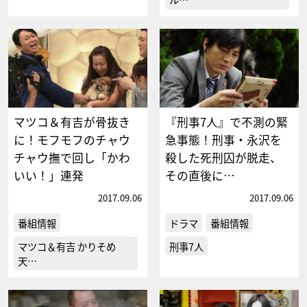
マツコ＆有吉が骨抜き
『刑事7人』で不測の緊
に！モフモフのチャウ
急事態！刑事・永沢を
チャウ撫で回し「かわ
殺した死刑囚が脱走、
いい！」連発
その直後に…
2017.09.06
2017.09.06
番組情報
ドラマ
番組情報
マツコ＆有吉 かりそめ
刑事7人
天…