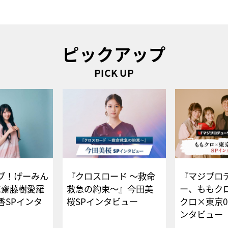
ピックアップ
PICK UP
ブ！げーみん
『クロスロード ～救命
『マジプロ
E齋藤樹愛羅
救急の約束～』今田美
ー、ももク
香SPインタ
桜SPインタビュー
クロ×東京0
ンタビュー