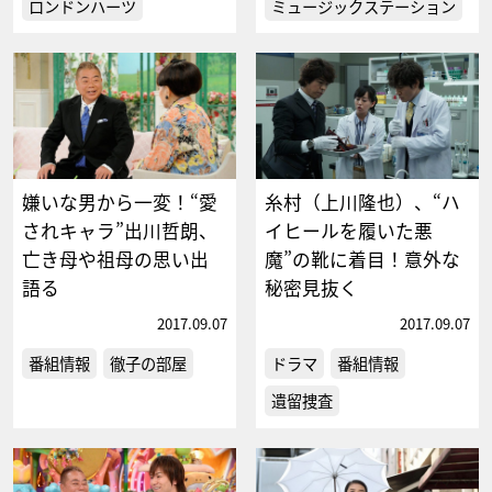
ロンドンハーツ
ミュージックステーション
嫌いな男から一変！“愛
糸村（上川隆也）、“ハ
されキャラ”出川哲朗、
イヒールを履いた悪
亡き母や祖母の思い出
魔”の靴に着目！意外な
語る
秘密見抜く
2017.09.07
2017.09.07
番組情報
徹子の部屋
ドラマ
番組情報
遺留捜査