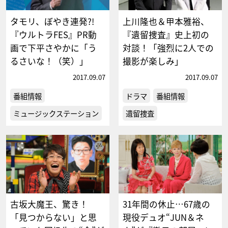
タモリ、ぼやき連発?!
上川隆也＆甲本雅裕、
『ウルトラFES』PR動
『遺留捜査』史上初の
画で下平さやかに「う
対談！「強烈に2人での
るさいな！（笑）」
撮影が楽しみ」
2017.09.07
2017.09.07
番組情報
ドラマ
番組情報
ミュージックステーション
遺留捜査
古坂大魔王、驚き！
31年間の休止…67歳の
「見つからない」と思
現役デュオ“JUN＆ネ