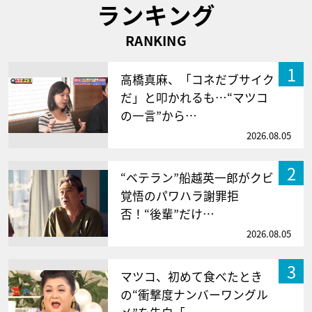
ランキング
RANKING
1
高橋真麻、「コネだブサイク
だ」と叩かれるも…“マツコ
の一言”から…
2026.08.05
2
“ベテラン”船越英一郎がクビ
覚悟のパワハラ謝罪拒
否！“後輩”だけ…
2026.08.05
3
マツコ、初めて食べたとき
の“衝撃度ナンバーワングル