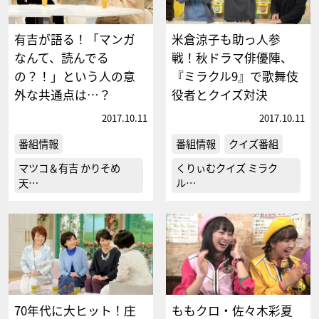
有吉が語る！「マンガ
米倉涼子も助っ人参
なんて、読んでる
戦！秋ドラマ俳優陣、
の？！」という人の意
『ミラクル9』で歌舞伎
外な共通点は…？
役者とクイズ対決
2017.10.11
2017.10.11
番組情報
番組情報
クイズ番組
マツコ＆有吉 かりそめ
くりぃむクイズ ミラク
天…
ル…
70年代に大ヒット！庄
ももクロ・佐々木彩夏