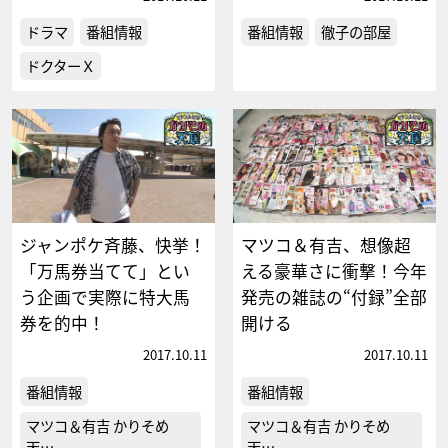
ドラマ
番組情報
番組情報
徹子の部屋
ドクターＸ
ジャンポケ斉藤、快挙！
マツコ＆有吉、想像超
「万馬券当てて」とい
える豪華さに衝撃！今年
う企画で実際に特大馬
発売の雑誌の“付録”全部
券を的中！
開ける
2017.10.11
2017.10.11
番組情報
番組情報
マツコ＆有吉 かりそめ
マツコ＆有吉 かりそめ
天…
天…