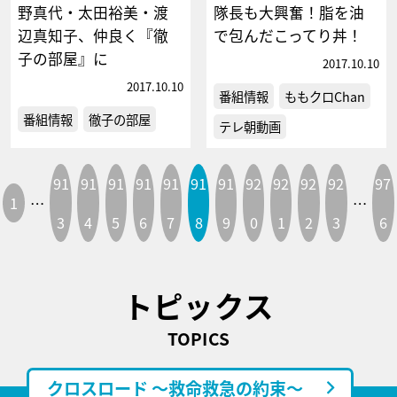
野真代・太田裕美・渡
隊長も大興奮！脂を油
辺真知子、仲良く『徹
で包んだこってり丼！
子の部屋』に
2017.10.10
2017.10.10
番組情報
ももクロChan
番組情報
徹子の部屋
テレ朝動画
91
91
91
91
91
91
91
92
92
92
92
97
1
…
…
3
4
5
6
7
8
9
0
1
2
3
6
トピックス
TOPICS
クロスロード ～救命救急の約束～