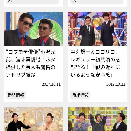
“コワモテ俳優”小沢兄
中丸雄一＆ココリコ、
弟、漫才再挑戦！ネタ
レギュラー初共演の感
提供した芸人も驚愕の
想語る！「親の近くに
アドリブ披露
いるような安心感」
2017.10.11
2017.10.11
番組情報
番組情報