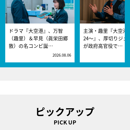
ドラマ『大空港』、万智
主演・趣里『大空港～
（趣里）＆早見（眞栄田郷
24～』、厚切りジェ
敦）の名コンビ誕…
が政府高官役で…
2026.08.06
2
ピックアップ
PICK UP