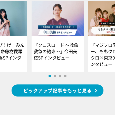
ブ！げーみん
『クロスロード ～救命
『マジプロ
E齋藤樹愛羅
救急の約束～』今田美
ー、ももク
香SPインタ
桜SPインタビュー
クロ×東京0
ンタビュー
ピックアップ記事をもっと見る