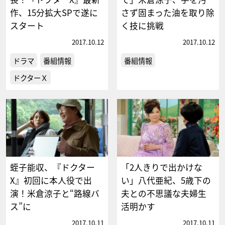
作、15分拡大SPで遂に
さず固まった油を取り除
スタート
く技に挑戦
2017.10.12
2017.10.12
ドラマ
番組情報
番組情報
ドクターＸ
蛭子能収、『ドクター
「2人きりで出かけな
X』初回に本人役で出
い」八代亜紀、5歳下の
演！米倉涼子と“路線バ
夫との不思議な夫婦生
ス”に
活明かす
2017.10.11
2017.10.11