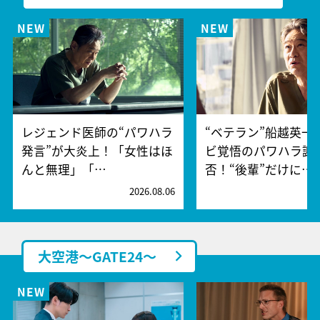
レジェンド医師の“パワハラ
“ベテラン”船越英一
発言”が大炎上！「女性はほ
ビ覚悟のパワハラ謝
んと無理」「…
否！“後輩”だけに…
2026.08.06
2
大空港～GATE24～