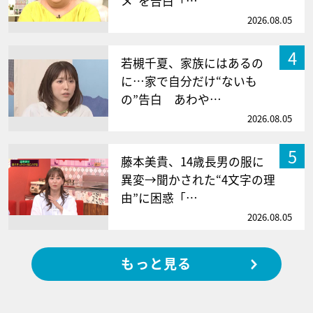
メ”を告白「…
2026.08.05
4
若槻千夏、家族にはあるの
に…家で自分だけ“ないも
の”告白 あわや…
2026.08.05
5
藤本美貴、14歳長男の服に
異変→聞かされた“4文字の理
由”に困惑「…
2026.08.05
もっと見る