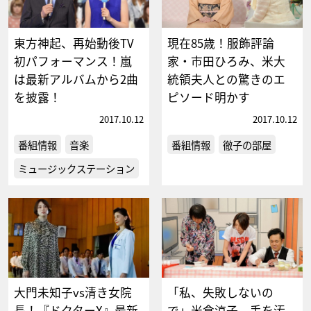
東方神起、再始動後TV
現在85歳！服飾評論
初パフォーマンス！嵐
家・市田ひろみ、米大
は最新アルバムから2曲
統領夫人との驚きのエ
を披露！
ピソード明かす
2017.10.12
2017.10.12
番組情報
音楽
番組情報
徹子の部屋
ミュージックステーション
大門未知子vs清き女院
「私、失敗しないの
長！『ドクターX』最新
で」米倉涼子、手を汚