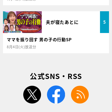
夫が寝たあとに
5
ママを振り回す 男の子の行動SP
8月4日(火)放送分
公式SNS・RSS
twitter
facebook
rss