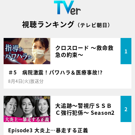
視聴ランキング
（テレビ朝日）
クロスロード ～救命救
1
急の約束～
＃5 病院激震！パワハラ＆医療事故!?
8月4日(火)放送分
大追跡～警視庁ＳＳＢ
2
Ｃ強行犯係～ Season2
Episode3 大炎上…暴走する正義