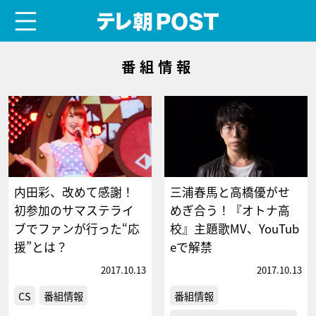
menu
テレ朝POST
番組情報
内田彩、改めて感謝！
三浦春馬と高橋優がせ
初参加のサマステライ
めぎ合う！『オトナ高
ブでファンが行った“応
校』主題歌MV、YouTub
援”とは？
eで解禁
2017.10.13
2017.10.13
CS
番組情報
番組情報