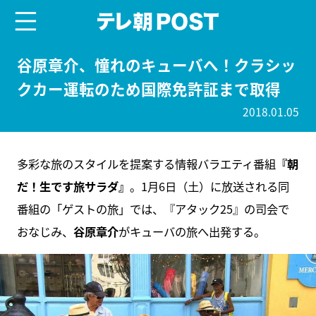
menu
テレ朝POST
谷原章介、憧れのキューバへ！クラシッ
クカー運転のため国際免許証まで取得
2018.01.05
多彩な旅のスタイルを提案する情報バラエティ番組
『朝
だ！生です旅サラダ』
。1月6日（土）に放送される同
番組の「ゲストの旅」では、『アタック25』の司会で
おなじみ、
谷原章介
がキューバの旅へ出発する。