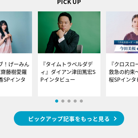
PICK UP
ブ！げーみん
『タイムトラベルダデ
『クロスロー
E齋藤樹愛羅
ィ』ダイアン津田篤宏S
救急の約束
香SPインタ
Pインタビュー
桜SPイ
ピックアップ記事をもっと見る