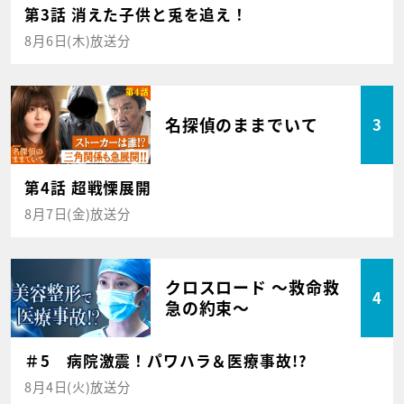
第3話 消えた子供と兎を追え！
8月6日(木)放送分
名探偵のままでいて
3
第4話 超戦慄展開
8月7日(金)放送分
クロスロード ～救命救
4
急の約束～
＃5 病院激震！パワハラ＆医療事故!?
8月4日(火)放送分