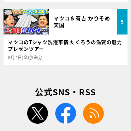
マツコ＆有吉 かりそめ
5
天国
マツコのTシャツ洗濯事情 たくろうの滋賀の魅力
プレゼンツアー
8月7日(金)放送分
公式SNS・RSS
twitter
facebook
rss