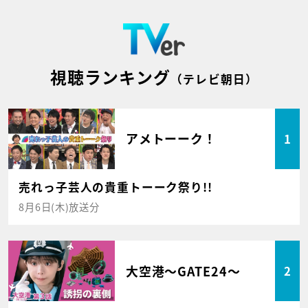
視聴ランキング
（テレビ朝日）
アメトーーク！
1
売れっ子芸人の貴重トーーク祭り!!
8月6日(木)放送分
大空港～GATE24～
2