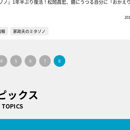
ゾノ』1年半ぶり復活！松岡昌宏、鏡にうつる自分に「おかえ
20
情報
家政夫のミタゾノ
4
5
6
7
8
ピックス
TOPICS