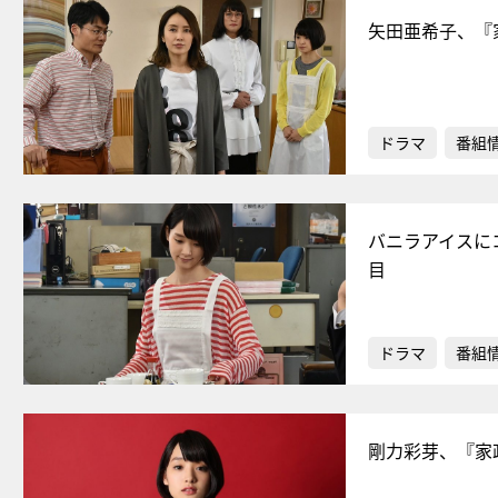
矢田亜希子、『
ドラマ
番組
バニラアイスに
目
ドラマ
番組
剛力彩芽、『家