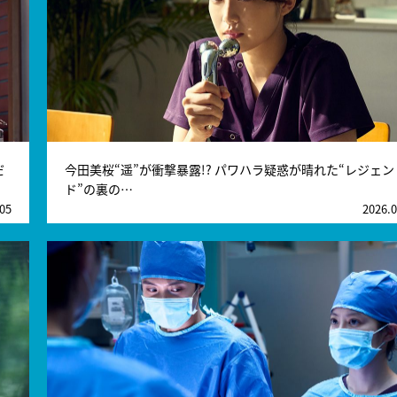
だ
今田美桜“遥”が衝撃暴露!? パワハラ疑惑が晴れた“レジェン
ド”の裏の…
.05
2026.0