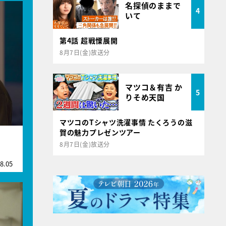
名探偵のままで
4
いて
第4話 超戦慄展開
8月7日(金)放送分
マツコ＆有吉 か
5
りそめ天国
マツコのTシャツ洗濯事情 たくろうの滋
賀の魅力プレゼンツアー
8月7日(金)放送分
8.05