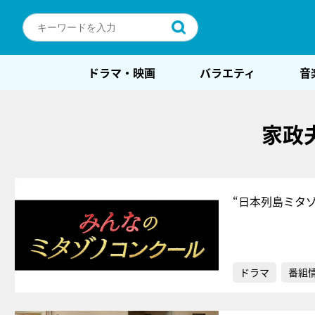
ドラマ・映画
バラエティ
音
家政
“日本列島ミタ
ドラマ
番組