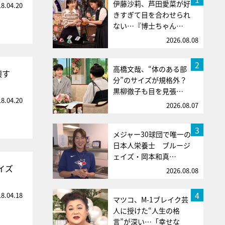
伊藤沙莉、芦田愛菜が好
18.04.20
きすぎて目を合わせられ
ない…『博士ちゃん…
2026.08.08
2
高橋文哉、“体のある部
壊す
分”のサイズが規格外？
黒柳徹子も目を見張…
18.04.20
2026.08.07
3
メジャー30球団で唯一の
日本人栄養士 ブルージ
ェイズ・岡本和真…
イズ
2026.08.08
4
18.04.18
マツコ、M-1ブレイク芸
人に授けた“人生の格
言”が深い…「幸せな