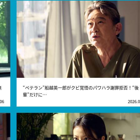
無
“ベテラン”船越英一郎がクビ覚悟のパワハラ謝罪拒否！“後
輩”だけに…
.06
2026.0