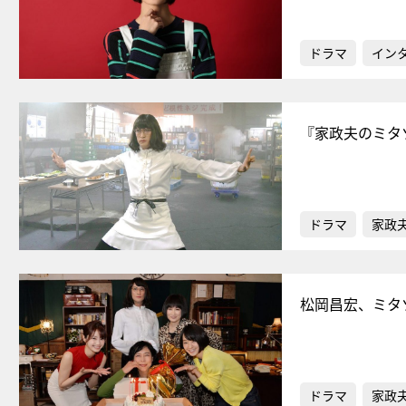
ドラマ
イン
『家政夫のミタ
ドラマ
家政
松岡昌宏、ミタ
ドラマ
家政