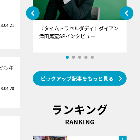
18.04.21
ぐ』＝LOV
『タイムトラベルダディ』ダイアン
『
香SPインタ
津田篤宏SPインタビュー
～
ピも注
ピックアップ記事をもっと見る
18.04.20
ランキング
RANKING
1