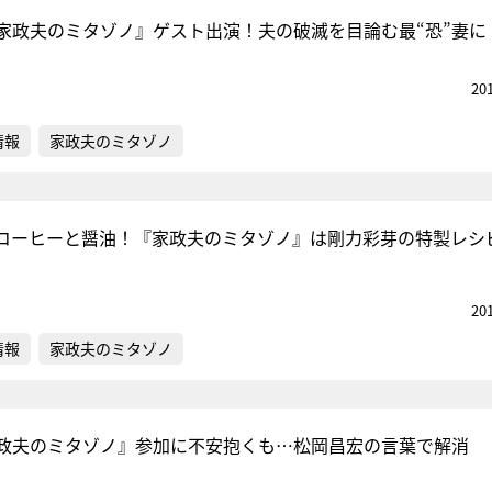
家政夫のミタゾノ』ゲスト出演！夫の破滅を目論む最“恐”妻に
20
『アイ＝ラブ！げーみん
E齋藤樹愛羅＆佐々木舞
情報
家政夫のミタゾノ
ビュー
コーヒーと醤油！『家政夫のミタゾノ』は剛力彩芽の特製レシ
20
情報
家政夫のミタゾノ
政夫のミタゾノ』参加に不安抱くも…松岡昌宏の言葉で解消