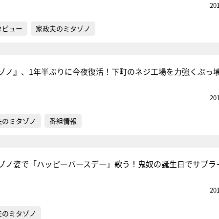
20
タビュー
家政夫のミタゾノ
ゾノ』、1年半ぶりに今夜復活！下町のネジ工場を力強くぶっ
20
夫のミタゾノ
番組情報
ゾノ姿で「ハッピーバースデー」歌う！鬼奴の誕生日でサプラ
20
夫のミタゾノ