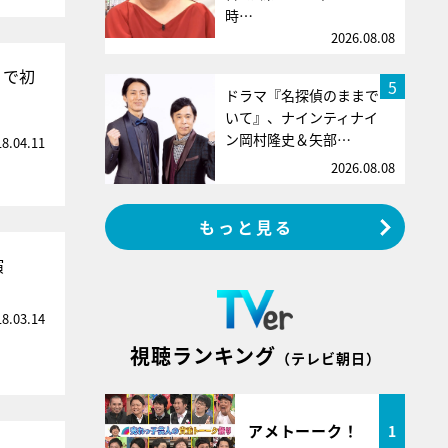
時…
2026.08.08
』で初
5
ドラマ『名探偵のままで
いて』、ナインティナイ
ン岡村隆史＆矢部…
18.04.11
2026.08.08
もっと見る
演
18.03.14
視聴ランキング
（テレビ朝日）
アメトーーク！
1