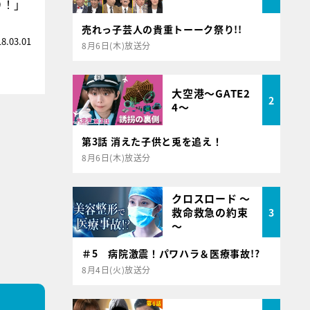
り！」
売れっ子芸人の貴重トーーク祭り!!
18.03.01
8月6日(木)放送分
大空港～GATE2
2
4～
第3話 消えた子供と兎を追え！
8月6日(木)放送分
クロスロード ～
救命救急の約束
3
～
＃5 病院激震！パワハラ＆医療事故!?
8月4日(火)放送分