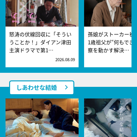
怒涛の伏線回収に「そうい
孫娘がストーカー被
うことか！」ダイアン津田
1歳祖父が“何もでき
主演ドラマで第1…
察を動かす解決…
2026.08.09
2
しあわせな結婚