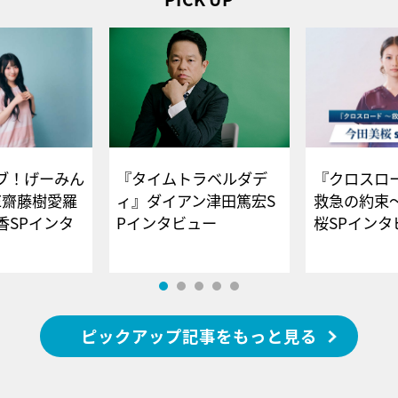
ブ！げーみん
『タイムトラベルダデ
『クロスロー
E齋藤樹愛羅
ィ』ダイアン津田篤宏S
救急の約束
香SPインタ
Pインタビュー
桜SPイ
ピックアップ記事をもっと見る