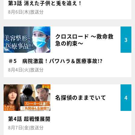
第3話 消えた子供と兎を追え！
8月6日(木)放送分
クロスロード ～救命救
3
急の約束～
＃5 病院激震！パワハラ＆医療事故!?
8月4日(火)放送分
名探偵のままでいて
4
第4話 超戦慄展開
8月7日(金)放送分