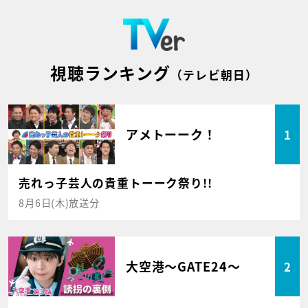
視聴ランキング
（テレビ朝日）
アメトーーク！
1
売れっ子芸人の貴重トーーク祭り!!
8月6日(木)放送分
大空港～GATE24～
2