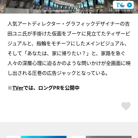
人気アートディレクター・グラフィックデザイナーの吉
田ユニ氏が手掛けた仮面をブーケに見立てたティザービ
ジュアルと、指輪をモチーフにしたメインビジュアル、
そして「あなたは、家に帰りたい？」と、家路を急ぐ
人々の深層心理に迫るかのような問いかけが全画面に映
し出される圧巻の広告ジャックとなっている。
※
TVer
では、ロングPRを公開中
ス