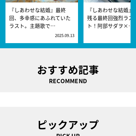
『しあわせな結婚』最終
『しあわせな結婚』
回、多幸感にあふれていた
残る最終回強烈ラス
ラスト。主題歌で…
ト！阿部サダヲ×…
2025.09.13
2
おすすめ記事
RECOMMEND
ピックアップ
PICK UP