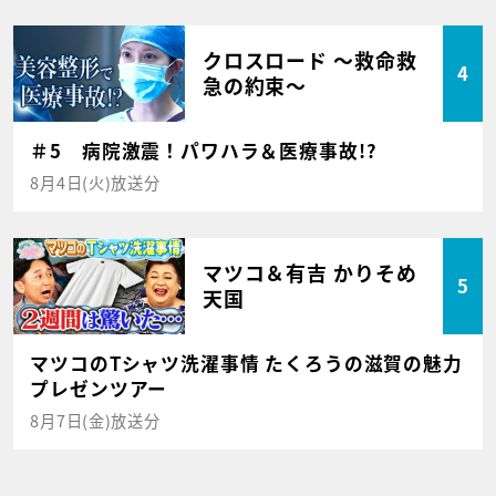
クロスロード ～救命救
4
急の約束～
＃5 病院激震！パワハラ＆医療事故!?
8月4日(火)放送分
マツコ＆有吉 かりそめ
5
天国
マツコのTシャツ洗濯事情 たくろうの滋賀の魅力
プレゼンツアー
8月7日(金)放送分