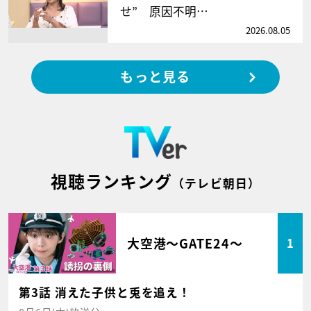
せ” 原因不明…
2026.08.05
もっと見る
視聴ランキング
（テレビ朝日）
大空港～GATE24～
1
第3話 消えた子供と兎を追え！