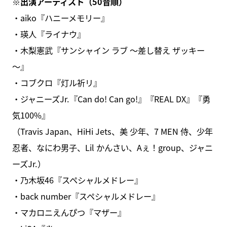
※出演アーティスト（50音順）
・aiko『ハニーメモリー』
・瑛人『ライナウ』
・木梨憲武『サンシャイン ラブ ～差し替え ザッキー
～』
・コブクロ『灯ル祈リ』
・ジャニーズJr.『Can do! Can go!』『REAL DX』『勇
気100%』
（Travis Japan、HiHi Jets、美 少年、7 MEN 侍、少年
忍者、なにわ男子、Lil かんさい、Aぇ！group、ジャニ
ーズJr.）
・乃木坂46『スペシャルメドレー』
・back number『スペシャルメドレー』
・マカロニえんぴつ『マザー』