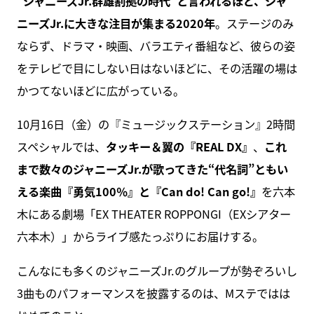
“ジャニーズJr.群雄割拠の時代”と言われるほど、ジャ
ニーズJr.に大きな注目が集まる2020年
。ステージのみ
ならず、ドラマ・映画、バラエティ番組など、彼らの姿
をテレビで目にしない日はないほどに、その活躍の場は
かつてないほどに広がっている。
10月16日（金）の『ミュージックステーション』2時間
スペシャルでは、
タッキー＆翼の『REAL DX』
、
これ
まで数々のジャニーズJr.が歌ってきた“代名詞”ともい
える楽曲『勇気100％』と『Can do! Can go!』
を六本
木にある劇場「EX THEATER ROPPONGI（EXシアター
六本木）」からライブ感たっぷりにお届けする。
こんなにも多くのジャニーズJr.のグループが勢ぞろいし
3曲ものパフォーマンスを披露するのは、Mステではは