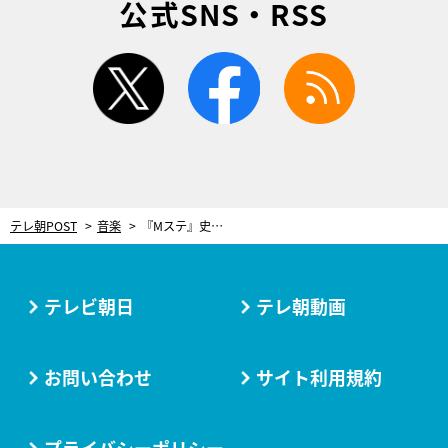
公式SNS・RSS
twitter
facebook
rss
テレ朝POST
音楽
『Mステ』史上初！ジャニーズJr.9グループ、総勢67名が出演！『勇気100％』など、計3曲を披露
テレビ朝日
テレ朝動画
お問い合わせ
サイト利用規約
プライバシーポリシー