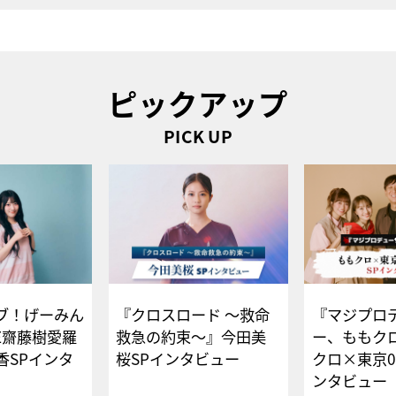
ピックアップ
PICK UP
ブ！げーみん
『クロスロード ～救命
『マジプロ
E齋藤樹愛羅
救急の約束～』今田美
ー、ももク
香SPインタ
桜SPインタビュー
クロ×東京0
ンタビュー