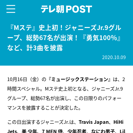
menu
テレ朝POST
『Mステ』史上初！ジャニーズJr.9グル
ープ、総勢67名が出演！『勇気100％』
など、計3曲を披露
2020.10.09
10月16日（金）の
『ミュージックステーション』
は、2
時間スペシャル。Mステ史上初となる、ジャニーズJr.9
グループ、総勢67名が出演し、この日限りのパフォー
マンスを披露することが決定した。
この日出演するジャニーズJr.は、
Travis Japan
、
HiHi
Jets
、
美 少年
、
7 MEN 侍
、
少年忍者
、
なにわ男子
、
Lil