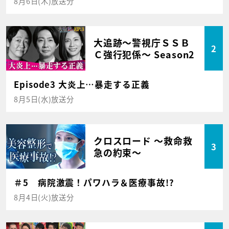
8月6日(木)放送分
大追跡～警視庁ＳＳＢ
2
Ｃ強行犯係～ Season2
Episode3 大炎上…暴走する正義
8月5日(水)放送分
クロスロード ～救命救
3
急の約束～
＃5 病院激震！パワハラ＆医療事故!?
8月4日(火)放送分