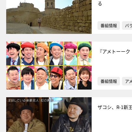
る
番組情報
バ
『アメトーーク
番組情報
ア
ザコシ、R-1