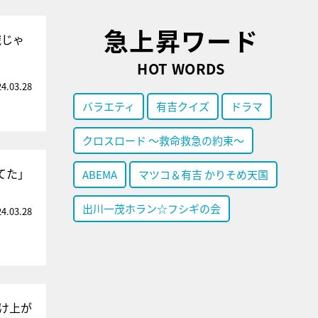
急上昇ワード
識じゃ
HOT WORDS
24.03.28
バラエティ
有吉クイズ
ドラマ
クロスロード ～救命救急の約束～
てた」
ABEMA
マツコ＆有吉 かりそめ天国
出川一茂ホラン☆フシギの会
24.03.28
け上が