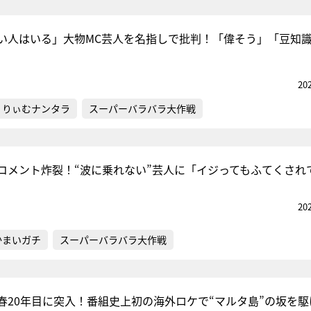
い人はいる」大物MC芸人を名指しで批判！「偉そう」「豆知
20
くりぃむナンタラ
スーパーバラバラ大作戦
コメント炸裂！“波に乗れない”芸人に「イジってもふてくされ
20
かまいガチ
スーパーバラバラ大作戦
春20年目に突入！番組史上初の海外ロケで“マルタ島”の坂を駆