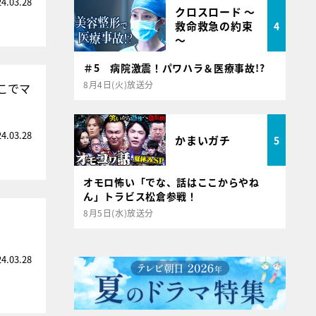
24.03.28
クロスロード ～
救命救急の約束
4
～
＃5 病院激震！パワハラ＆医療事故!?
8月4日(火)放送分
こでマ
24.03.28
かまいガチ
5
オモロ怖い「でな、話はここからやね
ん」トラビス松倉参戦！
8月5日(水)放送分
24.03.28