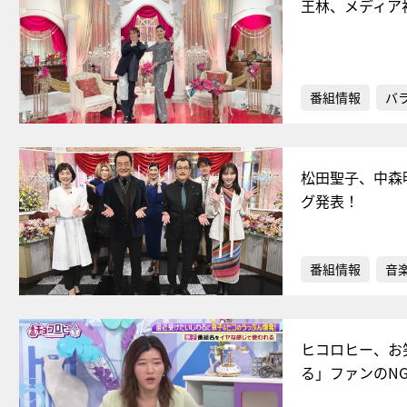
王林、メディア
番組情報
バ
松田聖子、中森
グ発表！
番組情報
音
ヒコロヒー、お
る」ファンのN