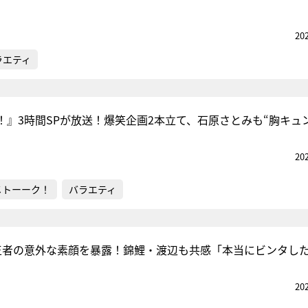
20
ラエティ
！』3時間SPが放送！爆笑企画2本立て、石原さとみも“胸キュ
20
メトーーク！
バラエティ
新王者の意外な素顔を暴露！錦鯉・渡辺も共感「本当にビンタし
20