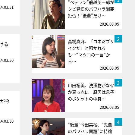
“ベテラン”船越英一郎が
24.03.31
クビ覚悟のパワハラ謝罪
拒否！“後輩”だけ…
2026.08.05
2
高橋真麻、「コネだブサ
ける
イクだ」と叩かれる
も…“マツコの一言”か
24.03.30
ら…
2026.08.05
3
川田裕美、洗濯物がなぜ
か真っ赤に！原因は息子
のポケットの中身…
組が今
2026.08.05
24.03.30
4
“後輩”今田美桜、“先輩
のパワハラ問題”に持論