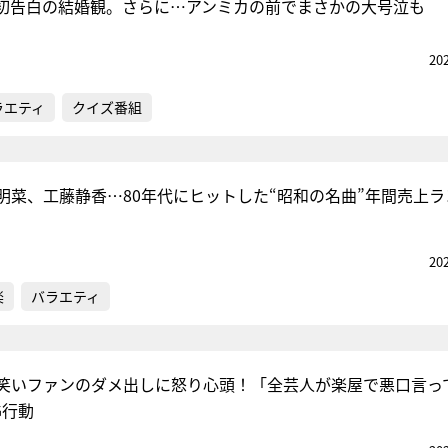
初告白の結婚観。さらに…アンミカの前でまさかの大号泣も
20
ラエティ
クイズ番組
明菜、工藤静香…80年代にヒットした“昭和の名曲”年間売上ラ
20
楽
バラエティ
笑いファンのダメ出しに怒り心頭！「全芸人が楽屋で悪口言っ
G行動