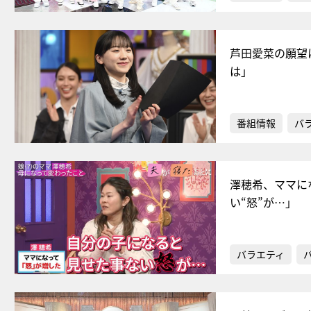
芦田愛菜の願望
は」
番組情報
バ
澤穂希、ママに
い“怒”が…」
バラエティ