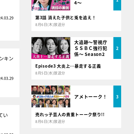
4～
第3話 消えた子供と兎を追え！
24.03.29
8月6日(木)放送分
大追跡～警視庁
ＳＳＢＣ強行犯
2
係～ Season2
ンキン
Episode3 大炎上…暴走する正義
8月5日(水)放送分
24.03.29
アメトーーク！
3
てい
売れっ子芸人の貴重トーーク祭り!!
8月6日(木)放送分