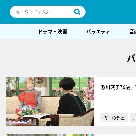
ドラマ・映画
バラエティ
音
バ
瀬川瑛子76歳
徹子の部屋