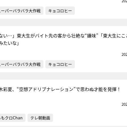
20
スーパーバラバラ大作戦
キョコロヒー
ない…」東大生がバイト先の客から壮絶な“嫌味”「東大生にこ
みたいな」
20
スーパーバラバラ大作戦
キョコロヒー
木彩夏、“空想アドリブナレーション”で思わぬ才能を発揮！
20
ももクロChan
テレ朝動画