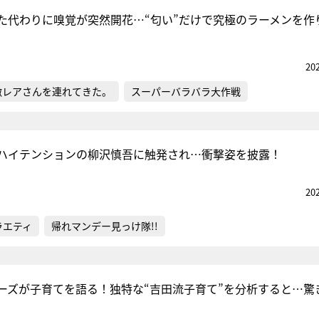
た代わりに嗅覚が突然開花…“匂い”だけで究極のラーメンを作
『アイ＝ラブ！げーみん
20
E齋藤樹愛羅＆佐々木舞
激レアさんを連れてきた。
スーパーバラバラ大作戦
ビュー
ハイテンションの柳沢慎吾に触発され…衝撃姿を披露！
20
ラエティ
帰れマンデー見っけ隊!!
ーズが子育てを語る！独特な“吉田流子育て”を分析すると…驚