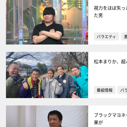
視力をほぼ失っ
た男
バラエティ
松本まりか、超
番組情報
バ
ブラックマヨネ
果が