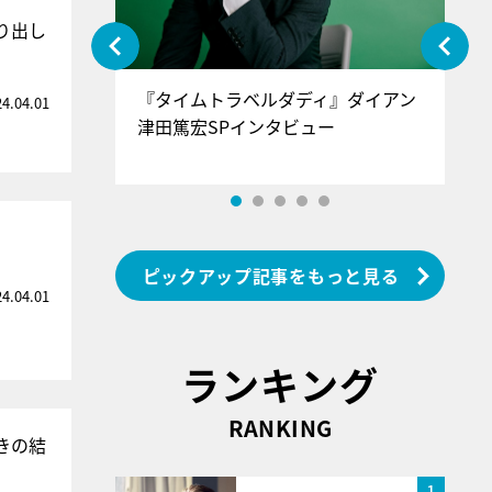
り出し
ぐ』＝LOV
『タイムトラベルダディ』ダイアン
『
24.04.01
香SPインタ
津田篤宏SPインタビュー
～
ピックアップ記事をもっと見る
24.04.01
ランキング
RANKING
きの結
1