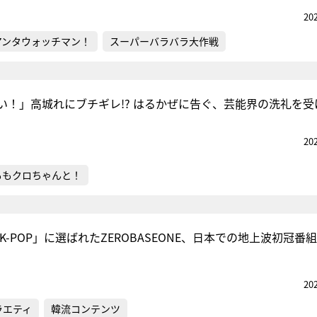
20
アンタウォッチマン！
スーパーバラバラ大作戦
い！」高城れにブチギレ!? はるかぜに告ぐ、芸能界の洗礼を受
20
ももクロちゃんと！
のK-POP」に選ばれたZEROBASEONE、日本での地上波初冠番
20
ラエティ
韓流コンテンツ