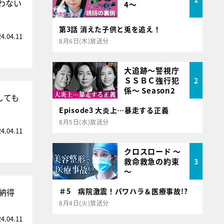
わない
4～
第3話 消えた子供と兎を追え！
24.04.11
8月6日(木)放送分
大追跡～警視庁
ＳＳＢＣ強行犯
2
係～ Season2
しても
Episode3 大炎上…暴走する正義
8月5日(水)放送分
24.04.11
クロスロード ～
救命救急の約束
3
～
納得
＃5 病院激震！パワハラ＆医療事故!?
8月4日(火)放送分
24.04.11