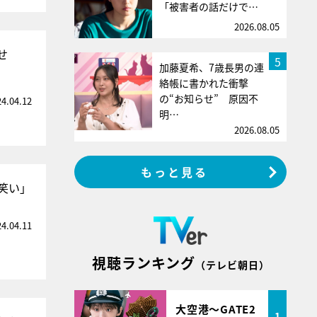
「被害者の話だけで…
2026.08.05
せ
5
加藤夏希、7歳長男の連
絡帳に書かれた衝撃
の“お知らせ” 原因不
24.04.12
明…
2026.08.05
もっと見る
笑い」
24.04.11
視聴ランキング
（テレビ朝日）
大空港～GATE2
1