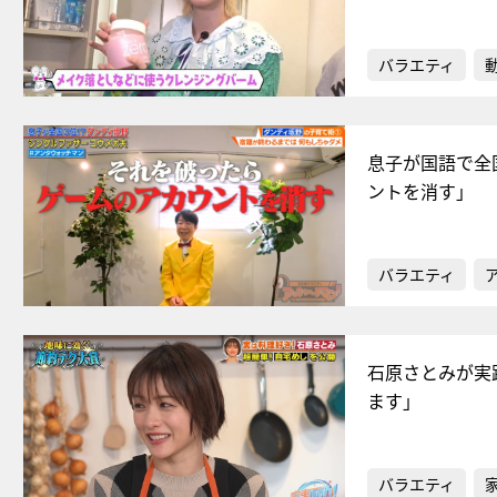
バラエティ
息子が国語で全
ントを消す」
バラエティ
石原さとみが実
ます」
バラエティ
家