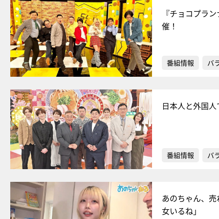
『チョコプラン
催！
番組情報
バ
日本人と外国人
番組情報
バ
あのちゃん、売
女いるね」