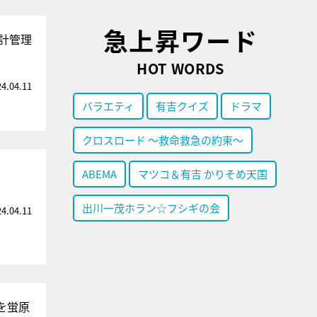
急上昇ワード
計管理
HOT WORDS
24.04.11
バラエティ
有吉クイズ
ドラマ
クロスロード ～救命救急の約束～
ABEMA
マツコ＆有吉 かりそめ天国
出川一茂ホラン☆フシギの会
24.04.11
を蛍原