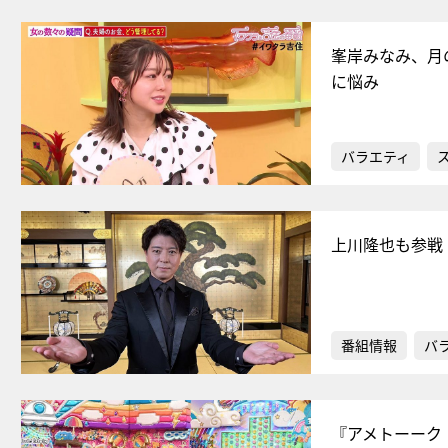
峯岸みなみ、月
に悩み
バラエティ
上川隆也も参戦
番組情報
バ
『アメトーーク