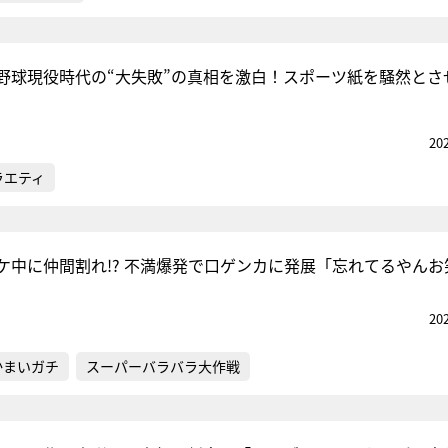
野球現役時代の“大失敗”の真相を激白！スポーツ紙を騒然とさ
20
ラエティ
ケ中に仲間割れ!? 不満爆発で口ゲンカに発展「忘れてるやんお
20
かまいガチ
スーパーバラバラ大作戦