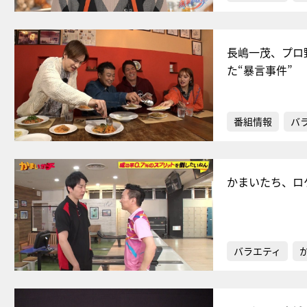
長嶋一茂、プロ
た“暴言事件”
番組情報
バ
かまいたち、ロ
バラエティ