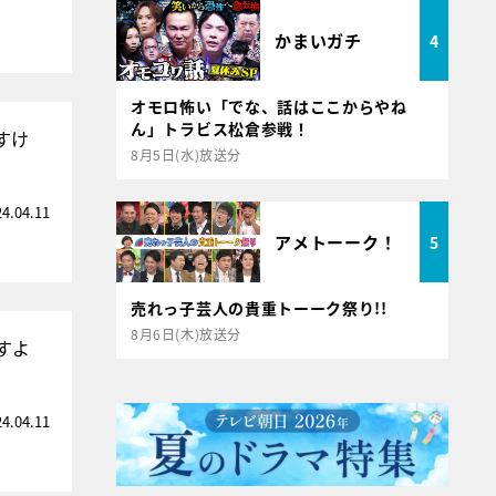
かまいガチ
4
オモロ怖い「でな、話はここからやね
ん」トラビス松倉参戦！
すけ
8月5日(水)放送分
24.04.11
アメトーーク！
5
売れっ子芸人の貴重トーーク祭り!!
8月6日(木)放送分
すよ
24.04.11