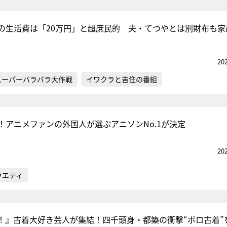
の生活費は「20万円」と超庶民的 夫・てつやとは別財布も家
20
スーパーバラバラ大作戦
イワクラと吉住の番組
！アニメファンの外国人が選ぶアニソンNo.1が決定
20
ラエティ
！』古着大好き芸人が集結！四千頭身・都築の衝撃“ボロ古着”