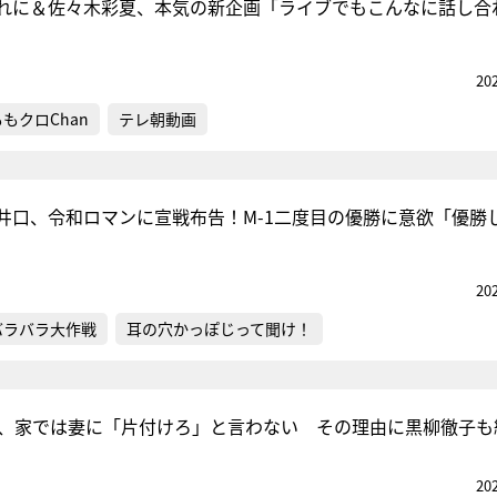
れに＆佐々木彩夏、本気の新企画「ライブでもこんなに話し合
20
ももクロChan
テレ朝動画
井口、令和ロマンに宣戦布告！M-1二度目の優勝に意欲「優勝
20
バラバラ大作戦
耳の穴かっぽじって聞け！
歳、家では妻に「片付けろ」と言わない その理由に黒柳徹子も
20