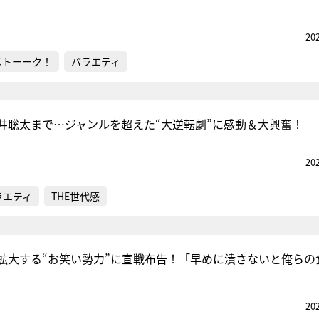
20
メトーーク！
バラエティ
井聡太まで…ジャンルを超えた“大逆転劇”に感動＆大興奮！
20
ラエティ
THE世代感
拡大する“お笑い勢力”に宣戦布告！「早めに潰さないと俺らの
20