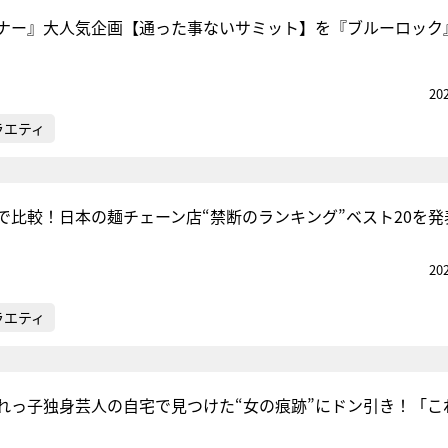
ナー』大人気企画【通った事ないサミット】を『ブルーロック
『アイ＝ラブ！げーみん
20
E齋藤樹愛羅＆佐々木舞
ラエティ
ビュー
で比較！日本の麺チェーン店“禁断のランキング”ベスト20を発
20
ラエティ
れっ子独身芸人の自宅で見つけた“女の痕跡”にドン引き！「こ