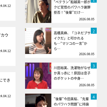
“ベテラン”船越英一郎が
24.04.12
クビ覚悟のパワハラ謝罪
拒否！“後輩”だけ…
2026.08.05
2
高橋真麻、「コネだブサ
アカウ
イクだ」と叩かれる
も…“マツコの一言”か
ら…
24.04.12
2026.08.05
3
川田裕美、洗濯物がなぜ
か真っ赤に！原因は息子
のポケットの中身…
にでき
2026.08.05
24.04.12
4
“後輩”今田美桜、“先輩
のパワハラ問題”に持論