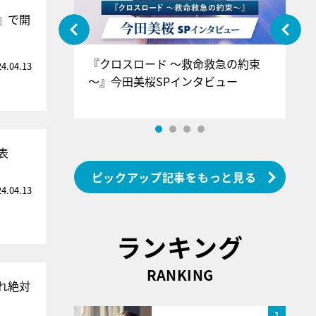
』で開
ぐ』＝LOV
『クロスロード ～救命救急の約束
『
24.04.13
香SPインタ
～』今田美桜SPインタビュー
ロ
ン
表
ピックアップ記事をもっと見る
24.04.13
ランキング
RANKING
れ絶対
1