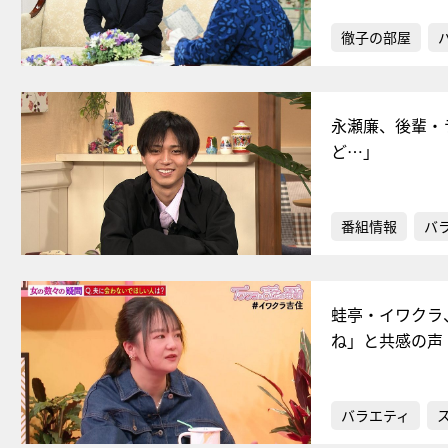
徹子の部屋
永瀬廉、後輩・
ど…」
番組情報
バ
蛙亭・イワクラ
ね」と共感の声
バラエティ