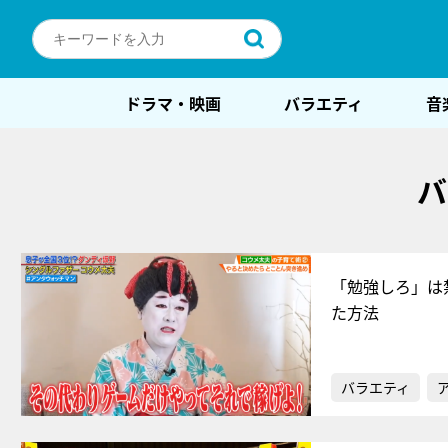
ドラマ・映画
バラエティ
音
バ
「勉強しろ」は
た方法
バラエティ