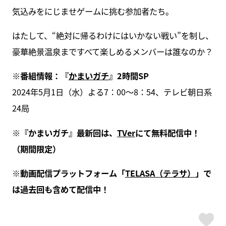
気込みをにじませゲームに挑む参加者たち。
はたして、“絶対に帰るわけにはいかない戦い”を制し、
豪華絶景温泉まですべて楽しめるメンバーは誰なのか？
※番組情報：『
かまいガチ
』2時間SP
2024年5月1日（水）よる7：00～8：54、テレビ朝日系
24局
※『かまいガチ』最新回は、
TVer
にて無料配信中！
（期間限定）
※動画配信プラットフォーム「
TELASA（テラサ）
」で
は過去回も含めて配信中！
ス