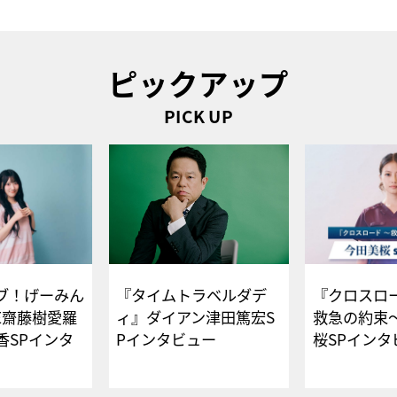
ピックアップ
PICK UP
ブ！げーみん
『タイムトラベルダデ
『クロスロー
E齋藤樹愛羅
ィ』ダイアン津田篤宏S
救急の約束
香SPインタ
Pインタビュー
桜SPイ