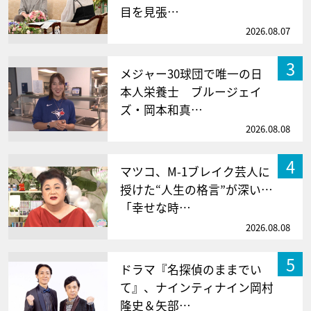
目を見張…
2026.08.07
3
メジャー30球団で唯一の日
本人栄養士 ブルージェイ
ズ・岡本和真…
2026.08.08
4
マツコ、M-1ブレイク芸人に
授けた“人生の格言”が深い…
「幸せな時…
2026.08.08
5
ドラマ『名探偵のままでい
て』、ナインティナイン岡村
隆史＆矢部…