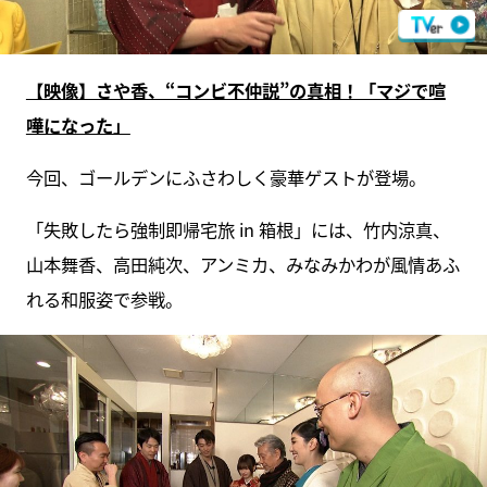
【映像】さや香、“コンビ不仲説”の真相！「マジで喧
嘩になった」
今回、ゴールデンにふさわしく豪華ゲストが登場。
「失敗したら強制即帰宅旅 in 箱根」には、竹内涼真、
山本舞香、高田純次、アンミカ、みなみかわが風情あふ
れる和服姿で参戦。