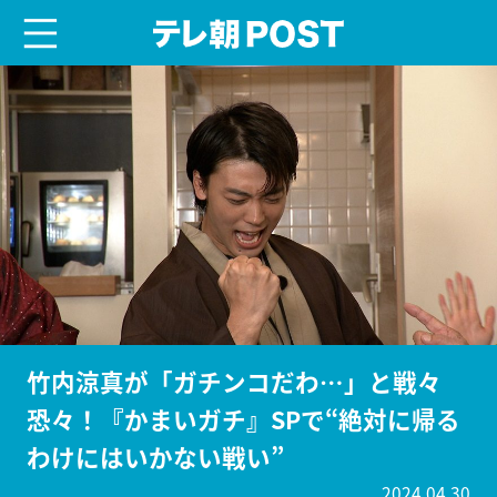
menu
テレ朝POST
竹内涼真が「ガチンコだわ…」と戦々
恐々！『かまいガチ』SPで“絶対に帰る
わけにはいかない戦い”
2024.04.30