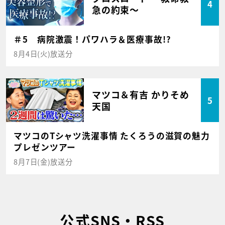
4
急の約束～
＃5 病院激震！パワハラ＆医療事故!?
8月4日(火)放送分
マツコ＆有吉 かりそめ
5
天国
マツコのTシャツ洗濯事情 たくろうの滋賀の魅力
プレゼンツアー
8月7日(金)放送分
公式SNS・RSS