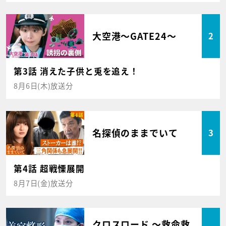
大空港～GATE24～
2
第3話 消えた子供と兎を追え！
8月6日(木)放送分
名探偵のままでいて
3
第4話 超戦慄展開
8月7日(金)放送分
クロスロード ～救命救