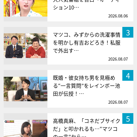
ション10…
2026.08.06
3
マツコ、みずからの洗濯事情
を明かし有吉おどろき！私服
で外出す…
2026.08.07
4
既婚・彼女持ち男を見極め
る“一言質問”をレインボー池
田が伝授！…
2026.08.07
5
高橋真麻、「コネだブサイク
だ」と叩かれるも…“マツコ
の一言”から…