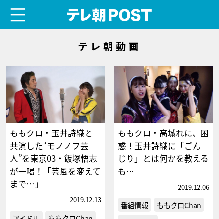
menu
テレ朝POST
テレ朝動画
ももクロ・玉井詩織と
ももクロ・高城れに、困
共演した“モノノフ芸
惑！玉井詩織に「ごん
人”を東京03・飯塚悟志
じり」とは何かを教える
が一喝！「芸風を変えて
も…
まで…」
2019.12.06
2019.12.13
番組情報
ももクロChan
アイドル
ももクロChan