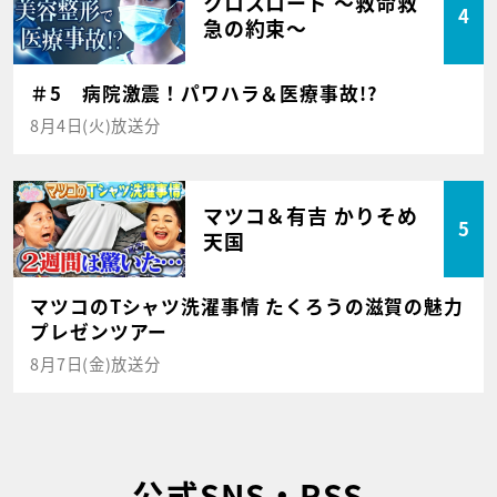
クロスロード ～救命救
4
急の約束～
＃5 病院激震！パワハラ＆医療事故!?
8月4日(火)放送分
マツコ＆有吉 かりそめ
5
天国
マツコのTシャツ洗濯事情 たくろうの滋賀の魅力
プレゼンツアー
8月7日(金)放送分
公式SNS・RSS