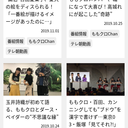
の絵をディスられる！
になって大喜び！高城れ
「一番絵が描けるイメ
にが起こした“奇跡”
ージがあったのに…」
2019.10.25
2019.11.01
番組情報
ももクロChan
番組情報
ももクロChan
テレ朝動画
テレ朝動画
玉井詩織が初めて語
ももクロ・百田、カン
る、ももクロとダース・
ニングしても“ブドウ”を
ベイダーの“不思議な縁”
漢字で書けず…東京0
3・飯塚「見てそれ?!」
2019.10.24