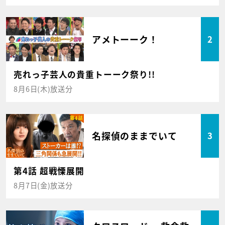
アメトーーク！
2
売れっ子芸人の貴重トーーク祭り!!
8月6日(木)放送分
名探偵のままでいて
3
第4話 超戦慄展開
8月7日(金)放送分