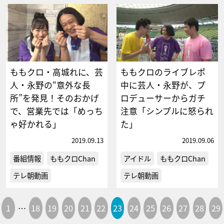
ももクロ・高城れに、芸
ももクロのライブレポ
人・永野の“意外な長
中に芸人・永野が、プ
所”を発見！そのおかげ
ロデューサーからガチ
で、営業先では「めっち
注意「シンプルに怒られ
ゃ好かれる」
た」
2019.09.13
2019.09.06
番組情報
ももクロChan
アイドル
ももクロChan
テレ朝動画
テレ朝動画
1
…
18
19
20
21
22
23
24
25
26
27
28
29