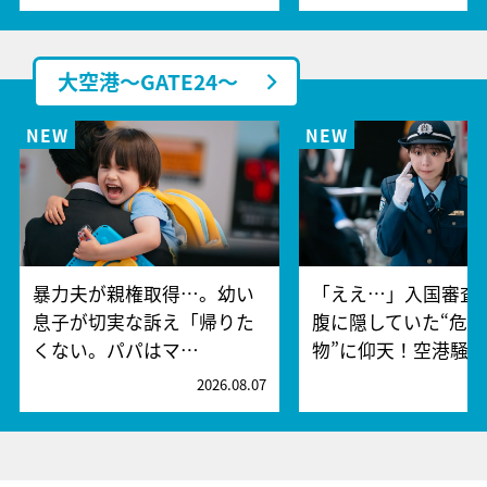
大空港～GATE24～
暴力夫が親権取得…。幼い
「ええ…」入国審査
息子が切実な訴え「帰りた
腹に隠していた“危険
くない。パパはマ…
物”に仰天！空港騒
2026.08.07
2