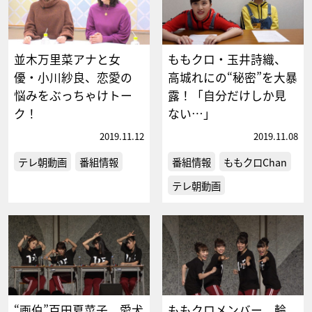
並木万里菜アナと女
ももクロ・玉井詩織、
優・小川紗良、恋愛の
高城れにの“秘密”を大暴
悩みをぶっちゃけトー
露！「自分だけしか見
ク！
ない…」
2019.11.12
2019.11.08
テレ朝動画
番組情報
番組情報
ももクロChan
テレ朝動画
“画伯”百田夏菜子、愛犬
ももクロメンバー、輪