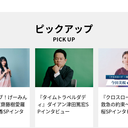
ピックアップ
PICK UP
ブ！げーみん
『タイムトラベルダデ
『クロスロー
E齋藤樹愛羅
ィ』ダイアン津田篤宏S
救急の約束
香SPインタ
Pインタビュー
桜SPイ