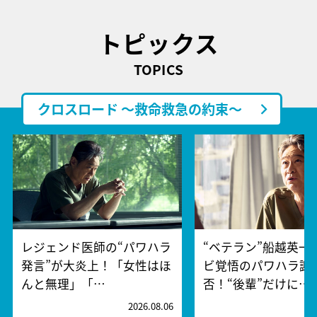
トピックス
TOPICS
クロスロード ～救命救急の約束～
レジェンド医師の“パワハラ
“ベテラン”船越英一
発言”が大炎上！「女性はほ
ビ覚悟のパワハラ謝
んと無理」「…
否！“後輩”だけに…
2026.08.06
2