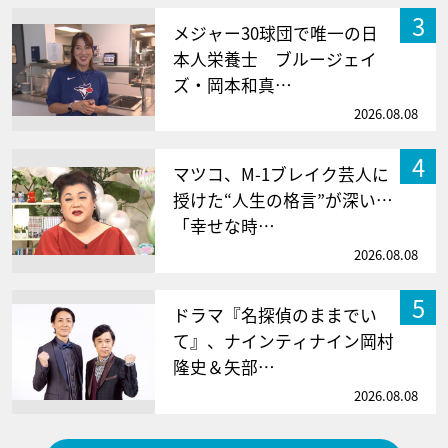
3
メジャー30球団で唯一の日
本人栄養士 ブルージェイ
ズ・岡本和真…
2026.08.08
4
マツコ、M-1ブレイク芸人に
授けた“人生の格言”が深い…
「幸せな時…
2026.08.08
5
ドラマ『名探偵のままでい
て』、ナインティナイン岡村
隆史＆矢部…
2026.08.08