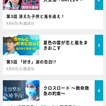
第3話 消えた子供と兎を追え！
8月6日(木)放送分
夏色の雲が恋と嵐をま
3
きおこす
第5話 「好き」涙の告白!?
8月8日(土)放送分
クロスロード ～救命救
4
急の約束～