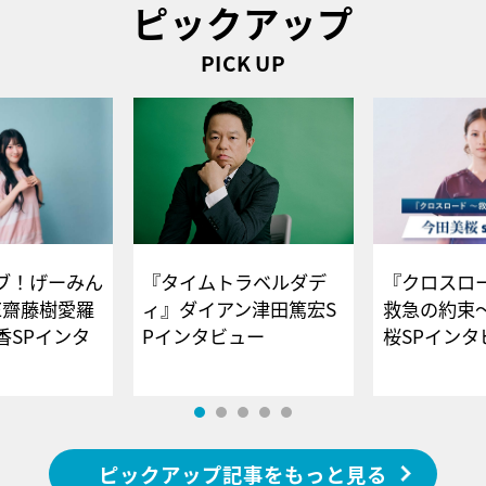
ピックアップ
PICK UP
ブ！げーみん
『タイムトラベルダデ
『クロスロー
E齋藤樹愛羅
ィ』ダイアン津田篤宏S
救急の約束
香SPインタ
Pインタビュー
桜SPイ
ピックアップ記事をもっと見る