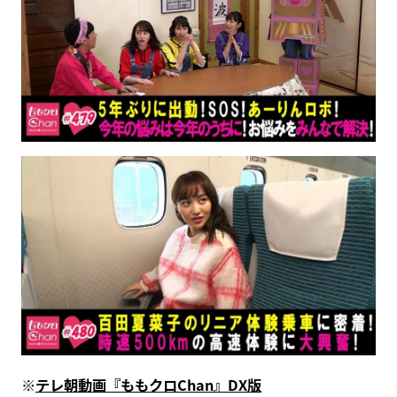
※
テレ朝動画『ももクロChan』DX版