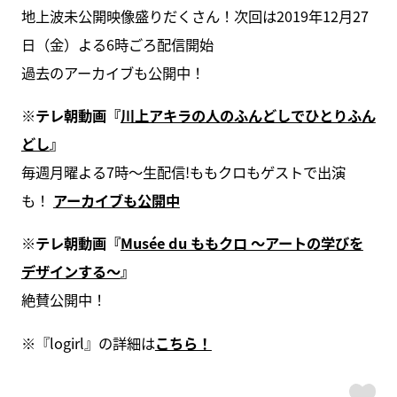
地上波未公開映像盛りだくさん！次回は2019年12月27
日（金）よる6時ごろ配信開始
過去のアーカイブも公開中！
※テレ朝動画『
川上アキラの人のふんどしでひとりふん
どし
』
毎週月曜よる7時〜生配信!ももクロもゲストで出演
も！
アーカイブも公開中
※テレ朝動画『
Musée du ももクロ ～アートの学びを
デザインする～
』
絶賛公開中！
※『logirl』の詳細は
こちら！
ス