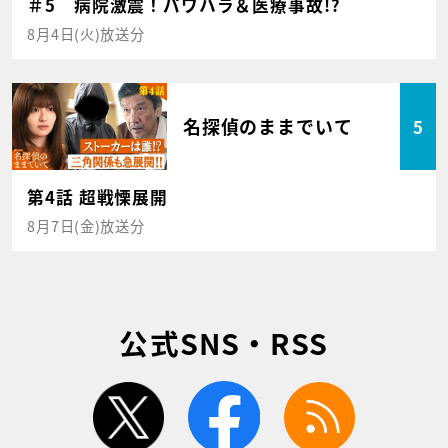
＃5 病院激震！パワハラ＆医療事故!?
8月4日(火)放送分
名探偵のままでいて
5
第4話 超戦慄展開
8月7日(金)放送分
公式SNS・RSS
twitter
facebook
rss