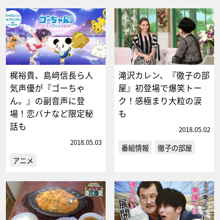
梶裕貴、島﨑信長ら人
滝沢カレン、『徹子の部
気声優が『ゴーちゃ
屋』初登場で爆笑トー
ん。』の副音声に登
ク！感極まり大粒の涙
場！恋バナなど限定秘
も
話も
2018.05.02
2018.05.03
番組情報
徹子の部屋
アニメ