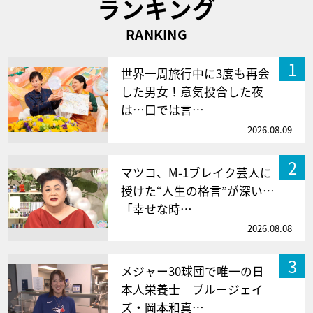
ランキング
RANKING
1
世界一周旅行中に3度も再会
した男女！意気投合した夜
は…口では言…
2026.08.09
2
マツコ、M-1ブレイク芸人に
授けた“人生の格言”が深い…
「幸せな時…
2026.08.08
3
メジャー30球団で唯一の日
本人栄養士 ブルージェイ
ズ・岡本和真…