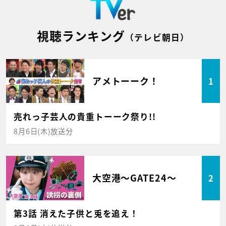
視聴ランキング
（テレビ朝日）
アメトーーク！
1
売れっ子芸人の貴重トーーク祭り!!
8月6日(木)放送分
大空港～GATE24～
2
第3話 消えた子供と兎を追え！