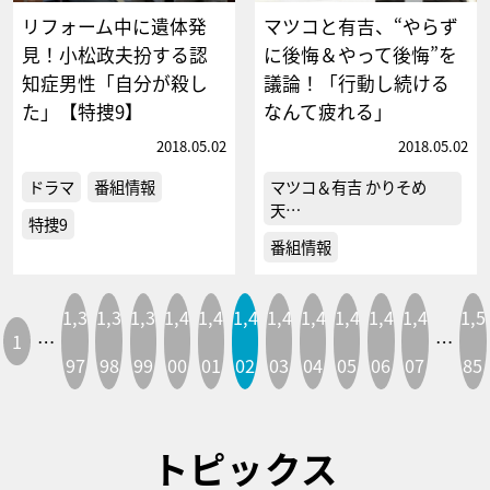
リフォーム中に遺体発
マツコと有吉、“やらず
見！小松政夫扮する認
に後悔＆やって後悔”を
知症男性「自分が殺し
議論！「行動し続ける
た」【特捜9】
なんて疲れる」
2018.05.02
2018.05.02
ドラマ
番組情報
マツコ＆有吉 かりそめ
天…
特捜9
番組情報
1,3
1,3
1,3
1,4
1,4
1,4
1,4
1,4
1,4
1,4
1,4
1,5
1
…
…
97
98
99
00
01
02
03
04
05
06
07
85
トピックス