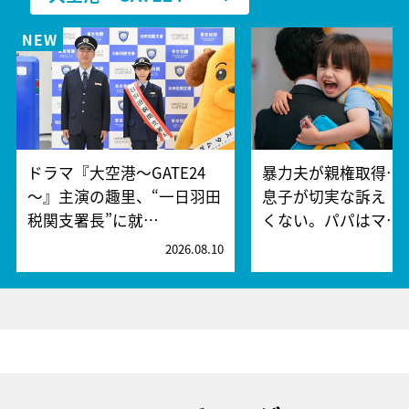
ドラマ『大空港～GATE24
暴力夫が親権取得…
～』主演の趣里、“一日羽田
息子が切実な訴え「
税関支署長”に就…
くない。パパはマ…
2026.08.10
2