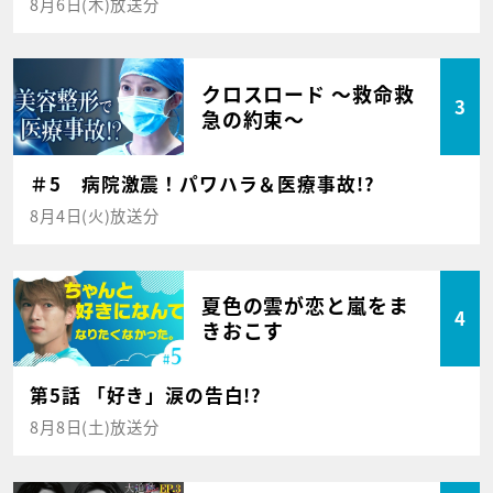
8月6日(木)放送分
クロスロード ～救命救
3
急の約束～
＃5 病院激震！パワハラ＆医療事故!?
8月4日(火)放送分
夏色の雲が恋と嵐をま
4
きおこす
第5話 「好き」涙の告白!?
8月8日(土)放送分