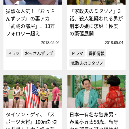
猛烈な人気！『おっさ
『家政夫のミタゾノ』3
んずラブ』の裏アカ
話、殺人犯疑われる男が
「武蔵の部屋」、13万
刑事の娘に求婚！極度
フォロワー超え
の緊張展開
2018.05.04
2018.05.04
ドラマ
おっさんずラブ
ドラマ
番組情報
家政夫のミタゾノ
タイソン・ゲイ、『ス
日本一有名な独身男・
ポーツ大将』100m対決
春風亭昇太58歳、留守