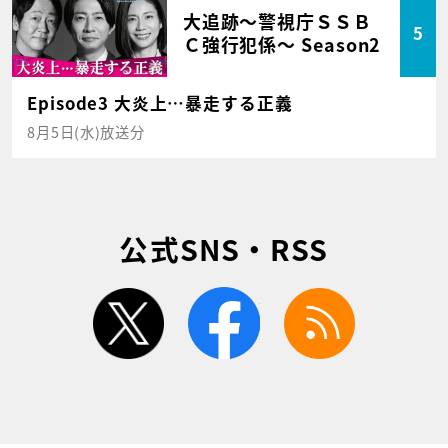
大追跡～警視庁ＳＳＢ
5
Ｃ強行犯係～ Season2
Episode3 大炎上…暴走する正義
8月5日(水)放送分
公式SNS・RSS
twitter
facebook
rss