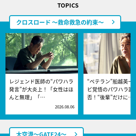
TOPICS
クロスロード ～救命救急の約束～
レジェンド医師の“パワハラ
“ベテラン”船越英一
発言”が大炎上！「女性はほ
ビ覚悟のパワハラ謝
んと無理」「…
否！“後輩”だけに…
2026.08.06
2
大空港～GATE24～