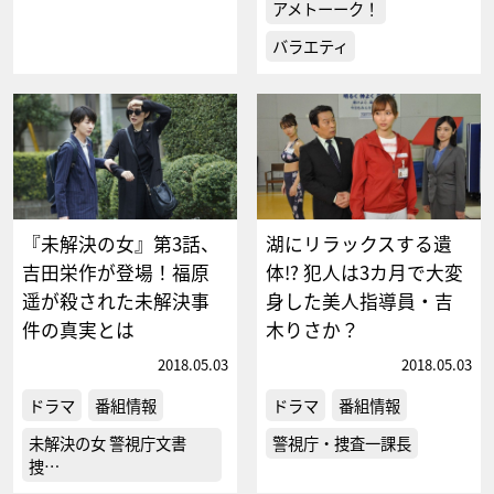
アメトーーク！
バラエティ
『未解決の女』第3話、
湖にリラックスする遺
吉田栄作が登場！福原
体!? 犯人は3カ月で大変
遥が殺された未解決事
身した美人指導員・吉
件の真実とは
木りさか？
2018.05.03
2018.05.03
ドラマ
番組情報
ドラマ
番組情報
未解決の女 警視庁文書
警視庁・捜査一課長
捜…