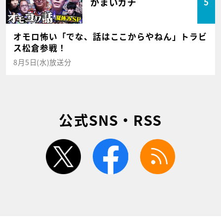
かまいガチ
5
オモロ怖い「でな、話はここからやねん」トラビ
ス松倉参戦！
8月5日(水)放送分
公式SNS・RSS
twitter
facebook
rss