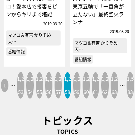
ロ！愛本店で接客をピ
東京五輪で「一番角が
ンからキリまで堪能
立たない」最終聖火ラ
ンナー
2019.03.20
2019.03.20
マツコ＆有吉 かりそめ
天…
マツコ＆有吉 かりそめ
天…
番組情報
番組情報
1,2
1,2
1,2
1,2
1,2
1,2
1,2
1,2
1,2
1,2
1,2
1,5
1
…
…
53
54
55
56
57
58
59
60
61
62
63
83
トピックス
TOPICS