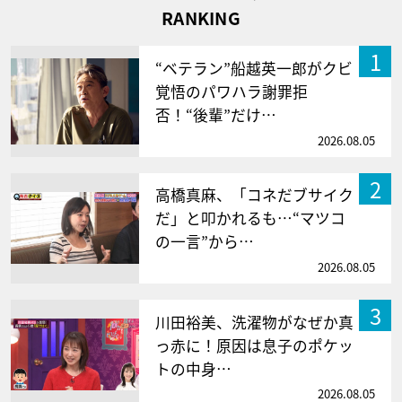
RANKING
1
“ベテラン”船越英一郎がクビ
覚悟のパワハラ謝罪拒
否！“後輩”だけ…
2026.08.05
2
高橋真麻、「コネだブサイク
だ」と叩かれるも…“マツコ
の一言”から…
2026.08.05
3
川田裕美、洗濯物がなぜか真
っ赤に！原因は息子のポケッ
トの中身…
2026.08.05