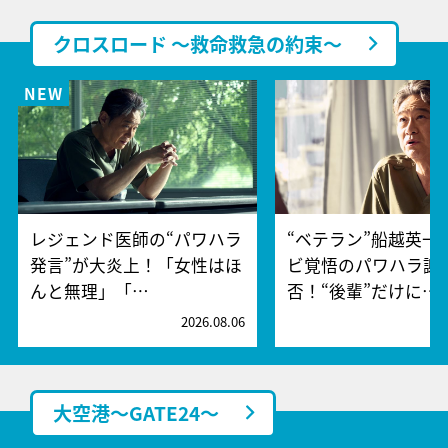
クロスロード ～救命救急の約束～
レジェンド医師の“パワハラ
“ベテラン”船越英一
発言”が大炎上！「女性はほ
ビ覚悟のパワハラ謝
んと無理」「…
否！“後輩”だけに…
2026.08.06
2
大空港～GATE24～