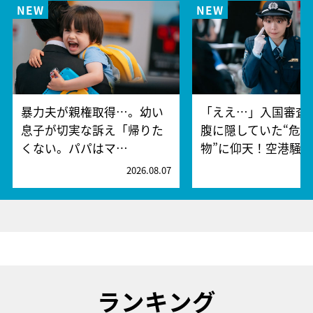
暴力夫が親権取得…。幼い
「ええ…」入国審査
息子が切実な訴え「帰りた
腹に隠していた“危険
くない。パパはマ…
物”に仰天！空港騒
2026.08.07
2
ランキング