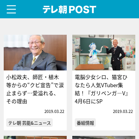
menu
テレ朝POST
小松政夫、師匠・植木
電脳少女シロ、猫宮ひ
等からの“クビ宣告”で涙
なたら人気VTuber集
止まらず…愛溢れる、
結！『ガリベンガ―V』
その理由
4月6日にSP
2019.03.22
2019.03.22
テレ朝 芸能&ニュース
番組情報