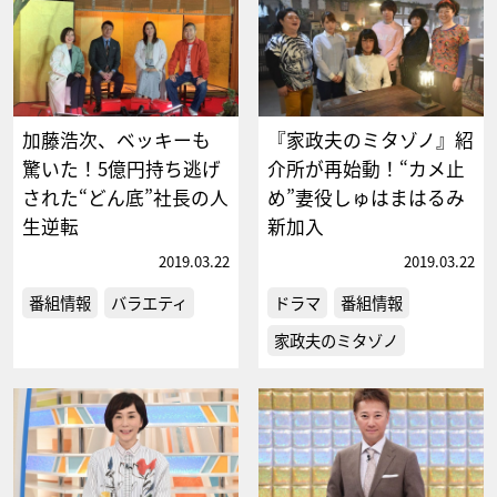
加藤浩次、ベッキーも
『家政夫のミタゾノ』紹
驚いた！5億円持ち逃げ
介所が再始動！“カメ止
された“どん底”社長の人
め”妻役しゅはまはるみ
生逆転
新加入
2019.03.22
2019.03.22
番組情報
バラエティ
ドラマ
番組情報
家政夫のミタゾノ