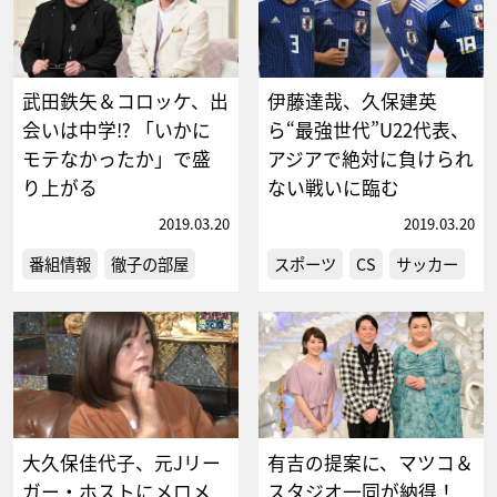
武田鉄矢＆コロッケ、出
伊藤達哉、久保建英
会いは中学⁉ 「いかに
ら“最強世代”U22代表、
モテなかったか」で盛
アジアで絶対に負けられ
り上がる
ない戦いに臨む
2019.03.20
2019.03.20
番組情報
徹子の部屋
スポーツ
CS
サッカー
大久保佳代子、元Jリー
有吉の提案に、マツコ＆
ガー・ホストにメロメ
スタジオ一同が納得！