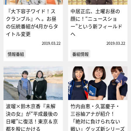
『大下容子ワイド！ス
中居正広、土曜お昼の
クランブル』へ 。お昼
顔に！“ニュースショ
の伝統番組が4月からタ
ー”という新フィールド
イトル変更
へ
2019.03.22
2019.03.22
情報番組
番組情報
波瑠×鈴木京香『未解
竹内由恵・久冨慶子・
決の女』が“平成最後の
三谷紬アナが紹介！
日曜”に復活！東京＆京
「絶対に負けられない
都を股にかける
戦い」グッズ新シリーズ