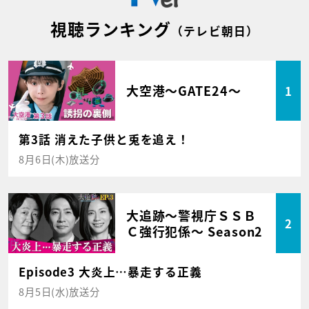
視聴ランキング
（テレビ朝日）
大空港～GATE24～
1
第3話 消えた子供と兎を追え！
8月6日(木)放送分
大追跡～警視庁ＳＳＢ
2
Ｃ強行犯係～ Season2
Episode3 大炎上…暴走する正義
8月5日(水)放送分