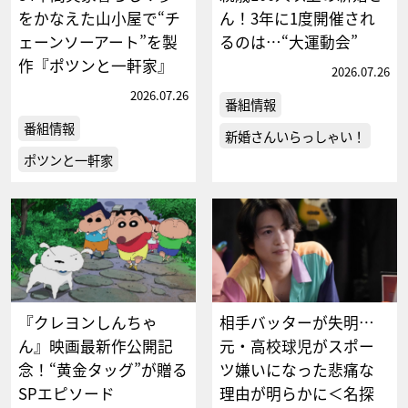
をかなえた山小屋で“チ
ん！3年に1度開催され
ェーンソーアート”を製
るのは…“大運動会”
作『ポツンと一軒家』
2026.07.26
2026.07.26
番組情報
番組情報
新婚さんいらっしゃい！
ポツンと一軒家
『クレヨンしんちゃ
相手バッターが失明…
ん』映画最新作公開記
元・高校球児がスポー
念！“黄金タッグ”が贈る
ツ嫌いになった悲痛な
SPエピソード
理由が明らかに＜名探