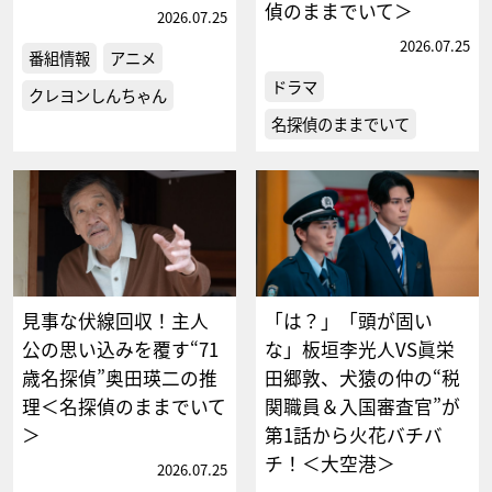
偵のままでいて＞
2026.07.25
2026.07.25
番組情報
アニメ
ドラマ
クレヨンしんちゃん
名探偵のままでいて
見事な伏線回収！主人
「は？」「頭が固い
公の思い込みを覆す“71
な」板垣李光人VS眞栄
歳名探偵”奥田瑛二の推
田郷敦、犬猿の仲の“税
理＜名探偵のままでいて
関職員＆入国審査官”が
＞
第1話から火花バチバ
チ！＜大空港＞
2026.07.25