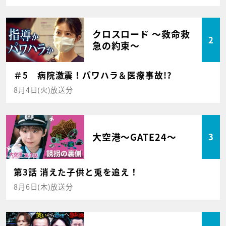
クロスロード ～救命救
2
急の約束～
＃5 病院激震！パワハラ＆医療事故!?
8月4日(火)放送分
大空港～GATE24～
3
第3話 消えた子供と兎を追え！
8月6日(木)放送分