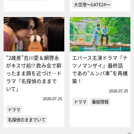
大空港～GATE24～
“2歳差”吉川愛＆綱啓永
エバース主演ドラマ『ナ
がキス寸前!? 飲み会で酔
ツノマンザイ』最終話
ったまま顔を近づけ…ド
であの“ルンバ車”を再構
ラマ『名探偵のままで
築！
いて』
2026.07.25
2026.07.25
ドラマ
番組情報
ドラマ
名探偵のままでいて