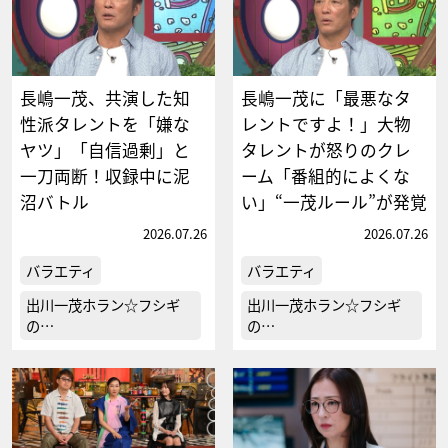
長嶋一茂、共演した知
長嶋一茂に「最悪なタ
性派タレントを「嫌な
レントですよ！」大物
ヤツ」「自信過剰」と
タレントが怒りのクレ
一刀両断！収録中に泥
ーム「番組的によくな
沼バトル
い」“一茂ルール”が発覚
2026.07.26
2026.07.26
バラエティ
バラエティ
出川一茂ホラン☆フシギ
出川一茂ホラン☆フシギ
の…
の…