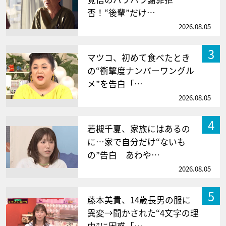
否！“後輩”だけ…
2026.08.05
3
マツコ、初めて食べたとき
の“衝撃度ナンバーワングル
メ”を告白「…
2026.08.05
4
若槻千夏、家族にはあるの
に…家で自分だけ“ないも
の”告白 あわや…
2026.08.05
5
藤本美貴、14歳長男の服に
異変→聞かされた“4文字の理
由”に困惑「…