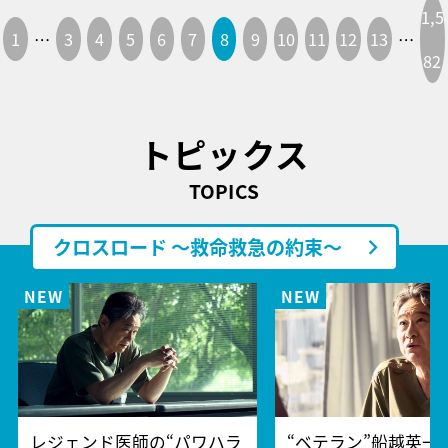
1,5
1
…
3
4
5
6
7
8
9
10
11
12
13
…
82
トピックス
TOPICS
クロスロード ～救命救急の約束～
レジェンド医師の“パワハラ
“ベテラン”船越英一