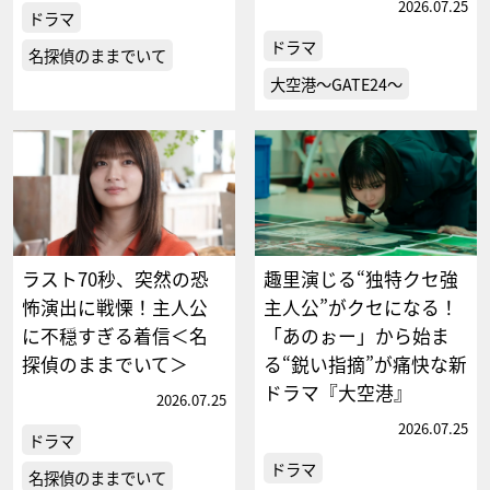
2026.07.25
ドラマ
ドラマ
名探偵のままでいて
大空港～GATE24～
ラスト70秒、突然の恐
趣里演じる“独特クセ強
怖演出に戦慄！主人公
主人公”がクセになる！
に不穏すぎる着信＜名
「あのぉー」から始ま
探偵のままでいて＞
る“鋭い指摘”が痛快な新
ドラマ『大空港』
2026.07.25
2026.07.25
ドラマ
ドラマ
名探偵のままでいて