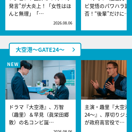
発言”が大炎上！「女性はほ
ビ覚悟のパワハラ謝
んと無理」「…
否！“後輩”だけに…
2026.08.06
2
大空港～GATE24～
ドラマ『大空港』、万智
主演・趣里『大空港～
（趣里）＆早見（眞栄田郷
24～』、厚切りジェ
敦）の名コンビ誕…
が政府高官役で…
2026.08.06
2