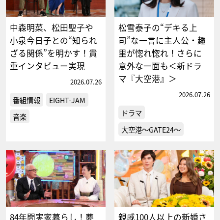
中森明菜、松田聖子や
松雪泰子の“デキる上
小泉今日子との“知られ
司”な一言に主人公・趣
ざる関係”を明かす！貴
里が惚れ惚れ！さらに
重インタビュー実現
意外な一面も＜新ドラ
マ『大空港』＞
2026.07.26
2026.07.26
番組情報
EIGHT-JAM
ドラマ
音楽
大空港～GATE24～
84年間実家暮らし！夢
親戚100人以上の新婚さ