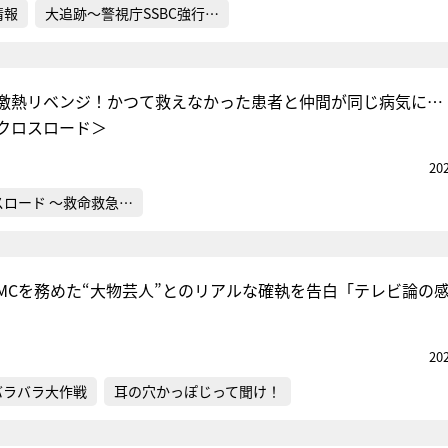
情報
大追跡～警視庁SSBC強行…
激熱リベンジ！かつて救えなかった患者と仲間が同じ病気に…
クロスロード＞
20
スロード ～救命救急…
MCを務めた“大物芸人”とのリアルな確執を告白「テレビ論の
20
バラバラ大作戦
耳の穴かっぽじって聞け！