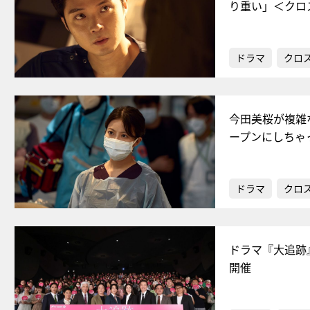
り重い」＜クロ
ドラマ
クロ
今田美桜が複雑
ープンにしちゃ
ドラマ
クロ
ドラマ『大追跡
開催