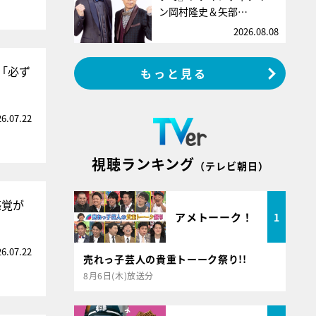
ン岡村隆史＆矢部…
2026.08.08
「必ず
もっと見る
26.07.22
視聴ランキング
（テレビ朝日）
感覚が
アメトーーク！
1
26.07.22
売れっ子芸人の貴重トーーク祭り!!
8月6日(木)放送分