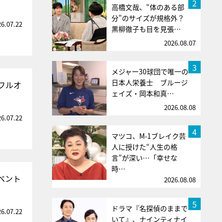
2
高橋文哉、“体のある部
分”のサイズが規格外？
26.07.22
黒柳徹子も目を見張…
2026.08.07
3
メジャー30球団で唯一の
日本人栄養士 ブルージ
フルオ
ェイズ・岡本和真…
2026.08.08
26.07.22
4
マツコ、M-1ブレイク芸
人に授けた“人生の格
言”が深い…「幸せな
時…
ベント
2026.08.08
5
ドラマ『名探偵のままで
26.07.22
いて』、ナインティナイ