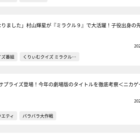
なりました」村山輝星が『ミラクル９』で大活躍！子役出身の
20
イズ番組
くりぃむクイズ ミラクル…
がサプライズ登場！今年の劇場版のタイトルを徹底考察＜ニカゲ
20
ラエティ
バラバラ大作戦