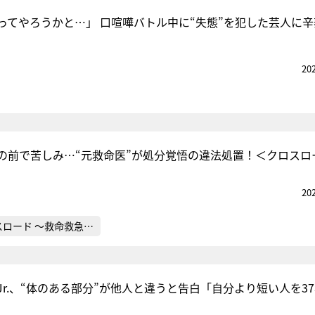
ってやろうかと…」 口喧嘩バトル中に“失態”を犯した芸人に辛
20
の前で苦しみ…“元救命医”が処分覚悟の違法処置！＜クロスロ
20
スロード ～救命救急…
r.、“体のある部分”が他人と違うと告白「自分より短い人を3