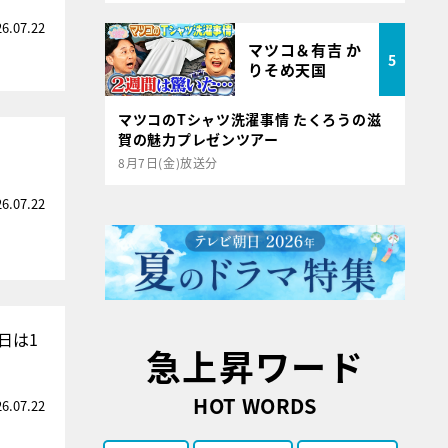
26.07.22
マツコ＆有吉 か
5
りそめ天国
マツコのTシャツ洗濯事情 たくろうの滋
賀の魅力プレゼンツアー
8月7日(金)放送分
26.07.22
日は1
急上昇ワード
HOT WORDS
26.07.22