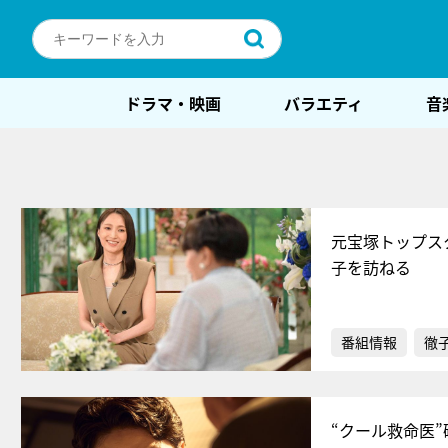
ドラマ・映画
バラエティ
音
元宝塚トップス
子を訪ねる
番組情報
徹
“クール救命医