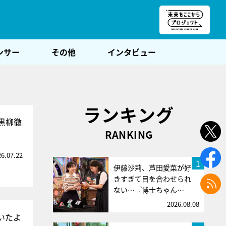
朝POST
ンサー
その他
インタビュー
ランキング
黒柳徹
RANKING
26.07.22
1
伊藤沙莉、芦田愛菜が好
きすぎて目を合わせられ
ない…『博士ちゃん…
2026.08.08
いたよ