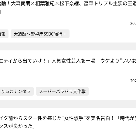
始動！大森南朋×相葉雅紀×松下奈緒、豪華トリプル主演の王
』
20
情報
大追跡～警視庁SSBC強行…
エティから出ていけ！」人気女性芸人を一喝 ウケより“いい女
20
くりぃむナンタラ
スーパーバラバラ大作戦
イク前からスター性を感じた“女性歌手”を実名告白！「時代が
ンスが良かった」