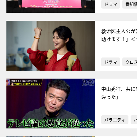
ドラマ
番組
救命医主人公が
助けます！」＜
ドラマ
クロ
中山秀征、共に
違った」
バラエティ