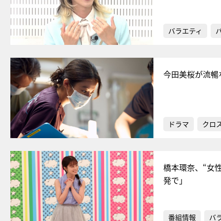
バラエティ
今田美桜が流暢
ドラマ
クロ
橋本環奈、“女
発で」
番組情報
バ