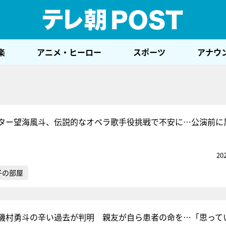
テレ
楽
アニメ・ヒーロー
スポーツ
アナウ
ター望海風斗、伝説的なオペラ歌手役挑戦で不安に…公演前に
20
子の部屋
”磯村勇斗の辛い過去が判明 親友が自ら患者の命を…「思って