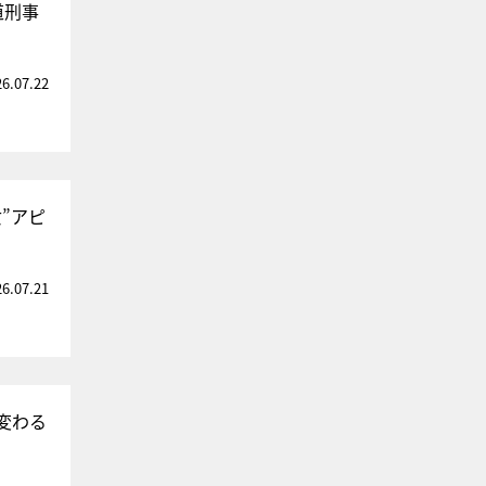
道刑事
26.07.22
”アピ
26.07.21
変わる