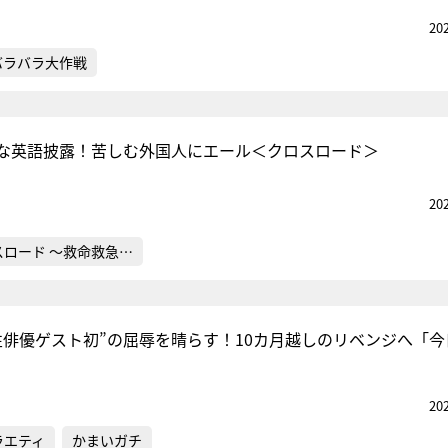
20
バラバラ大作戦
な英語披露！苦しむ外国人にエール＜クロスロード＞
20
スロード ～救命救急…
性俳優ゲスト初”の屈辱を晴らす！10カ月越しのリベンジへ「今
20
ラエティ
かまいガチ