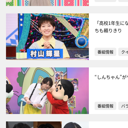
「高校1年生に
ちも頼りきり
番組情報
ク
“しんちゃん”
番組情報
バ