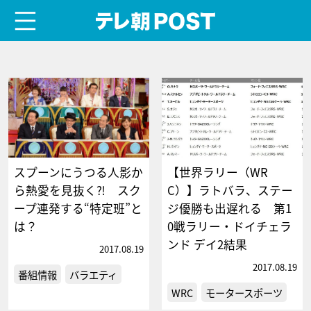
menu
テレ朝POST
スプーンにうつる人影か
【世界ラリー（WR
ら熱愛を見抜く⁈ スク
C）】ラトバラ、ステー
ープ連発する“特定班”と
ジ優勝も出遅れる 第1
は？
0戦ラリー・ドイチェラ
ンド デイ2結果
2017.08.19
2017.08.19
番組情報
バラエティ
WRC
モータースポーツ