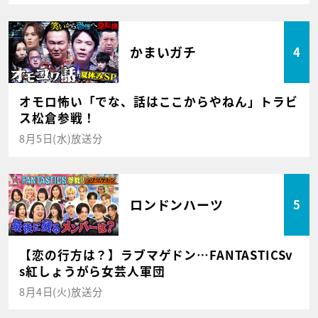
かまいガチ
4
オモロ怖い「でな、話はここからやねん」トラビ
ス松倉参戦！
8月5日(水)放送分
ロンドンハーツ
5
【恋の行方は？】ラブマゲドン…FANTASTICSv
s紅しょうがら女芸人軍団
8月4日(火)放送分