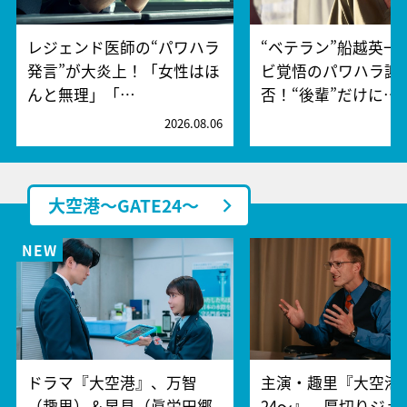
レジェンド医師の“パワハラ
“ベテラン”船越英一
発言”が大炎上！「女性はほ
ビ覚悟のパワハラ謝
んと無理」「…
否！“後輩”だけに…
2026.08.06
2
大空港～GATE24～
ドラマ『大空港』、万智
主演・趣里『大空港～
（趣里）＆早見（眞栄田郷
24～』、厚切りジェ