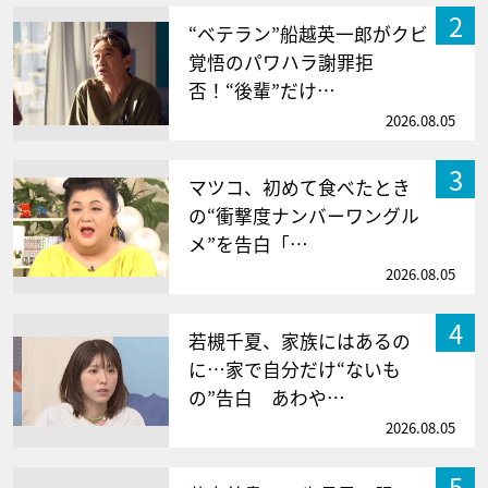
2
“ベテラン”船越英一郎がクビ
覚悟のパワハラ謝罪拒
否！“後輩”だけ…
2026.08.05
3
マツコ、初めて食べたとき
の“衝撃度ナンバーワングル
メ”を告白「…
2026.08.05
4
若槻千夏、家族にはあるの
に…家で自分だけ“ないも
の”告白 あわや…
2026.08.05
5