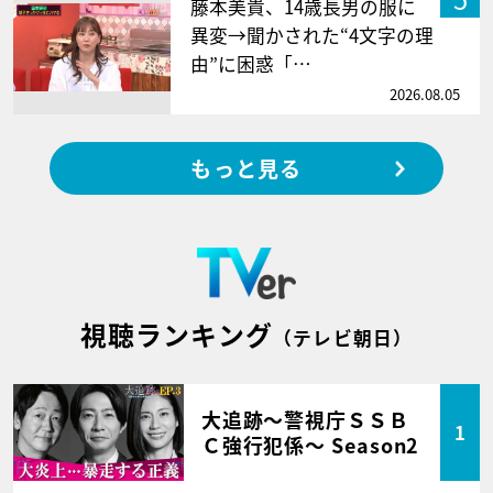
藤本美貴、14歳長男の服に
異変→聞かされた“4文字の理
由”に困惑「…
2026.08.05
もっと見る
視聴ランキング
（テレビ朝日）
大追跡～警視庁ＳＳＢ
1
Ｃ強行犯係～ Season2