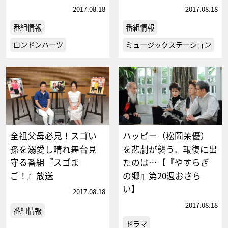
2017.08.18
2017.08.18
番組情報
番組情報
ロンドンハーツ
ミュージックステーション
全祖父母必見！スゴい
ハッピー（松岡茉優）
孫を溺愛し晴れ舞台見
を悲劇が襲う。報復に出
守る番組『スゴま
たのは…【『やすらぎ
ご！』放送
の郷』第20週おさら
い】
2017.08.18
2017.08.18
番組情報
ドラマ