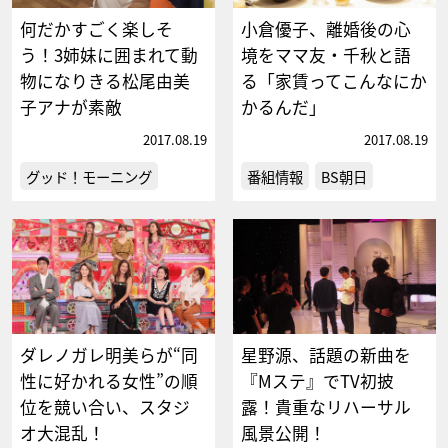
何だかすごく楽しそ
小倉優子、離婚後の心
う！3姉妹に囲まれて動
境をママ友・千秋と語
物になりきる松尾由美
る「家賃ってこんなにか
子アナが素敵
かるんだ」
2017.08.19
2017.08.19
グッド！モーニング
番組情報
BS朝日
ダレノガレ明美らが“同
星野源、話題の新曲を
性に好かれる女性”の順
『Mステ』でTV初披
位を競い合い、スタジ
露！貴重なリハーサル
オ大混乱！
風景公開！