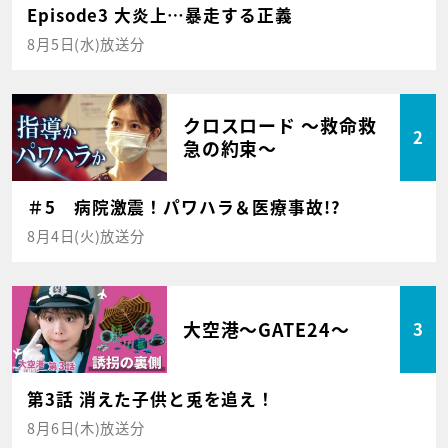
Episode3 大炎上…暴走する正義
8月5日(水)放送分
クロスロード ～救命救
2
急の約束～
＃5 病院激震！パワハラ＆医療事故!?
8月4日(火)放送分
大空港～GATE24～
3
第3話 消えた子供と兎を追え！
8月6日(木)放送分