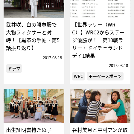
武井咲、白の勝負服で
【世界ラリー（WR
大物フィクサーと対
C）】WRC2からステー
峙！【黒革の手帖・第5
ジ優勝が！ 第10戦ラ
話振り返り】
リー・ドイチェランド
デイ1結果
2017.08.18
2017.08.18
ドラマ
WRC
モータースポーツ
出生証明書持たぬ子
谷村美月と中村アンが取