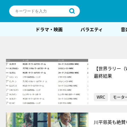
ドラマ・映画
バラエティ
音
【世界ラリー（
最終結果
WRC
モータ
川平慈英も絶賛