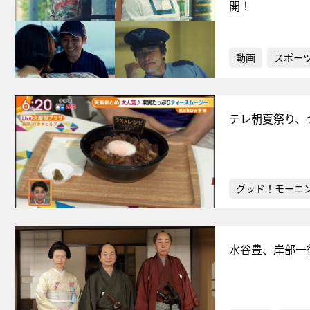
開！
動画
スポー
テレ朝夏祭り、
グッド！モーニ
水谷豊、岸部一