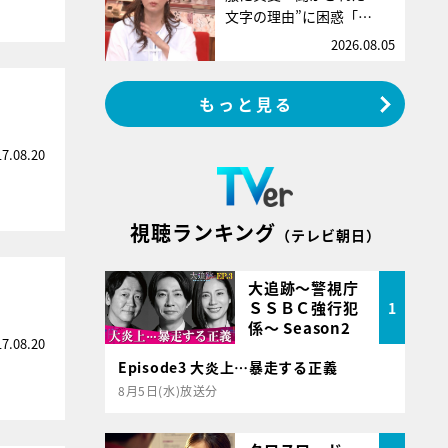
文字の理由”に困惑「…
2026.08.05
もっと見る
17.08.20
視聴ランキング
（テレビ朝日）
大追跡～警視庁
ＳＳＢＣ強行犯
1
係～ Season2
17.08.20
Episode3 大炎上…暴走する正義
8月5日(水)放送分