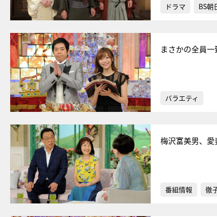
ドラマ
BS朝
まさかの全員一
バラエティ
梅沢富美男、愛
番組情報
徹