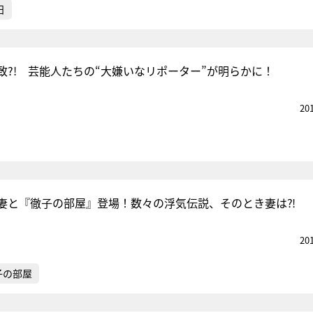
日
致?! 芸能人たちの“大嫌いなリポーター”が明らかに！
20
妻と『徹子の部屋』登場！数々の浮気伝説、そのとき妻は⁈
20
子の部屋