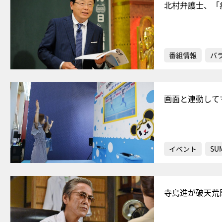
北村弁護士、「
番組情報
バ
画面と連動して
イベント
SU
寺島進が破天荒