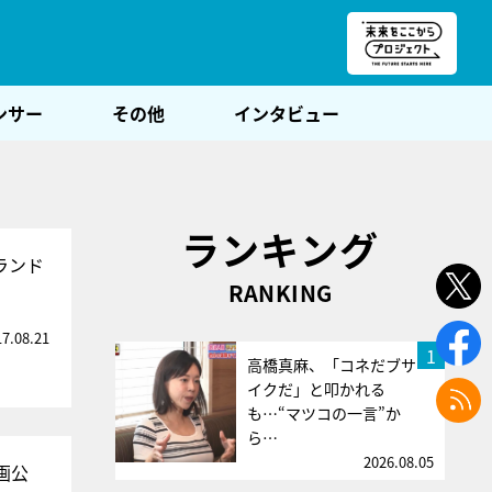
朝POST
ンサー
その他
インタビュー
ランキング
ランド
RANKING
17.08.21
1
高橋真麻、「コネだブサ
イクだ」と叩かれる
も…“マツコの一言”か
ら…
2026.08.05
画公