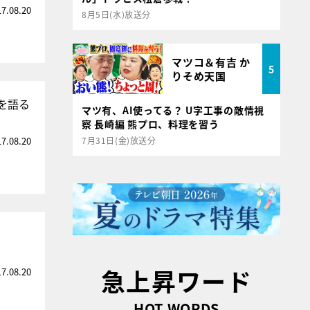
17.08.20
8月5日(水)放送分
マツコ＆有吉 か
5
りそめ天国
を語る
マツ有、AI使ってる？ U字工事の敵情視
察 長崎編 熊プロ、料理を習う
17.08.20
7月31日(金)放送分
急上昇ワード
17.08.20
HOT WORDS