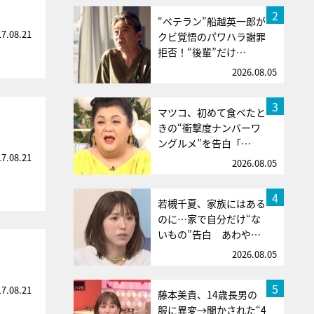
2
“ベテラン”船越英一郎が
17.08.21
クビ覚悟のパワハラ謝罪
拒否！“後輩”だけ…
2026.08.05
3
マツコ、初めて食べたと
きの“衝撃度ナンバーワ
ングルメ”を告白「…
17.08.21
2026.08.05
4
若槻千夏、家族にはある
のに…家で自分だけ“な
いもの”告白 あわや…
2026.08.05
5
17.08.21
藤本美貴、14歳長男の
服に異変→聞かされた“4