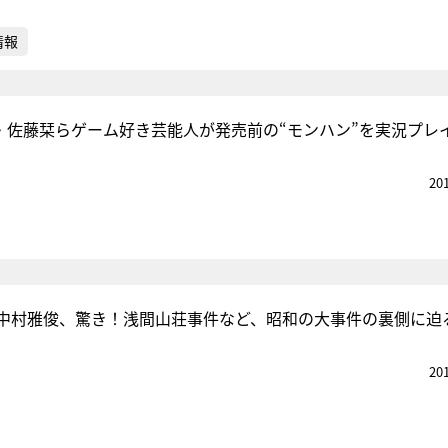
情報
am 8・佐藤栞らゲーム好き芸能人が発売前の“モンハン”を実況プレ
20
中村雅俊、驚き！浅間山荘事件など、昭和の大事件の裏側に迫
20