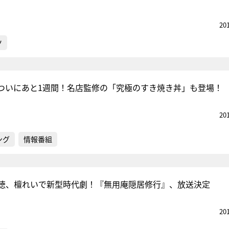
20
ツ
ついにあと1週間！名店監修の「究極のすき焼き丼」も登場！
20
ング
情報番組
徳、檀れいで新型時代劇！『無用庵隠居修行』、放送決定
20