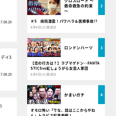
クロスロード ～
救命救急の約束
2
～
＃5 病院激震！パワハラ＆医療事故!?
17.08.20
8月4日(火)放送分
ロンドンハーツ
3
デイ3
【恋の行方は？】ラブマゲドン…FANTA
STICSvs紅しょうがら女芸人軍団
17.08.20
8月4日(火)放送分
かまいガチ
4
介
オモロ怖い「でな、話はここからやね
ん」トラビス松倉参戦！