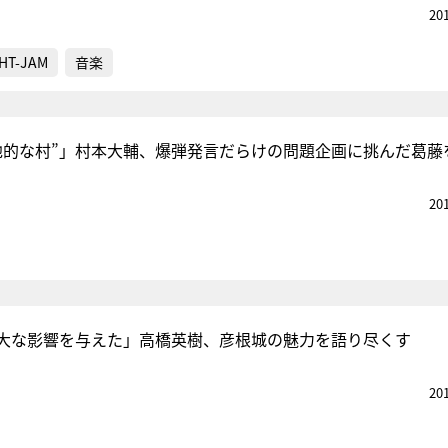
20
HT-JAM
音楽
他的な村”」村本大輔、爆弾発言だらけの問題企画に挑んだ葛藤
20
大な影響を与えた」高橋英樹、彦根城の魅力を語り尽くす
20