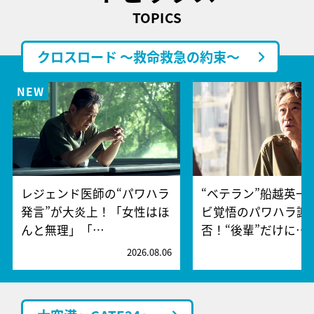
TOPICS
クロスロード ～救命救急の約束～
レジェンド医師の“パワハラ
“ベテラン”船越英一
発言”が大炎上！「女性はほ
ビ覚悟のパワハラ謝
んと無理」「…
否！“後輩”だけに…
2026.08.06
2