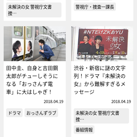
未解決の女 警視庁文書
警視庁・捜査一課長
捜…
田中圭、自身と吉田鋼
渋谷・新宿に謎の文字
太郎がチューしそうに
列！ドラマ『未解決の
なる「おっさんず電
女』から難解すぎるメ
車」に大はしゃぎ！
ッセージ
2018.04.19
2018.04.19
ドラマ
おっさんずラブ
未解決の女 警視庁文書
捜…
番組情報