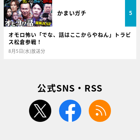
かまいガチ
5
オモロ怖い「でな、話はここからやねん」トラビ
ス松倉参戦！
8月5日(水)放送分
公式SNS・RSS
twitter
facebook
rss