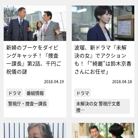
新婦のブーケをダイビ
波瑠、新ドラマ『未解
ングキャッチ！『捜査
決の女』でアクション
一課長』第2話、千円ご
も！「“綺麗”は鈴木京香
祝儀の謎
さんにお任せ」
2018.04.19
2018.04.18
ドラマ
番組情報
ドラマ
警視庁・捜査一課長
未解決の女 警視庁文書
捜…