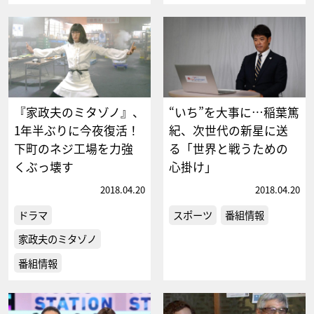
『家政夫のミタゾノ』、
“いち”を大事に…稲葉篤
1年半ぶりに今夜復活！
紀、次世代の新星に送
下町のネジ工場を力強
る「世界と戦うための
くぶっ壊す
心掛け」
2018.04.20
2018.04.20
ドラマ
スポーツ
番組情報
家政夫のミタゾノ
番組情報