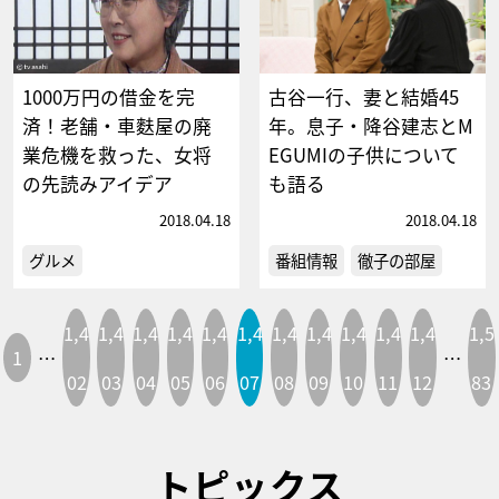
1000万円の借金を完
古谷一行、妻と結婚45
済！老舗・車麩屋の廃
年。息子・降谷建志とM
業危機を救った、女将
EGUMIの子供について
の先読みアイデア
も語る
2018.04.18
2018.04.18
グルメ
番組情報
徹子の部屋
1,4
1,4
1,4
1,4
1,4
1,4
1,4
1,4
1,4
1,4
1,4
1,5
1
…
…
02
03
04
05
06
07
08
09
10
11
12
83
トピックス