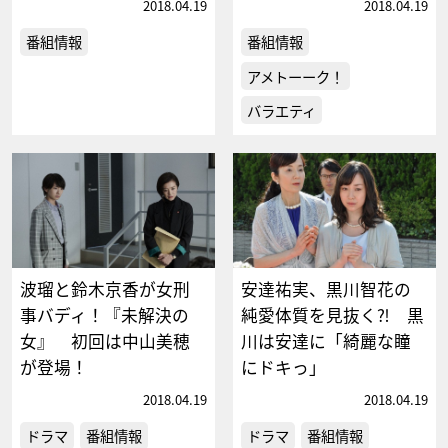
2018.04.19
2018.04.19
番組情報
番組情報
アメトーーク！
バラエティ
波瑠と鈴木京香が女刑
安達祐実、黒川智花の
事バディ！『未解決の
純愛体質を見抜く⁈ 黒
女』 初回は中山美穂
川は安達に「綺麗な瞳
が登場！
にドキっ」
2018.04.19
2018.04.19
ドラマ
番組情報
ドラマ
番組情報