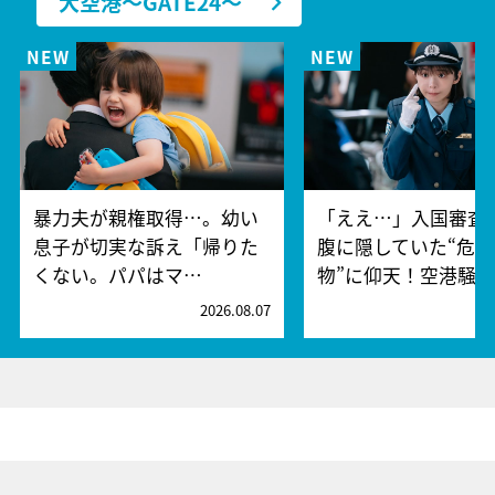
大空港～GATE24～
暴力夫が親権取得…。幼い
「ええ…」入国審査
息子が切実な訴え「帰りた
腹に隠していた“危険
くない。パパはマ…
物”に仰天！空港騒
2026.08.07
2