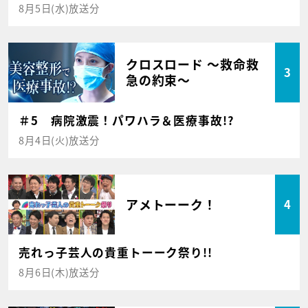
8月5日(水)放送分
クロスロード ～救命救
3
急の約束～
＃5 病院激震！パワハラ＆医療事故!?
8月4日(火)放送分
アメトーーク！
4
売れっ子芸人の貴重トーーク祭り!!
8月6日(木)放送分