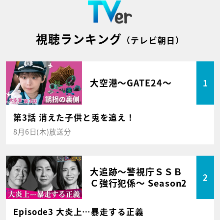
視聴ランキング
（テレビ朝日）
大空港～GATE24～
1
第3話 消えた子供と兎を追え！
8月6日(木)放送分
大追跡～警視庁ＳＳＢ
2
Ｃ強行犯係～ Season2
Episode3 大炎上…暴走する正義