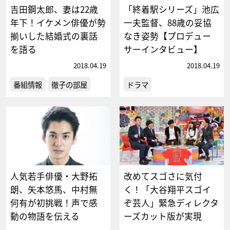
吉田鋼太郎、妻は22歳
「終着駅シリーズ」池広
年下！イケメン俳優が勢
一夫監督、88歳の妥協
揃いした結婚式の裏話
なき姿勢【プロデュー
を語る
サーインタビュー】
2018.04.19
2018.04.19
番組情報
徹子の部屋
ドラマ
人気若手俳優・大野拓
改めてスゴさに気付
朗、矢本悠馬、中村無
く！「大谷翔平スゴイ
何有が初挑戦！声で感
ぞ芸人」緊急ディレクタ
動の物語を伝える
ーズカット版が実現