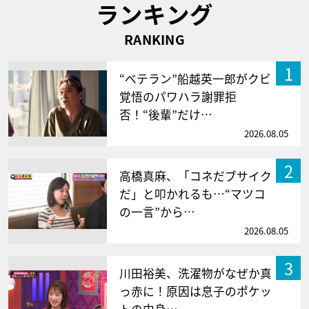
ランキング
RANKING
1
“ベテラン”船越英一郎がクビ
覚悟のパワハラ謝罪拒
否！“後輩”だけ…
2026.08.05
2
高橋真麻、「コネだブサイク
だ」と叩かれるも…“マツコ
の一言”から…
2026.08.05
3
川田裕美、洗濯物がなぜか真
っ赤に！原因は息子のポケッ
トの中身…