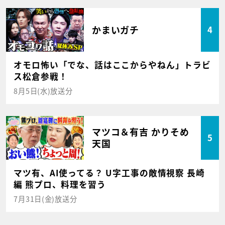
かまいガチ
4
オモロ怖い「でな、話はここからやねん」トラビ
ス松倉参戦！
8月5日(水)放送分
マツコ＆有吉 かりそめ
5
天国
マツ有、AI使ってる？ U字工事の敵情視察 長崎
編 熊プロ、料理を習う
7月31日(金)放送分