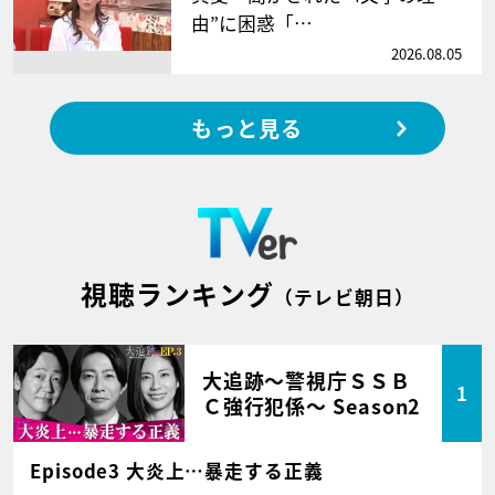
由”に困惑「…
2026.08.05
もっと見る
視聴ランキング
（テレビ朝日）
大追跡～警視庁ＳＳＢ
1
Ｃ強行犯係～ Season2
Episode3 大炎上…暴走する正義