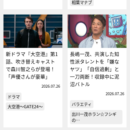
相葉マナブ
新ドラマ『大空港』第1
長嶋一茂、共演した知
話、吹き替えキャスト
性派タレントを「嫌な
で森川智之らが登場！
ヤツ」「自信過剰」と
「声優さんが豪華」
一刀両断！収録中に泥
沼バトル
2026.07.26
2026.07.26
ドラマ
バラエティ
大空港～GATE24～
出川一茂ホラン☆フシギ
の…