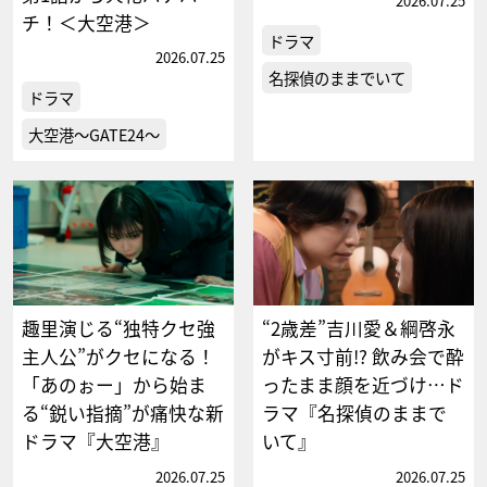
2026.07.25
チ！＜大空港＞
ドラマ
2026.07.25
名探偵のままでいて
ドラマ
大空港～GATE24～
趣里演じる“独特クセ強
“2歳差”吉川愛＆綱啓永
主人公”がクセになる！
がキス寸前!? 飲み会で酔
「あのぉー」から始ま
ったまま顔を近づけ…ド
る“鋭い指摘”が痛快な新
ラマ『名探偵のままで
ドラマ『大空港』
いて』
2026.07.25
2026.07.25