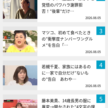
覚悟のパワハラ謝罪拒
否！“後輩”だけ…
2026.08.05
3
マツコ、初めて食べたとき
の“衝撃度ナンバーワングル
メ”を告白「…
2026.08.05
4
若槻千夏、家族にはあるの
に…家で自分だけ“ないも
の”告白 あわや…
2026.08.05
5
藤本美貴、14歳長男の服に
異変→聞かされた“4文字の理