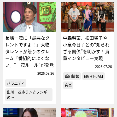
長嶋一茂に「最悪なタ
中森明菜、松田聖子や
レントですよ！」大物
小泉今日子との“知られ
タレントが怒りのクレ
ざる関係”を明かす！貴
ーム「番組的によくな
重インタビュー実現
い」“一茂ルール”が発覚
2026.07.26
2026.07.26
番組情報
EIGHT-JAM
バラエティ
音楽
出川一茂ホラン☆フシギ
の…