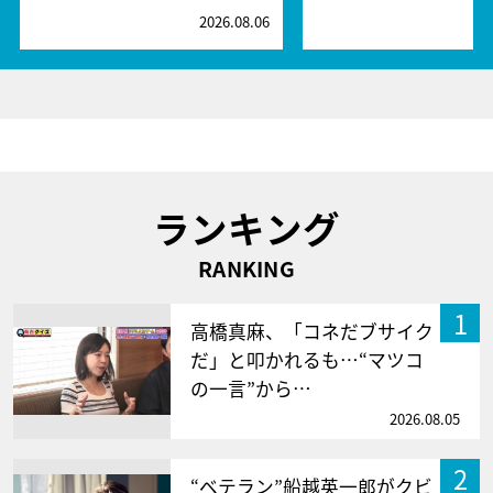
2026.08.06
2
ランキング
RANKING
1
高橋真麻、「コネだブサイク
だ」と叩かれるも…“マツコ
の一言”から…
2026.08.05
2
“ベテラン”船越英一郎がクビ