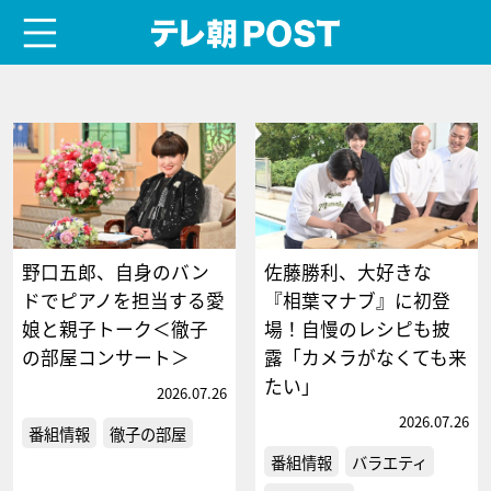
menu
テレ朝POST
野口五郎、自身のバン
佐藤勝利、大好きな
ドでピアノを担当する愛
『相葉マナブ』に初登
娘と親子トーク＜徹子
場！自慢のレシピも披
の部屋コンサート＞
露「カメラがなくても来
たい」
2026.07.26
2026.07.26
番組情報
徹子の部屋
番組情報
バラエティ