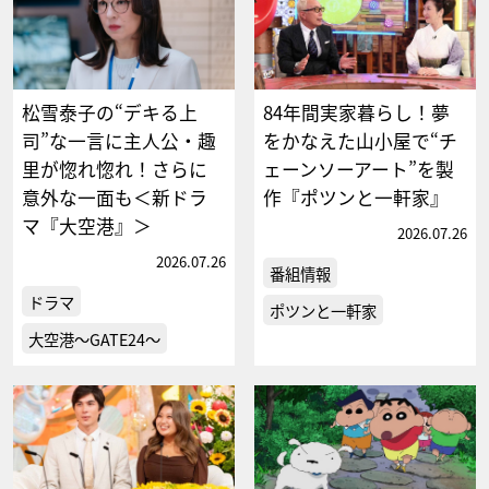
松雪泰子の“デキる上
84年間実家暮らし！夢
司”な一言に主人公・趣
をかなえた山小屋で“チ
里が惚れ惚れ！さらに
ェーンソーアート”を製
意外な一面も＜新ドラ
作『ポツンと一軒家』
マ『大空港』＞
2026.07.26
2026.07.26
番組情報
ドラマ
ポツンと一軒家
大空港～GATE24～