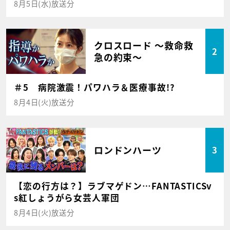
8月5日(水)放送分
クロスロード ～救命救
2
急の約束～
＃5 病院激震！パワハラ＆医療事故!?
8月4日(火)放送分
ロンドンハーツ
3
【恋の行方は？】ラブマゲドン…FANTASTICSv
s紅しょうがら女芸人軍団
8月4日(火)放送分