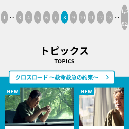
1,5
1
…
3
4
5
6
7
8
9
10
11
12
13
…
82
トピックス
TOPICS
クロスロード ～救命救急の約束～