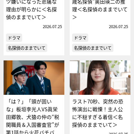
ツ嫌いになった悲痛な
歳名探偵”奥田瑛二の推
理由が明らかに＜名探
理＜名探偵のままでいて
偵のままでいて＞
＞
2026.07.25
2026.07.25
ドラマ
ドラマ
名探偵のままでいて
名探偵のままでいて
「は？」「頭が固い
ラスト70秒、突然の恐
な」板垣李光人VS眞栄
怖演出に戦慄！主人公
田郷敦、犬猿の仲の“税
に不穏すぎる着信＜名
関職員＆入国審査官”が
探偵のままでいて＞
第1話から火花バチバ