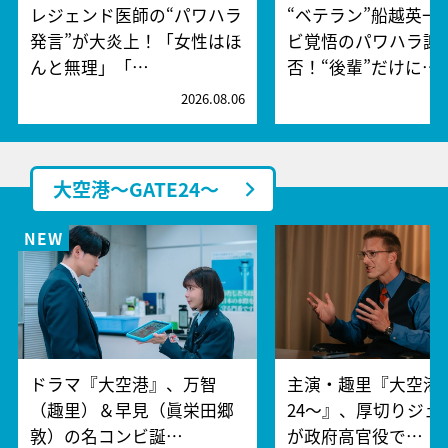
レジェンド医師の“パワハラ
“ベテラン”船越英一
発言”が大炎上！「女性はほ
ビ覚悟のパワハラ謝
んと無理」「…
否！“後輩”だけに…
2026.08.06
2
大空港～GATE24～
ドラマ『大空港』、万智
主演・趣里『大空港～
（趣里）＆早見（眞栄田郷
24～』、厚切りジェ
敦）の名コンビ誕…
が政府高官役で…