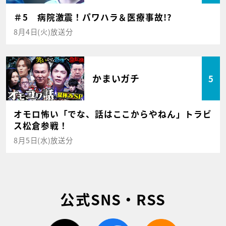
＃5 病院激震！パワハラ＆医療事故!?
8月4日(火)放送分
かまいガチ
5
オモロ怖い「でな、話はここからやねん」トラビ
ス松倉参戦！
8月5日(水)放送分
公式SNS・RSS
twitter
facebook
rss