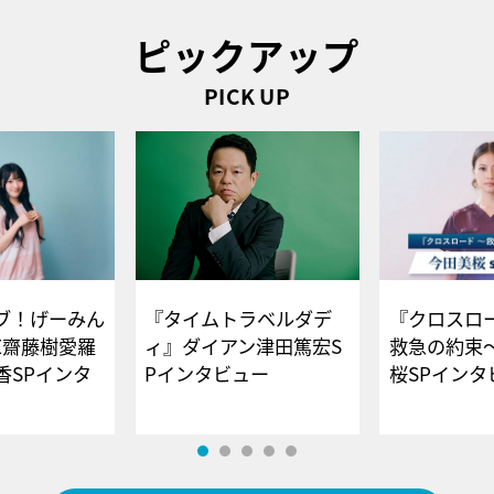
ピックアップ
PICK UP
ブ！げーみん
『タイムトラベルダデ
『クロスロー
E齋藤樹愛羅
ィ』ダイアン津田篤宏S
救急の約束
香SPインタ
Pインタビュー
桜SPイ