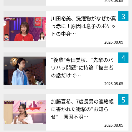
2026.08.05
3
川田裕美、洗濯物がなぜか真
っ赤に！原因は息子のポケッ
トの中身…
2026.08.05
4
“後輩”今田美桜、“先輩のパ
ワハラ問題”に持論「被害者
の話だけで…
2026.08.05
5
加藤夏希、7歳長男の連絡帳
に書かれた衝撃の“お知ら
せ” 原因不明…
2026.08.05