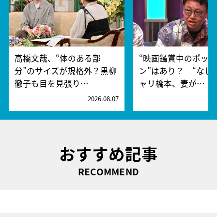
高橋文哉、“体のある部
“映画鑑賞中のポッ
分”のサイズが規格外？黒柳
ン”はあり？ “なし
徹子も目を見張り…
ャリ橋本、妻が…
2026.08.07
2
おすすめ記事
RECOMMEND