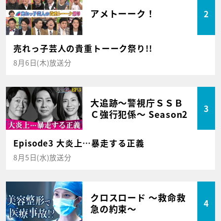
アメトーーク！
2
売れっ子芸人の貴重トーーク祭り!!
8月6日(木)放送分
大追跡～警視庁ＳＳＢ
3
Ｃ強行犯係～ Season2
Episode3 大炎上…暴走する正義
8月5日(水)放送分
クロスロード ～救命救
4
急の約束～