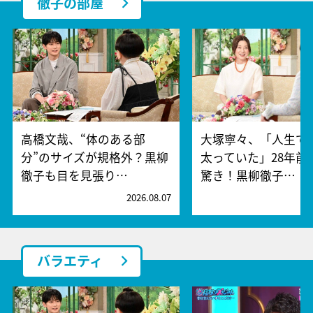
徹子の部屋
高橋文哉、“体のある部
大塚寧々、「人生で
分”のサイズが規格外？黒柳
太っていた」28年前
徹子も目を見張り…
驚き！黒柳徹子…
2026.08.07
2
バラエティ