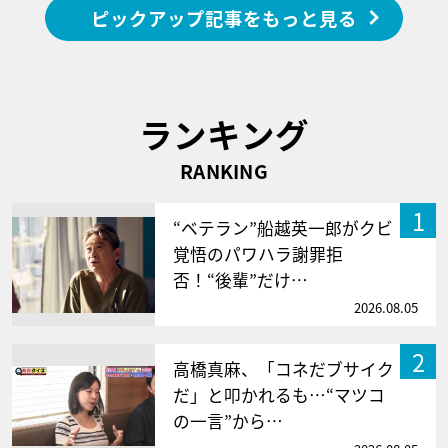
ピックアップ記事をもっと見る
ランキング
RANKING
1
“ベテラン”船越英一郎がクビ
覚悟のパワハラ謝罪拒
否！“後輩”だけ…
2026.08.05
2
高橋真麻、「コネだブサイク
だ」と叩かれるも…“マツコ
の一言”から…