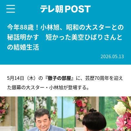
menu
テレ朝POST
今年88歳！小林旭、昭和の大スターとの
秘話明かす 短かった美空ひばりさんと
の結婚生活
2026.05.13
5月14日（木）の
『徹子の部屋』
に、芸歴70周年を迎え
た銀幕の大スター・小林旭が登場する。