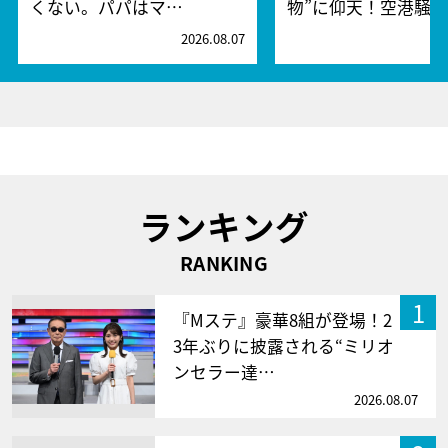
くない。パパはマ…
物”に仰天！空港騒
2026.08.07
2
ランキング
RANKING
1
『Mステ』豪華8組が登場！2
3年ぶりに披露される“ミリオ
ンセラー達…
2026.08.07