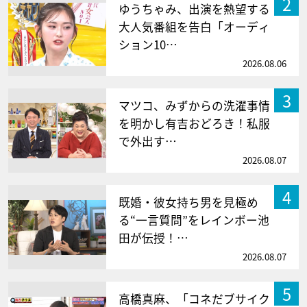
2
ゆうちゃみ、出演を熱望する
大人気番組を告白「オーディ
ション10…
2026.08.06
3
マツコ、みずからの洗濯事情
を明かし有吉おどろき！私服
で外出す…
2026.08.07
4
既婚・彼女持ち男を見極め
る“一言質問”をレインボー池
田が伝授！…
2026.08.07
5
高橋真麻、「コネだブサイク