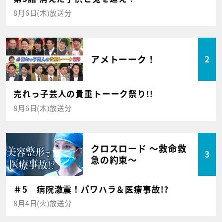
8月6日(木)放送分
アメトーーク！
2
売れっ子芸人の貴重トーーク祭り!!
8月6日(木)放送分
クロスロード ～救命救
3
急の約束～
＃5 病院激震！パワハラ＆医療事故!?
8月4日(火)放送分