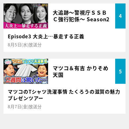
大追跡～警視庁ＳＳＢ
4
Ｃ強行犯係～ Season2
Episode3 大炎上…暴走する正義
8月5日(水)放送分
マツコ＆有吉 かりそめ
5
天国
マツコのTシャツ洗濯事情 たくろうの滋賀の魅力
プレゼンツアー
8月7日(金)放送分