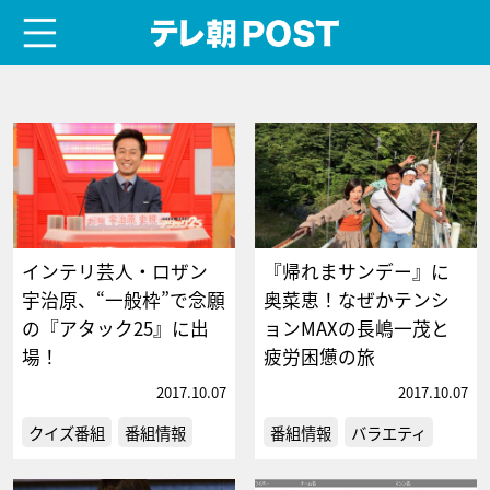
menu
テレ朝POST
インテリ芸人・ロザン
『帰れまサンデー』に
宇治原、“一般枠”で念願
奥菜恵！なぜかテンシ
の『アタック25』に出
ョンMAXの長嶋一茂と
場！
疲労困憊の旅
2017.10.07
2017.10.07
クイズ番組
番組情報
番組情報
バラエティ