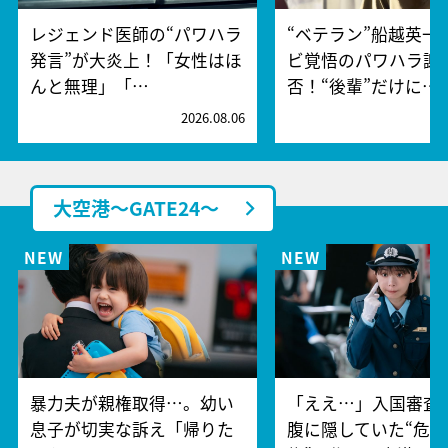
レジェンド医師の“パワハラ
“ベテラン”船越英一
発言”が大炎上！「女性はほ
ビ覚悟のパワハラ謝
んと無理」「…
否！“後輩”だけに…
2026.08.06
2
大空港～GATE24～
暴力夫が親権取得…。幼い
「ええ…」入国審査
息子が切実な訴え「帰りた
腹に隠していた“危険