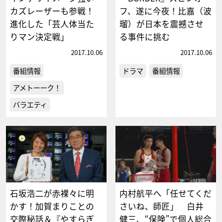
カズレーザーも参戦！
フ、遂に今夜！比嘉（波
進化した「芸人体当た
瑠）が日本を震撼させ
りマン決定戦」
る事件に挑む
2017.10.06
2017.10.06
番組情報
ドラマ
番組情報
アメトーーク！
バラエティ
石坂浩二が赤裸々に明
内村航平へ「任せてくだ
かす！加賀まりことの
さいね、師匠」 白井
交際秘話＆『やすらぎ
健三、“保険”で個人総合