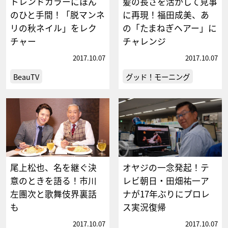
トレンドカラーにほん
髪の長さを活かして見事
のひと手間！「脱マンネ
に再現！福田成美、あ
リの秋ネイル」をレク
の「たまねぎヘアー」に
チャー
チャレンジ
2017.10.07
2017.10.07
BeauTV
グッド！モーニング
尾上松也、名を継ぐ決
オヤジの一念発起！テ
意のときを語る！市川
レビ朝日・田畑祐一ア
左團次と歌舞伎界裏話
ナが17年ぶりにプロレ
も
ス実況復帰
2017.10.07
2017.10.07