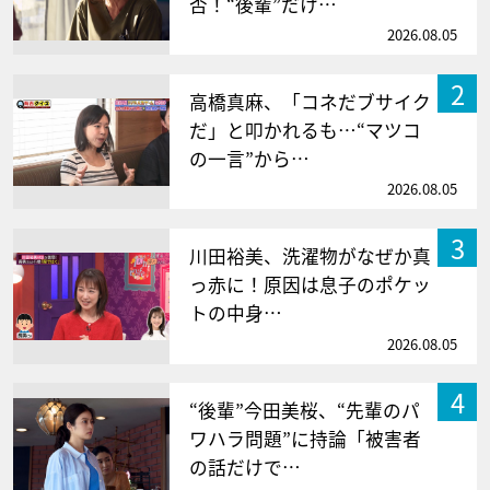
否！“後輩”だけ…
2026.08.05
2
高橋真麻、「コネだブサイク
だ」と叩かれるも…“マツコ
の一言”から…
2026.08.05
3
川田裕美、洗濯物がなぜか真
っ赤に！原因は息子のポケッ
トの中身…
2026.08.05
4
“後輩”今田美桜、“先輩のパ
ワハラ問題”に持論「被害者
の話だけで…