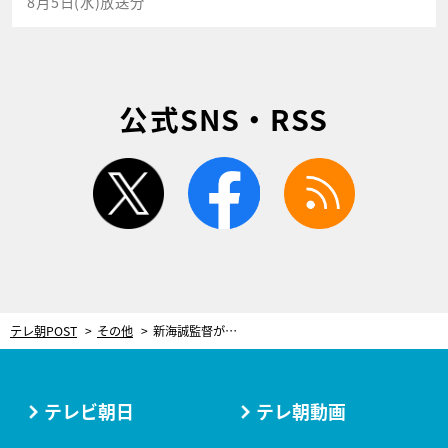
8月5日(水)放送分
公式SNS・RSS
twitter
facebook
rss
テレ朝POST
その他
新海誠監督が映画『君の名は。』に対して持つ“相反する2つの気持ち”とは？
テレビ朝日
テレ朝動画