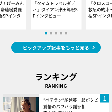
ブ！げーみん
『タイムトラベルダデ
『クロスロー
E齋藤樹愛羅
ィ』ダイアン津田篤宏S
救急の約束
香SPインタ
Pインタビュー
桜SPイ
ピックアップ記事をもっと見る
ランキング
RANKING
1
“ベテラン”船越英一郎がクビ
覚悟のパワハラ謝罪拒