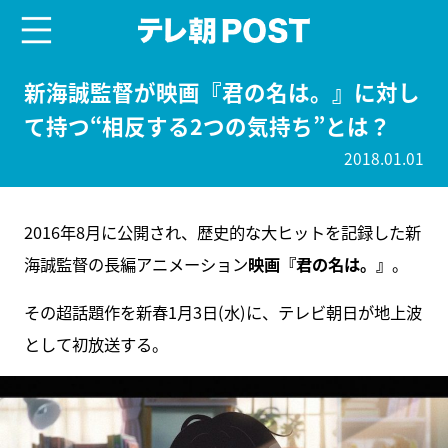
menu
テレ朝POST
新海誠監督が映画『君の名は。』に対し
て持つ“相反する2つの気持ち”とは？
2018.01.01
2016年8月に公開され、歴史的な大ヒットを記録した新
海誠監督の長編アニメーション
映画『君の名は。』
。
その超話題作を新春1月3日(水)に、テレビ朝日が地上波
として初放送する。