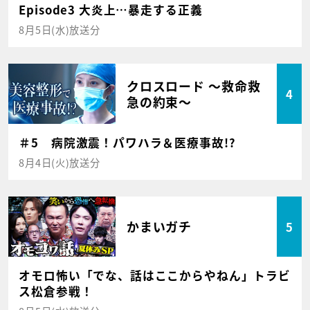
Episode3 大炎上…暴走する正義
8月5日(水)放送分
クロスロード ～救命救
4
急の約束～
＃5 病院激震！パワハラ＆医療事故!?
8月4日(火)放送分
かまいガチ
5
オモロ怖い「でな、話はここからやねん」トラビ
ス松倉参戦！