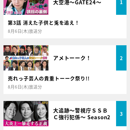
大空港～GATE24～
1
第3話 消えた子供と兎を追え！
8月6日(木)放送分
アメトーーク！
2
売れっ子芸人の貴重トーーク祭り!!
8月6日(木)放送分
大追跡～警視庁ＳＳＢ
3
Ｃ強行犯係～ Season2