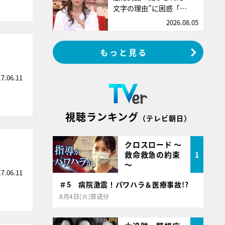
文字の理由”に困惑「…
2026.08.05
もっと見る
17.06.11
視聴ランキング
（テレビ朝日）
クロスロード ～
救命救急の約束
1
～
17.06.11
＃5 病院激震！パワハラ＆医療事故!?
8月4日(火)放送分