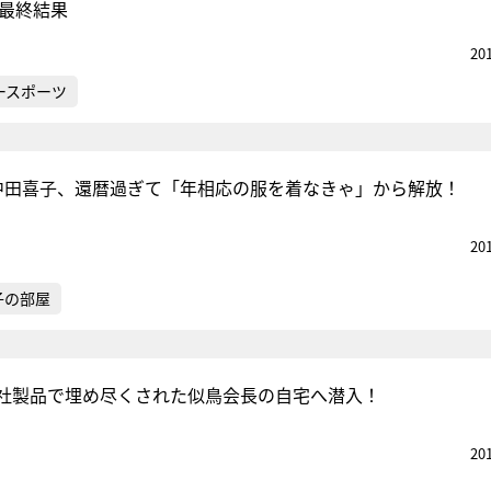
 最終結果
20
ースポーツ
・中田喜子、還暦過ぎて「年相応の服を着なきゃ」から解放！
20
子の部屋
社製品で埋め尽くされた似鳥会長の自宅へ潜入！
20