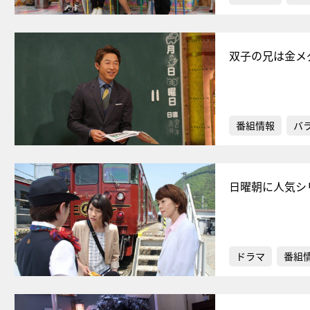
双子の兄は金メ
番組情報
バ
日曜朝に人気シ
ドラマ
番組