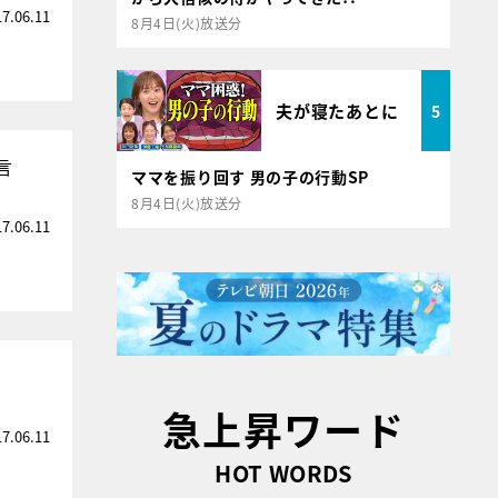
17.06.11
8月4日(火)放送分
夫が寝たあとに
5
言
ママを振り回す 男の子の行動SP
8月4日(火)放送分
17.06.11
急上昇ワード
17.06.11
HOT WORDS