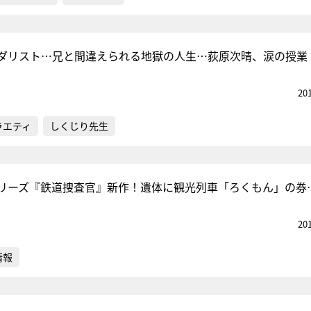
ダリスト…兄と間違えられる地獄の人生…荻原次晴、涙の授業
20
ラエティ
しくじり先生
リーズ『鉄道捜査官』新作！遺体に観光列車「ろくもん」の券
20
情報