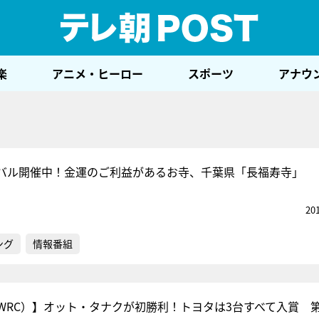
テレ
楽
アニメ・ヒーロー
スポーツ
アナウ
バル開催中！金運のご利益があるお寺、千葉県「長福寿寺」
20
ング
情報番組
WRC）】オット・タナクが初勝利！トヨタは3台すべて入賞 第