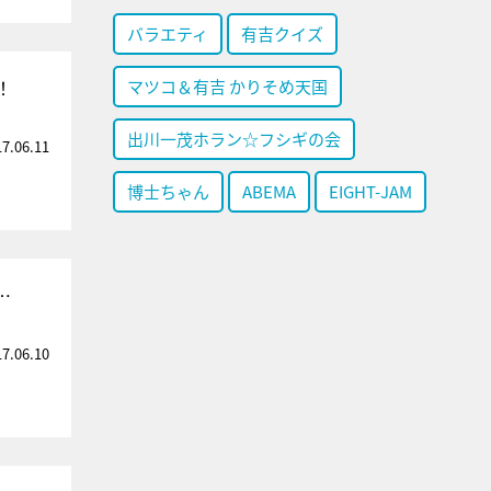
バラエティ
有吉クイズ
！
マツコ＆有吉 かりそめ天国
出川一茂ホラン☆フシギの会
17.06.11
博士ちゃん
ABEMA
EIGHT-JAM
…
17.06.10