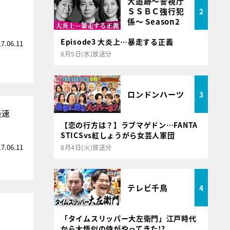
大追跡～警視庁
ＳＳＢＣ強行犯
2
係～ Season2
Episode3 大炎上…暴走する正義
17.06.11
8月5日(水)放送分
ロンドンハーツ
3
S最速
【恋の行方は？】ラブマゲドン…FANTA
STICSvs紅しょうがら女芸人軍団
17.06.11
8月4日(火)放送分
テレビ千鳥
4
「タイムスリッパー大左衛門」江戸時代
から大悟似の侍がやってきた!?