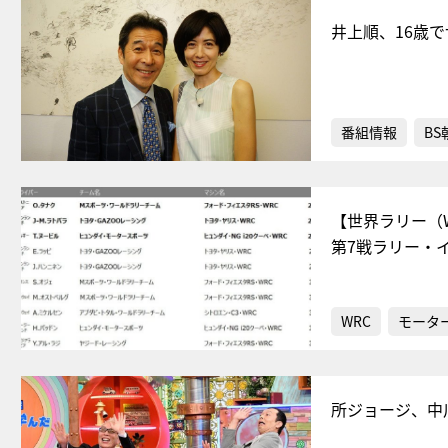
井上順、16歳
番組情報
BS
【世界ラリー（
第7戦ラリー・イ
WRC
モータ
所ジョージ、中