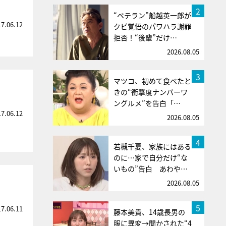
2
“ベテラン”船越英一郎が
17.06.12
クビ覚悟のパワハラ謝罪
拒否！“後輩”だけ…
2026.08.05
3
マツコ、初めて食べたと
きの“衝撃度ナンバーワ
ングルメ”を告白「…
17.06.12
2026.08.05
4
若槻千夏、家族にはある
のに…家で自分だけ“な
いもの”告白 あわや…
2026.08.05
5
17.06.11
藤本美貴、14歳長男の
服に異変→聞かされた“4