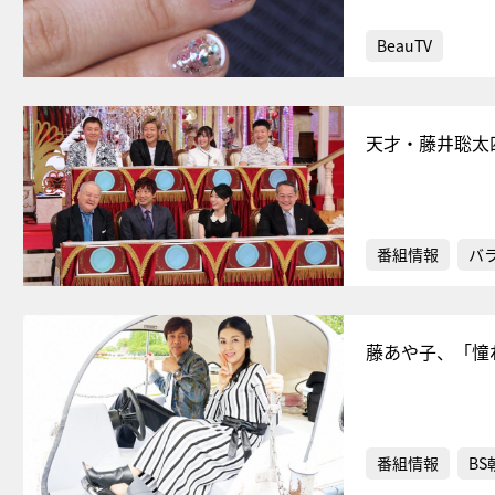
BeauTV
天才・藤井聡太
番組情報
バ
藤あや子、「憧
番組情報
BS