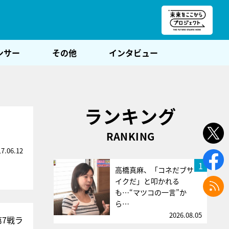
朝POST
ンサー
その他
インタビュー
ランキング
RANKING
17.06.12
1
高橋真麻、「コネだブサ
イクだ」と叩かれる
も…“マツコの一言”か
ら…
2026.08.05
7戦ラ