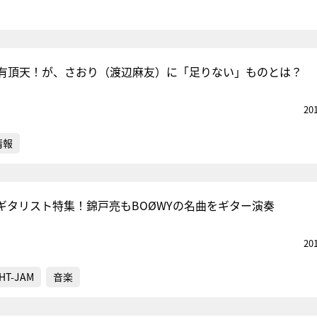
有頂天！が、さおり（渡辺麻友）に「足りない」ものとは？
20
情報
ギタリスト特集！錦戸亮もBOØWYの名曲をギター演奏
20
HT-JAM
音楽