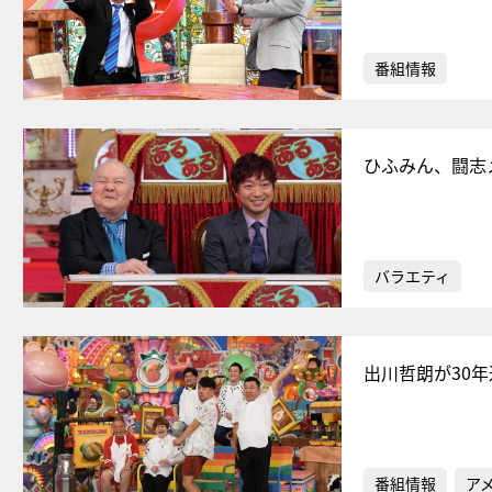
番組情報
ひふみん、闘志
バラエティ
出川哲朗が30
番組情報
ア