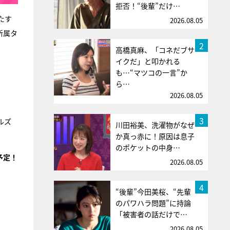
拒否！“後輩”だけ…
たす
2026.08.05
所属タ
2
高橋真麻、「コネだブサ
イクだ」と叩かれる
も…“マツコの一言”か
ら…
2026.08.05
3
ルズ
川田裕美、洗濯物がなぜ
か真っ赤に！原因は息子
のポケットの中身…
予定！
2026.08.05
4
“後輩”今田美桜、“先輩
のパワハラ問題”に持論
「被害者の話だけで…
2026.08.05