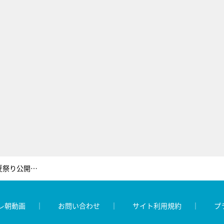
ももクロとサイサイが夢の共演！夏祭り公開収録でSPライブ披露も
レ朝動画
お問い合わせ
サイト利用規約
プ