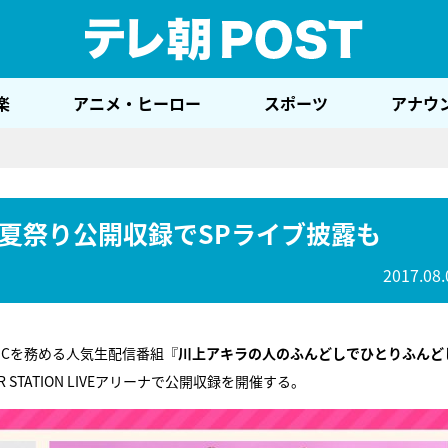
テレ
楽
アニメ・ヒーロー
スポーツ
アナウ
夏祭り公開収録でSPライブ披露も
2017.08.
MCを務める人気生配信番組『
川上アキラの人のふんどしでひとりふんど
STATION LIVEアリーナで公開収録を開催する。