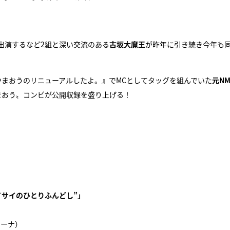
出演するなど2組と深い交流のある
古坂大魔王
が昨年に引き続き今年も
やまおうのリニューアルしたよ。』でMCとしてタッグを組んでいた
元NM
まおう〟コンビが公開収録を盛り上げる！
イサイのひとりふんどし”」
リーナ）