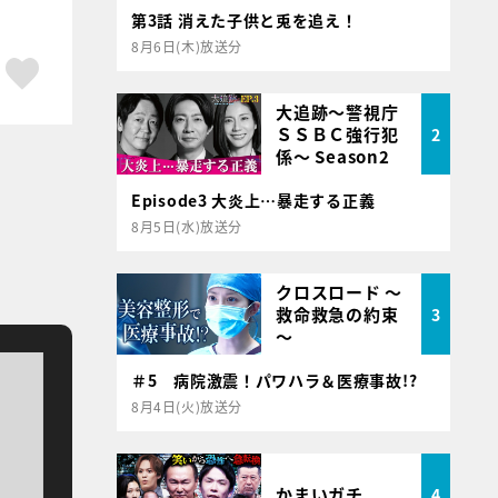
第3話 消えた子供と兎を追え！
8月6日(木)放送分
ア
はてブ
スキボタン
大追跡～警視庁
ＳＳＢＣ強行犯
2
係～ Season2
Episode3 大炎上…暴走する正義
8月5日(水)放送分
クロスロード ～
救命救急の約束
3
～
＃5 病院激震！パワハラ＆医療事故!?
8月4日(火)放送分
かまいガチ
4