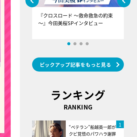
ぐ』＝LOV
『クロスロード ～救命救急の約束
『
香SPインタ
～』今田美桜SPインタビュー
ロ
ン
ピックアップ記事をもっと見る
ランキング
RANKING
1
“ベテラン”船越英一郎が
クビ覚悟のパワハラ謝罪