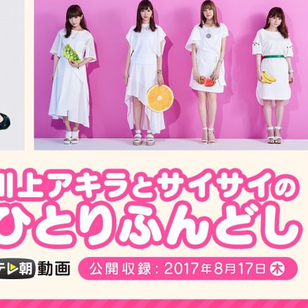
『アイ＝ラブ！げーみん
E齋藤樹愛羅＆佐々木舞
ビュー