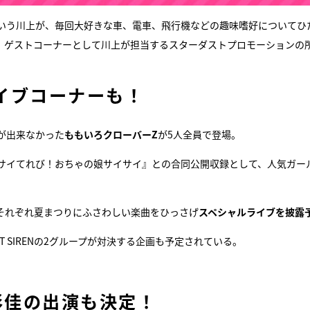
いう川上が、毎回大好きな車、電車、飛行機などの趣味嗜好についてひ
、ゲストコーナーとして川上が担当するスターダストプロモーションの
イブコーナーも！
が出来なかった
ももいろクローバーZ
が5人全員で登場。
サイてれび！おちゃの娘サイサイ』との合同公開収録として、人気ガー
２組がそれぞれ夏まつりにふさわしい楽曲をひっさげ
スペシャルライブを披露
T SIRENの2グループが対決する企画も予定されている。
彩佳の出演も決定！