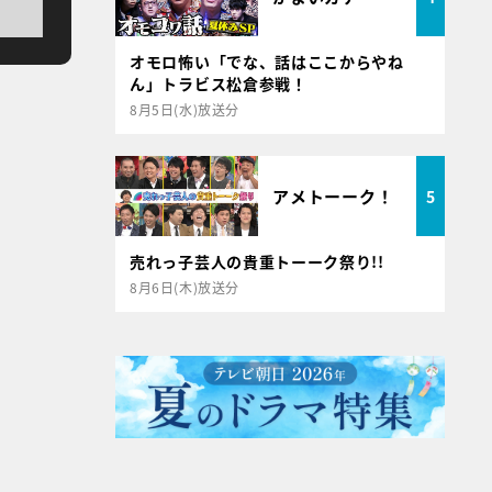
オモロ怖い「でな、話はここからやね
ん」トラビス松倉参戦！
8月5日(水)放送分
アメトーーク！
5
売れっ子芸人の貴重トーーク祭り!!
8月6日(木)放送分