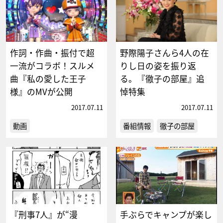
作詞・作曲・振付で超
野際陽子さんら4人の在
一流がコラボ！スルメ
りし日の姿を振り返
曲『私の愛した王子
る。『徹子の部屋』追
様』のMVが公開
悼特集
2017.07.11
2017.07.11
動画
番組情報
徹子の部屋
『刑事7人』が“漫
手ぶらでキャンプが楽し