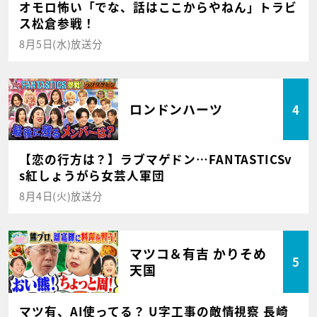
オモロ怖い「でな、話はここからやねん」トラビ
ス松倉参戦！
8月5日(水)放送分
ロンドンハーツ
4
【恋の行方は？】ラブマゲドン…FANTASTICSv
s紅しょうがら女芸人軍団
8月4日(火)放送分
マツコ＆有吉 かりそめ
5
天国
マツ有、AI使ってる？ U字工事の敵情視察 長崎