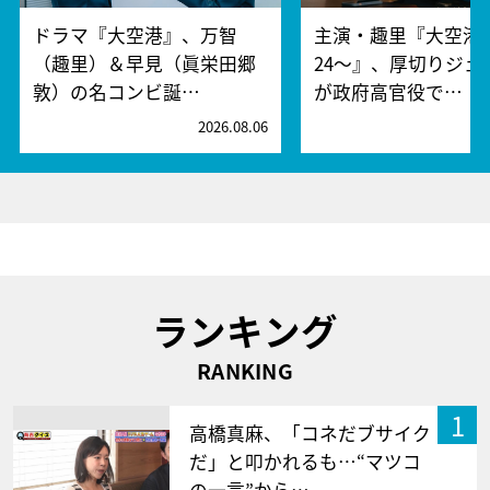
ドラマ『大空港』、万智
主演・趣里『大空港～
（趣里）＆早見（眞栄田郷
24～』、厚切りジェ
敦）の名コンビ誕…
が政府高官役で…
2026.08.06
2
ランキング
RANKING
1
高橋真麻、「コネだブサイク
だ」と叩かれるも…“マツコ