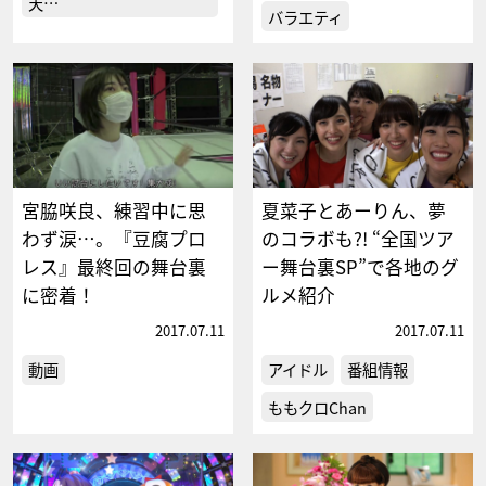
天…
バラエティ
宮脇咲良、練習中に思
夏菜子とあーりん、夢
わず涙…。『豆腐プロ
のコラボも?! “全国ツア
レス』最終回の舞台裏
ー舞台裏SP”で各地のグ
に密着！
ルメ紹介
2017.07.11
2017.07.11
動画
アイドル
番組情報
ももクロChan