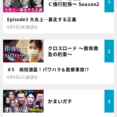
1
Ｃ強行犯係～ Season2
Episode3 大炎上…暴走する正義
8月5日(水)放送分
クロスロード ～救命救
2
急の約束～
＃5 病院激震！パワハラ＆医療事故!?
8月4日(火)放送分
かまいガチ
3