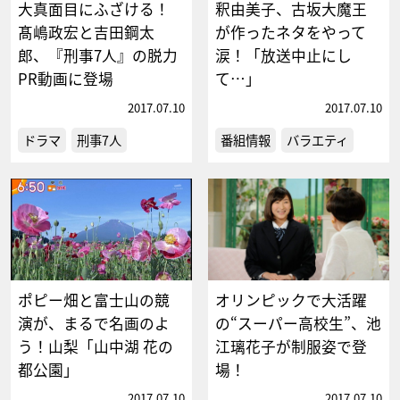
大真面目にふざける！
釈由美子、古坂大魔王
髙嶋政宏と吉田鋼太
が作ったネタをやって
郎、『刑事7人』の脱力
涙！「放送中止にし
PR動画に登場
て…」
2017.07.10
2017.07.10
ドラマ
刑事7人
番組情報
バラエティ
ポピー畑と富士山の競
オリンピックで大活躍
演が、まるで名画のよ
の“スーパー高校生”、池
う！山梨「山中湖 花の
江璃花子が制服姿で登
都公園」
場！
2017.07.10
2017.07.10