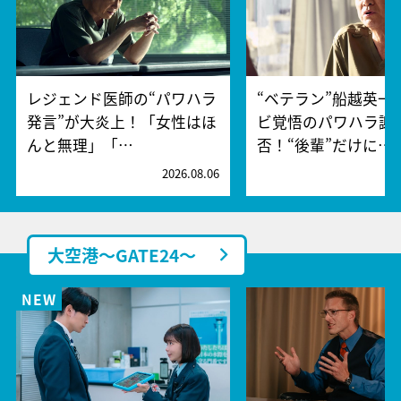
レジェンド医師の“パワハラ
“ベテラン”船越英一
発言”が大炎上！「女性はほ
ビ覚悟のパワハラ謝
んと無理」「…
否！“後輩”だけに…
2026.08.06
2
大空港～GATE24～