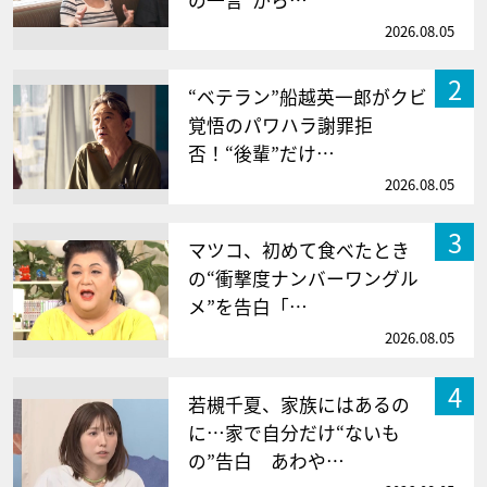
の一言”から…
2026.08.05
2
“ベテラン”船越英一郎がクビ
覚悟のパワハラ謝罪拒
否！“後輩”だけ…
2026.08.05
3
マツコ、初めて食べたとき
の“衝撃度ナンバーワングル
メ”を告白「…
2026.08.05
4
若槻千夏、家族にはあるの
に…家で自分だけ“ないも
の”告白 あわや…