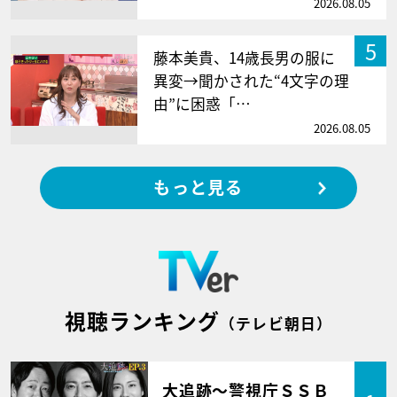
2026.08.05
5
藤本美貴、14歳長男の服に
異変→聞かされた“4文字の理
由”に困惑「…
2026.08.05
もっと見る
視聴ランキング
（テレビ朝日）
大追跡～警視庁ＳＳＢ