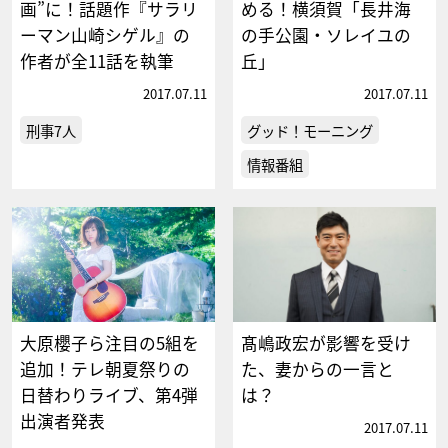
画”に！話題作『サラリ
める！横須賀「長井海
ーマン山崎シゲル』の
の手公園・ソレイユの
作者が全11話を執筆
丘」
2017.07.11
2017.07.11
刑事7人
グッド！モーニング
情報番組
大原櫻子ら注目の5組を
髙嶋政宏が影響を受け
追加！テレ朝夏祭りの
た、妻からの一言と
日替わりライブ、第4弾
は？
出演者発表
2017.07.11